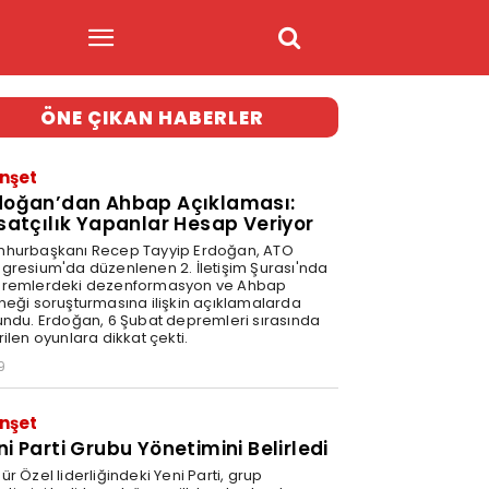
ÖNE ÇIKAN HABERLER
nşet
doğan’dan Ahbap Açıklaması:
rsatçılık Yapanlar Hesap Veriyor
hurbaşkanı Recep Tayyip Erdoğan, ATO
gresium'da düzenlenen 2. İletişim Şurası'nda
remlerdeki dezenformasyon ve Ahbap
neği soruşturmasına ilişkin açıklamalarda
undu. Erdoğan, 6 Şubat depremleri sırasında
ilen oyunlara dikkat çekti.
9
nşet
ni Parti Grubu Yönetimini Belirledi
r Özel liderliğindeki Yeni Parti, grup