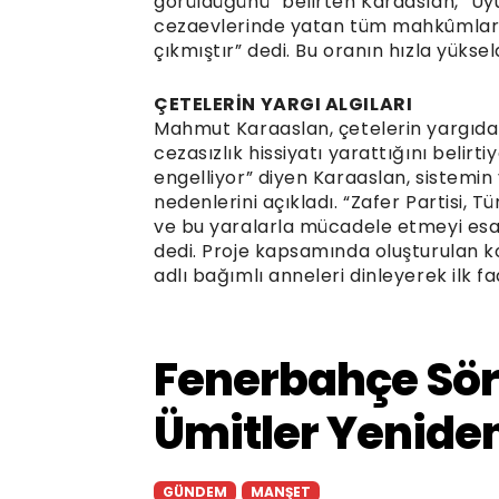
görüldüğünü” belirten Karaaslan, “Uyu
cezaevlerinde yatan tüm mahkûmlar i
çıkmıştır” dedi. Bu oranın hızla yüksel
ÇETELERİN YARGI ALGILARI
Mahmut Karaaslan, çetelerin yargıda a
cezasızlık hissiyatı yarattığını belir
engelliyor” diyen Karaaslan, sistemin
nedenlerini açıkladı. “Zafer Partisi, T
ve bu yaralarla mücadele etmeyi esas
dedi. Proje kapsamında oluşturulan k
adlı bağımlı anneleri dinleyerek ilk faa