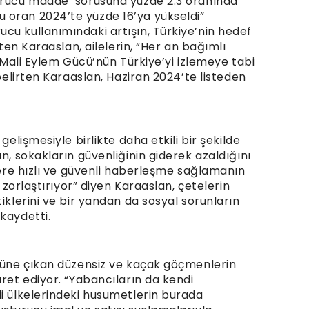
turucu madde’ sorusuna yüzde 2.3 oranında
 oran 2024’te yüzde 16’ya yükseldi”
cu kullanımındaki artışın, Türkiye’nin hedef
rten Karaaslan, ailelerin, “Her an bağımlı
. Mali Eylem Gücü’nün Türkiye’yi izlemeye tabi
 belirten Karaaslan, Haziran 2024’te listeden
gelişmesiyle birlikte daha etkili bir şekilde
n, sokakların güvenliğinin giderek azaldığını
elere hızlı ve güvenli haberleşme sağlamanın
a zorlaştırıyor” diyen Karaaslan, çetelerin
iklerini ve bir yandan da sosyal sorunların
kaydetti.
stüne çıkan düzensiz ve kaçak göçmenlerin
aret ediyor. “Yabancıların da kendi
di ülkelerindeki husumetlerin burada