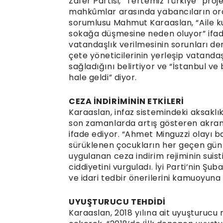
Zafer Partisi, “Tertemiz Türkiye” pr
mahkûmlar arasında yabancıların oran
sorumlusu Mahmut Karaaslan, “Aile k
sokağa düşmesine neden oluyor” ifades
vatandaşlık verilmesinin sorunları der
çete yöneticilerinin yerleşip vatanda
sağladığını belirtiyor ve “İstanbul ve
hale geldi” diyor.
CEZA İNDİRİMİNİN ETKİLERİ
Karaaslan, infaz sistemindeki aksaklı
son zamanlarda artış gösteren akran
ifade ediyor. “Ahmet Minguzzi olayı
sürüklenen çocukların her geçen gün 
uygulanan ceza indirim rejiminin suis
ciddiyetini vurguladı. İyi Parti’nin Şu
ve idari tedbir önerilerini kamuoyuna 
UYUŞTURUCU TEHDİDİ
Karaaslan, 2018 yılına ait uyuşturucu