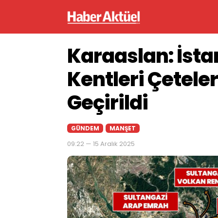
Karaaslan: İsta
Kentleri Çetele
Geçirildi
GÜNDEM
MANŞET
09:22 — 15 Aralık 2025