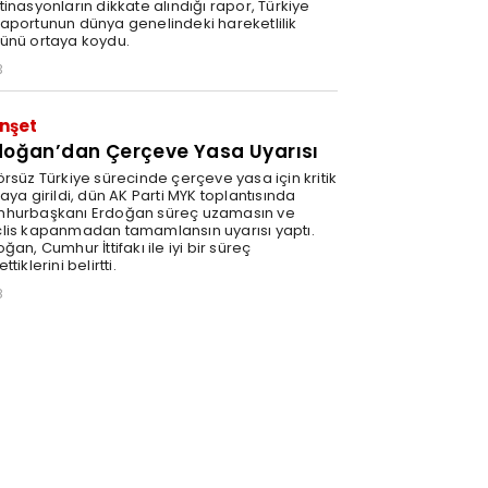
inasyonların dikkate alındığı rapor, Türkiye
aportunun dünya genelindeki hareketlilik
ünü ortaya koydu.
3
nşet
doğan’dan Çerçeve Yasa Uyarısı
örsüz Türkiye sürecinde çerçeve yasa için kritik
aya girildi, dün AK Parti MYK toplantısında
hurbaşkanı Erdoğan süreç uzamasın ve
lis kapanmadan tamamlansın uyarısı yaptı.
ğan, Cumhur İttifakı ile iyi bir süreç
ttiklerini belirtti.
8