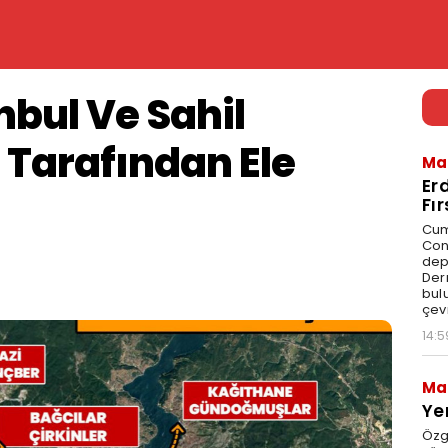
nbul Ve Sahil
r Tarafından Ele
Ma
Er
Fı
Cum
Con
dep
Der
bul
çevr
14:5
Ma
Ye
Özgü