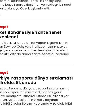
timini belirlemek üzere ilk kez toplandı.
na kapalı gerçekleştirilen ve yaklaşık bir saat
n toplantıya Özel başkanlık etti.
3
nşet
ket Bahanesiyle Sahte Senet
zenlendi
a'da iki yıl önce anket yapan kişilere ismini
n Zeynep Çalışkan, İngilizce hazırlık paketi
ışı için sahte senet düzenlendiğini öne sürdü.
t kılıfı altında adına sahte senet düzenlendi.
nşet
rkiye Pasaportu dünya sıralaması
li oldu: 81. sırada
sport Reports, dünya pasaport sıralamasına
şkin son raporunu yayımladı; rapora göre
kiye pasaportu küresel listede 80. sırada yer
. Türk vatandaşlarının vizesiz seyahat
ildiği ülkeler ile sınır kapısında vize alabildiği