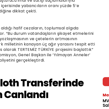
şturucu imal ve satışı suçlamalarıyla
çerisinde yabancıların oranı yüzde 5’e
diğine dikkat çekti.
ldığı hafif cezaların, toplumsal algıda
tiyor. “Bu durum vatandaşların şikayet etmelerini
 yozlaşmasının ve çetelerin artmasının
ürk milletinin kanayan üç ağır yarasını tespit etti
 alarak TERTEMİZ TÜRKİYE projesini başlattık”
omisyon, Genel Başkan ile ‘Yılmayan Anneler’
liyetini gerçekleştirdi.