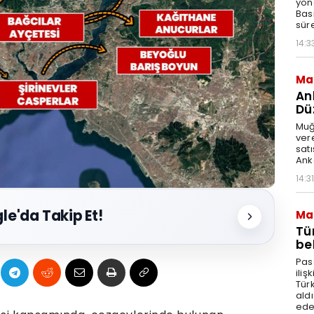
yöne
Bası
süre
14:3
Ma
An
Dü
Muğl
vere
sat
Anke
14:31
le'da Takip Et!
Ma
Tü
bel
Pas
ili
Tür
aldı
edeb