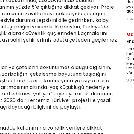
ojesi kapsamında, cezaevlerinde bulunan
dest
pas
ının yüzde 5’e çıktığına dikkat çekiyor. Proje
güc
urumunun zayıflaması, çok sayıda çocuğun
13:4
iyle duruma tepkisini dile getirirken, kolay
inleştirdiğini savundu. Karaaslan, Türkiye’de
şlık alarak güvenlik güçlerinden kaçmalarını
Ma
 bazı sahil şehirlerimiz adeta çeteden geçilemez
Er
Ter
haft
Cum
Mec
klar ve çetelerin dokunulmaz olduğu algısının,
Erdo
yöne
 zorbalığını çeteleşme boyutuna taşıdığını
 başta olmak üzere, kamuoyuna yansıyan suça
13:3
artmasının altında, yaş küçüklüğü nedeniyle
timal edilmesi yatıyor” diye uyararak, durumun
bat 2026’da “Tertemiz Türkiye” projesi ile yasal
açıklayacağı bilgisini de paylaştı.
 madde kullanımına yönelik verilere dikkat