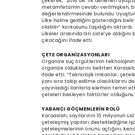
çekerek, “2018’de ‘İlk denenen uyuş
metamfetamin cevabı verilmişken, bu
değerlendirmesinde bulundu. Uyuşturu
ülke haline geldiğini gösterdiğini beli
olabilir” korkusunu taşıdığını aktardı
ülkeler arasında Gri Liste’ye aldığını
çıkacağını ifade etti.
ÇETE ORGANİZASYONLARI
Organize suç örgütlerinin teknolojinin 
organize olduklarını belirten Karaasla
ifade etti. “Teknolojik imkanlar, çet
yanı sıra takip edilme olasılıklarını d
yayınladığı ilanlarla eleman temin ett
çeteleri besleyen faktörler olduğunu 
YABANCI GÖÇMENLERİN ROLÜ
Karaaslan, sayılarının 10 milyonun ü
çeteleşmiş yapıları desteklediğine iş
çeteleşmelerinin önünü açtığını, ken