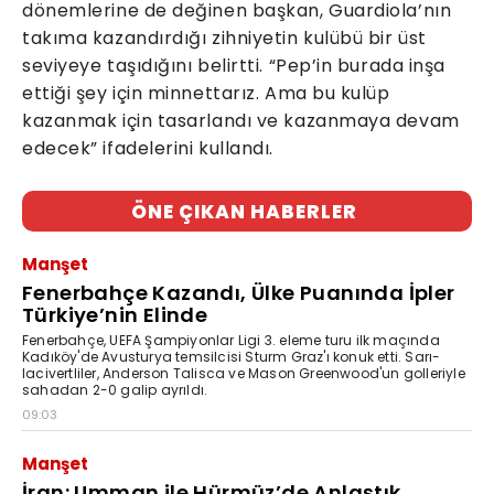
dönemlerine de değinen başkan, Guardiola’nın
takıma kazandırdığı zihniyetin kulübü bir üst
seviyeye taşıdığını belirtti. “Pep’in burada inşa
ettiği şey için minnettarız. Ama bu kulüp
kazanmak için tasarlandı ve kazanmaya devam
edecek” ifadelerini kullandı.
ÖNE ÇIKAN HABERLER
Manşet
Fenerbahçe Kazandı, Ülke Puanında İpler
Türkiye’nin Elinde
Fenerbahçe, UEFA Şampiyonlar Ligi 3. eleme turu ilk maçında
Kadıköy'de Avusturya temsilcisi Sturm Graz'ı konuk etti. Sarı-
lacivertliler, Anderson Talisca ve Mason Greenwood'un golleriyle
sahadan 2-0 galip ayrıldı.
09:03
Manşet
İran: Umman ile Hürmüz’de Anlaştık