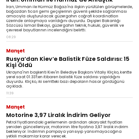
İran, Umman ile Hürmüz Boğazı'na ilişkin yürütülen görüşmelerde,
boğazdan ticari gemi geçişlerinin güvenli şekilde sağlanması
amacıyla oluşturulacak güzergahın coğrafi koordinatları
üzerinde anlaşmaya varıldığını duyurdu. Dışişleri Bakanlığı
Sözcüsü İsmail Bekayi, güzergahın teknik, hukuki, güvenlik ve
çevresel boyutlarının incelendiğini belirtti.
08:29
Manşet
Rusya’dan Kiev’e Balistik Füze Saldırısı: 15
Kişi Öldü
Ukrayna'nın başkenti Kiev'in Belediye Başkanı Vitaliy Kliçko, kentte
yerel saat 01.33'ten itibaren balistik füze saldırısı yapıldığını
duyurdu. Kliçko, iki semtteki bazı depoların hasar gördüğünü
açıkladı.
11:39
Manşet
Motorine 3,97 Liralık İndirim Geliyor
Petrol fiyatlarındaki gerilemenin ardından akaryakıt fiyatları
yeniden güncelleniyor, motorinin litre fiyatına 3,97 liralık indirim
bekleniyor. İndirimin pompaya yansıyıp yansımayacağına
yetkili makamlar karar verecek.