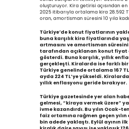
oluşturuyor. Kira getirisi açısından e
2025 itibarıyla ortalama kira 28.592 TL
oran, amortisman süresini 10 yıla kad
Türkiye’de konut fiyatlarının yakla
buna karşılık kira fiyatlarında ya
artmasını ve amortisman süresini
tarafından açıklanan konut fiyat e
gösterdi. Buna karşılık, yıllık en
gerçekleşti. Kiralarda ise farklı bi
Türkiye genelinde ortalama 167 TL 
ayda 224 TL’ye yükseldi. Kiralarda
yıllık enflasyonu geride bırakıyor.
Türkiye gazetesinde yer alan haber
gelmesi, “kiraya vermek üzere” y
ivme kazandırdı. Bu yılın Ocak-t
faiz ortamına rağmen geçen yılın
bin adede yaklaştı. Eylül ayının i
kiralık daire sayısı ise yaklaşık 17