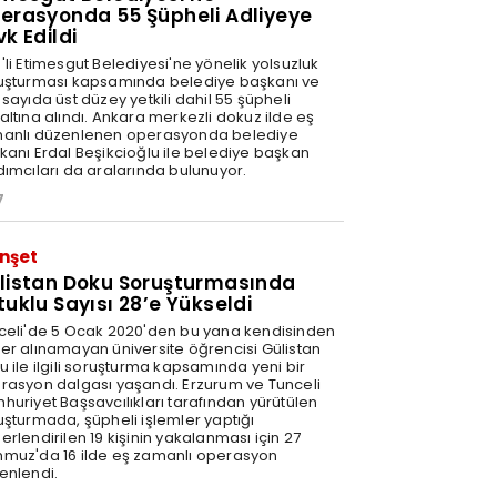
erasyonda 55 Şüpheli Adliyeye
vk Edildi
'li Etimesgut Belediyesi'ne yönelik yolsuzluk
uşturması kapsamında belediye başkanı ve
sayıda üst düzey yetkili dahil 55 şüpheli
altına alındı. Ankara merkezli dokuz ilde eş
anlı düzenlenen operasyonda belediye
kanı Erdal Beşikcioğlu ile belediye başkan
dımcıları da aralarında bulunuyor.
7
nşet
listan Doku Soruşturmasında
tuklu Sayısı 28’e Yükseldi
celi'de 5 Ocak 2020'den bu yana kendisinden
er alınamayan üniversite öğrencisi Gülistan
u ile ilgili soruşturma kapsamında yeni bir
rasyon dalgası yaşandı. Erzurum ve Tunceli
huriyet Başsavcılıkları tarafından yürütülen
uşturmada, şüpheli işlemler yaptığı
rlendirilen 19 kişinin yakalanması için 27
muz'da 16 ilde eş zamanlı operasyon
enlendi.