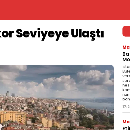
kor Seviyeye Ulaştı
Ma
Ba
Mo
İst
Bül
ver
sor
hes
kom
num
bank
17:
Ma
Et