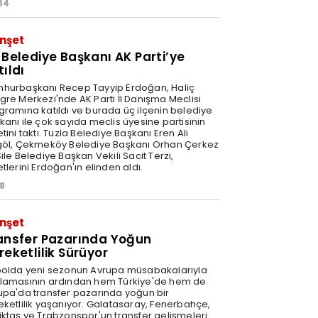
34
nşet
 Belediye Başkanı AK Parti’ye
tıldı
hurbaşkanı Recep Tayyip Erdoğan, Haliç
gre Merkezi'nde AK Parti İl Danışma Meclisi
gramına katıldı ve burada üç ilçenin belediye
kanı ile çok sayıda meclis üyesine partisinin
tini taktı. Tuzla Belediye Başkanı Eren Ali
göl, Çekmeköy Belediye Başkanı Orhan Çerkez
ile Belediye Başkan Vekili Sacit Terzi,
tlerini Erdoğan'ın elinden aldı.
18
nşet
ansfer Pazarında Yoğun
reketlilik Sürüyor
bolda yeni sezonun Avrupa müsabakalarıyla
lamasının ardından hem Türkiye'de hem de
upa'da transfer pazarında yoğun bir
eketlilik yaşanıyor. Galatasaray, Fenerbahçe,
iktaş ve Trabzonspor'un transfer gelişmeleri