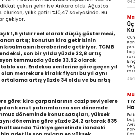
04:
n dikkat çeken şehir ise Ankara oldu. Ağustos
 olurken, yıllık getiri %10,47 seviyesinde. Bu
Ma
ar çekiyor.
Üç
Ka
şık 1,5 yıldır reel olarak düşüş göstermesi,
Cum
şanan artış; konutun kira getirisinin
Kon
n kısalmasını beraberinde getiriyor. TCMB
pro
baş
ndeksi, son bir yılda yüzde 32,8 artış
roze
flasyon temmuzda yüzde 33,52 olarak
Bin
ve Ş
r tablo var. Endeksa verilerine göre geçen yıl
roze
olan metrekare kiralık fiyatı bu yıl aynı
23:
 ortalama artış yüzde 34 oldu ve bu artış
Ma
e göre; kira çarpanlarının cazip seviyelere
Tr
Ha
apılan konut yatırımlarına son dönemde
emmuz döneminde konut satışları, yüksek
Fut
baş
 aynı dönemine göre yüzde 24,2 artarak 835
Avr
lk haftasında Türkiye genelinde ilandaki
har
6 bin adet ile son ayların en yüksek
Beş