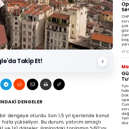
Op
Se
CHP
sor
çok 
göz
zam
baş
yar
17:1
le'da Takip Et!
Ma
Gü
Tu
Tun
hab
Dok
ope
INDAKİ DENGELER
Cum
sor
değe
ir dengeye oturdu. Son 1,5 yıl içerisinde konut
Tem
ar hızla yükseliyor. Bu durum, yatırım amaçlı
düz
2+1 ve 1+1 daireler, ilanlardaki toplamın %60’ını