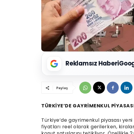
Reklamsız Haberi
Goog
Paylaş
TÜRKİYE’DE GAYRİMENKUL PİYASAS
Türkiye’de gayrimenkul piyasası yeni b
fiyatları reel olarak gerilerken, kiral
konut satışlarını tetikliyor. Özellikle 