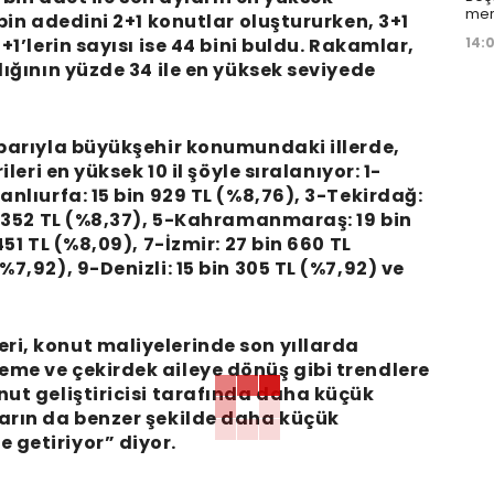
mer
 bin adedini 2+1 konutlar oluştururken, 3+1
14:
+1’lerin sayısı ise 44 bini buldu. Rakamlar,
lığının yüzde 34 ile en yüksek seviyede
ibarıyla büyükşehir konumundaki illerde,
ileri en yüksek 10 il şöyle sıralanıyor: 1-
anlıurfa: 15 bin 929 TL (%8,76), 3-Tekirdağ:
in 352 TL (%8,37), 5-Kahramanmaraş: 19 bin
451 TL (%8,09), 7-İzmir: 27 bin 660 TL
%7,92), 9-Denizli: 15 bin 305 TL (%7,92) ve
ri, konut maliyelerinde son yıllarda
eme ve çekirdek aileye dönüş gibi trendlere
nut geliştiricisi tarafında daha küçük
ların da benzer şekilde daha küçük
 getiriyor” diyor.