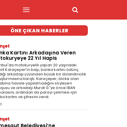
ÖNE ÇIKAN HABERLER
nşet
nka Kartını Arkadaşına Veren
tokuryeye 22 Yıl Hapis
anbul'da motokuryelik yapan 20 yaşındaki
ent Karaçeper'in başı, banka kartını ödünç
diği arkadaşı yüzünden büyük bir dolandırıcılık
uşturmasına karıştı. Karaçeper, bloke olan
abına havale yapılamadığını söyleyen
şusu ve arkadaşı Murat G.'ye önce IBAN
arasını, ardından da parayı çekmesi için
a kartını ve şifresini verdi.
23
nşet
imesgut Belediyesi’ne