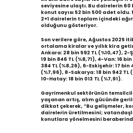
seviyesine ulaştı. Bu dairelerin 60
konut sayısı 52 bin 500 adet oldu. 1
2+1 dairelerin toplam içindeki ağır
olduğunu gösteriyor.
Son verilere göre, Ağustos 2025 it
ortalama kiralar ve yıllık kira getir
Ankara: 28 bin 592 TL (%10,47), 2-Ş
19 bin 846 TL (%8,71), 4-Van: 16 b
384 TL (%8,26), 6-Eskişehir: 17 bin 
(%7,96), 8-Sakarya: 18 bin 942 TL (
10-Hatay: 18 bin 013 TL (%7,91).
Gayrimenkul sektörünün temsilcile
yaşanan artış, alım gücünde geril
dikkat çekerek, “Bu gelişmeler, ko
dairelerin üretilmesini; vatandaş
konutlara yönelmesini beraberinde