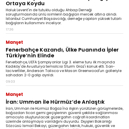
Ortaya Koydu
Haluk Levent'in de tutuklu olduğu Ahbap Derneği
soruşturmasında ünlü isimlerin bağışları mercek altına alındı.
İstanbul Cumhuriyet Başsavcılığı, derneğe yapılan yüksek tutarlı
bağışların kullanımını inceliyor.
17:36
Manşet
Fenerbahçe Kazandı, Ülke Puanında İpler
Türkiye’nin Elinde
Fenerbahçe, UEFA Şampiyonlar Ligi 3. eleme turu ilk maçında
Kadıköy'de Avusturya temsilcisi Sturm Graz'ı konuk etti. Sarı-
lacivertliler, Anderson Talisca ve Mason Greenwood'un golleriyle
sahadan 2-0 galip ayrıldı.
09:03
Manşet
İran: Umman ile Hürmüz’de Anlaştık
İran, Umman ile Hürmüz Boğazı'na ilişkin yürütülen görüşmelerde,
boğazdan ticari gemi geçişlerinin güvenli şekilde sağlanması
amacıyla oluşturulacak güzergahın coğrafi koordinatları
üzerinde anlaşmaya varıldığını duyurdu. Dışişleri Bakanlığı
Sözcüsü İsmail Bekayi, güzergahın teknik, hukuki, güvenlik ve