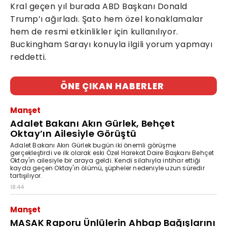
Kral geçen yıl burada ABD Başkanı Donald
Trump’ı ağırladı. Şato hem özel konaklamalar
hem de resmi etkinlikler için kullanılıyor.
Buckingham Sarayı konuyla ilgili yorum yapmayı
reddetti.
ÖNE ÇIKAN HABERLER
Manşet
Adalet Bakanı Akın Gürlek, Behçet
Oktay’ın Ailesiyle Görüştü
Adalet Bakanı Akın Gürlek bugün iki önemli görüşme
gerçekleştirdi ve ilk olarak eski Özel Harekat Daire Başkanı Behçet
Oktay'ın ailesiyle bir araya geldi. Kendi silahıyla intihar ettiği
kayda geçen Oktay'ın ölümü, şüpheler nedeniyle uzun süredir
tartışılıyor.
18:44
Manşet
MASAK Raporu Ünlülerin Ahbap Bağışlarını