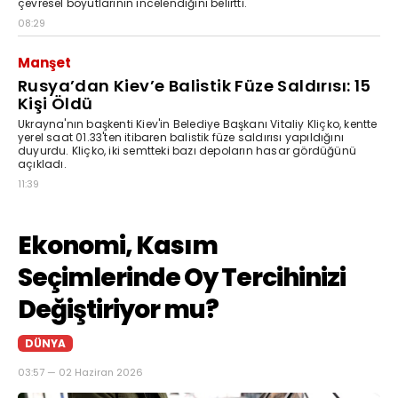
çevresel boyutlarının incelendiğini belirtti.
08:29
Manşet
Rusya’dan Kiev’e Balistik Füze Saldırısı: 15
Kişi Öldü
Ukrayna'nın başkenti Kiev'in Belediye Başkanı Vitaliy Kliçko, kentte
yerel saat 01.33'ten itibaren balistik füze saldırısı yapıldığını
duyurdu. Kliçko, iki semtteki bazı depoların hasar gördüğünü
açıkladı.
11:39