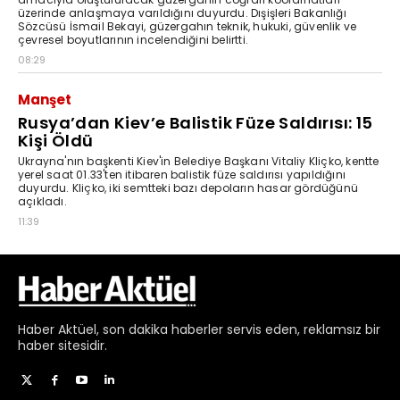
Haber
Aktüel,
son dakika haberler
servis eden, reklamsız bir
haber sitesidir.