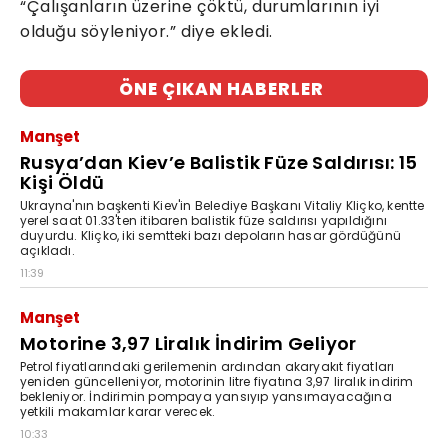
“Çalışanların üzerine çöktü, durumlarının iyi
olduğu söyleniyor.” diye ekledi.
ÖNE ÇIKAN HABERLER
Manşet
Rusya’dan Kiev’e Balistik Füze Saldırısı: 15
Kişi Öldü
Ukrayna'nın başkenti Kiev'in Belediye Başkanı Vitaliy Kliçko, kentte
yerel saat 01.33'ten itibaren balistik füze saldırısı yapıldığını
duyurdu. Kliçko, iki semtteki bazı depoların hasar gördüğünü
açıkladı.
11:39
Manşet
Motorine 3,97 Liralık İndirim Geliyor
Petrol fiyatlarındaki gerilemenin ardından akaryakıt fiyatları
yeniden güncelleniyor, motorinin litre fiyatına 3,97 liralık indirim
bekleniyor. İndirimin pompaya yansıyıp yansımayacağına
yetkili makamlar karar verecek.
10:33