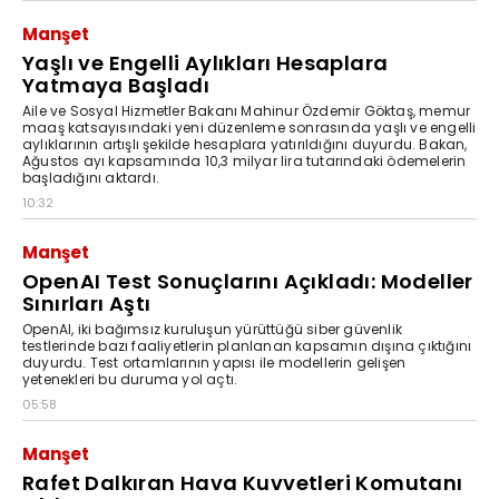
Manşet
Yaşlı ve Engelli Aylıkları Hesaplara
Yatmaya Başladı
Aile ve Sosyal Hizmetler Bakanı Mahinur Özdemir Göktaş, memur
maaş katsayısındaki yeni düzenleme sonrasında yaşlı ve engelli
aylıklarının artışlı şekilde hesaplara yatırıldığını duyurdu. Bakan,
Ağustos ayı kapsamında 10,3 milyar lira tutarındaki ödemelerin
başladığını aktardı.
10:32
Manşet
OpenAI Test Sonuçlarını Açıkladı: Modeller
Sınırları Aştı
OpenAI, iki bağımsız kuruluşun yürüttüğü siber güvenlik
testlerinde bazı faaliyetlerin planlanan kapsamın dışına çıktığını
duyurdu. Test ortamlarının yapısı ile modellerin gelişen
yetenekleri bu duruma yol açtı.
05:58
Manşet
Rafet Dalkıran Hava Kuvvetleri Komutanı