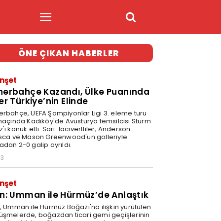
ÖNE ÇIKAN HABERLER
nşet
nerbahçe Kazandı, Ülke Puanında
er Türkiye’nin Elinde
erbahçe, UEFA Şampiyonlar Ligi 3. eleme turu
 maçında Kadıköy'de Avusturya temsilcisi Sturm
'ı konuk etti. Sarı-lacivertliler, Anderson
isca ve Mason Greenwood'un golleriyle
adan 2-0 galip ayrıldı.
03
nşet
an: Umman ile Hürmüz’de Anlaştık
n, Umman ile Hürmüz Boğazı'na ilişkin yürütülen
üşmelerde, boğazdan ticari gemi geçişlerinin