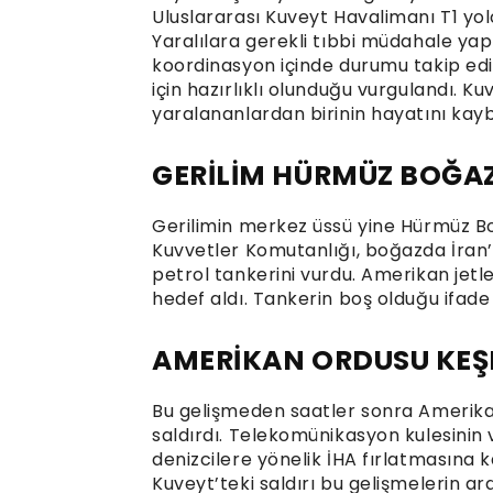
Uluslararası Kuveyt Havalimanı T1 yol
Yaralılara gerekli tıbbi müdahale yapıl
koordinasyon içinde durumu takip ediy
için hazırlıklı olunduğu vurgulandı. Kuv
yaralananlardan birinin hayatını kayb
GERİLİM HÜRMÜZ BOĞAZ
Gerilimin merkez üssü yine Hürmüz B
Kuvvetler Komutanlığı, boğazda İran’a
petrol tankerini vurdu. Amerikan jetl
hedef aldı. Tankerin boş olduğu ifade 
AMERİKAN ORDUSU KEŞ
Bu gelişmeden saatler sonra Amerikan
saldırdı. Telekomünikasyon kulesinin vur
denizcilere yönelik İHA fırlatmasına 
Kuveyt’teki saldırı bu gelişmelerin a