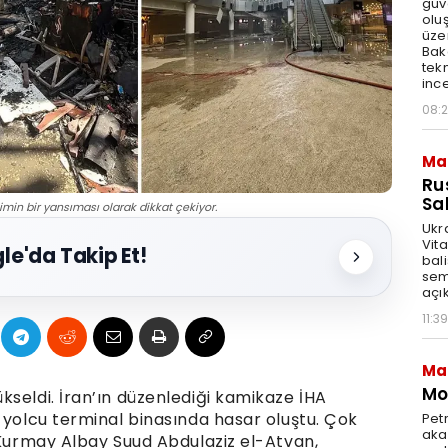
güv
olu
üze
Bak
tekn
ince
08:
Ma
Ru
Sal
min bir yansıması olarak dikkat çekiyor.
Ukr
Vita
le'da Takip Et!
bali
sem
açık
11:39
Ma
Mot
kseldi. İran’ın düzenlediği kamikaze İHA
 yolcu terminal binasında hasar oluştu. Çok
Pet
akar
 Kurmay Albay Suud Abdulaziz el-Atvan,