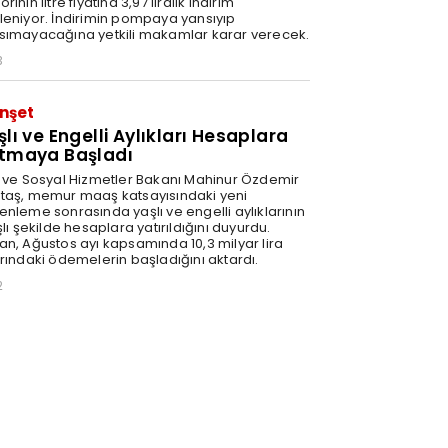
rinin litre fiyatına 3,97 liralık indirim
leniyor. İndirimin pompaya yansıyıp
sımayacağına yetkili makamlar karar verecek.
3
nşet
şlı ve Engelli Aylıkları Hesaplara
tmaya Başladı
e ve Sosyal Hizmetler Bakanı Mahinur Özdemir
taş, memur maaş katsayısındaki yeni
enleme sonrasında yaşlı ve engelli aylıklarının
şlı şekilde hesaplara yatırıldığını duyurdu.
an, Ağustos ayı kapsamında 10,3 milyar lira
arındaki ödemelerin başladığını aktardı.
2