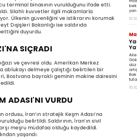
moto
cu terminal binasının vurulduğunu ifade etti.
bek
yan
dı. Silahlı kuvvetler ilgili makamlarla
or. Ülkenin güvenliğini ve istikrarını korumak
10:3
eyt Dışişleri Bakanlığı ise saldırıda
ettiğini duyurdu.
Ma
Ya
I'NA SIÇRADI
Ya
Ail
Gök
oğazı ve çevresi oldu. Amerikan Merkez
düz
 ablukayı delmeye çalıştığı belirtilen bir
artı
Bak
eri, Bostvana bayraklı geminin makine dairesini
tut
edildi.
10:3
M ADASI'NI VURDU
 ordusu, İran’ın stratejik Keşm Adası’na
ulduğu belirtildi. Saldırının, İran’ın sivil
karşı meşru müdafaa olduğu kaydedildi.
rdından yaşandı.