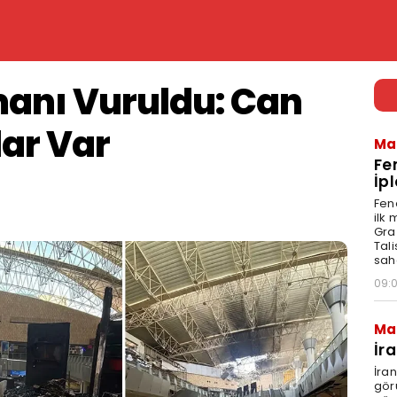
anı Vuruldu: Can
lar Var
Ma
Fe
İpl
Fen
ilk
Graz
Tal
sah
09:
Ma
İr
İra
gör