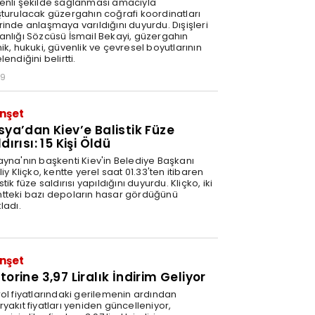
enli şekilde sağlanması amacıyla
şturulacak güzergahın coğrafi koordinatları
rinde anlaşmaya varıldığını duyurdu. Dışişleri
anlığı Sözcüsü İsmail Bekayi, güzergahın
ik, hukuki, güvenlik ve çevresel boyutlarının
lendiğini belirtti.
29
nşet
sya’dan Kiev’e Balistik Füze
dırısı: 15 Kişi Öldü
ayna'nın başkenti Kiev'in Belediye Başkanı
liy Kliçko, kentte yerel saat 01.33'ten itibaren
stik füze saldırısı yapıldığını duyurdu. Kliçko, iki
tteki bazı depoların hasar gördüğünü
ladı.
nşet
orine 3,97 Liralık İndirim Geliyor
rol fiyatlarındaki gerilemenin ardından
yakıt fiyatları yeniden güncelleniyor,