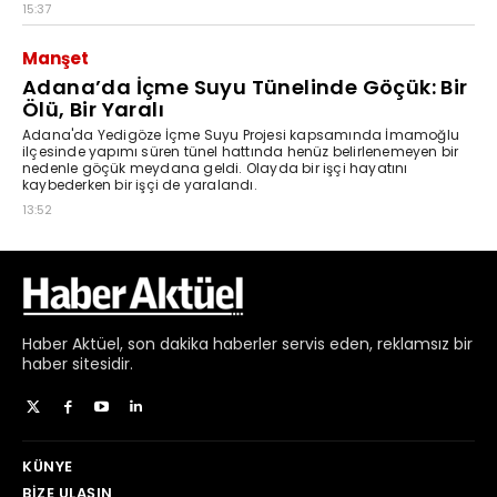
Haber
Aktüel,
son dakika haberler
servis eden, reklamsız bir
haber sitesidir.
KÜNYE
BIZE ULAŞIN