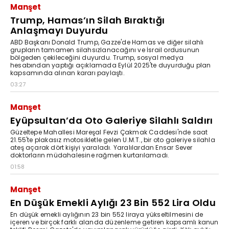
Manşet
Trump, Hamas’ın Silah Bıraktığı
Anlaşmayı Duyurdu
ABD Başkanı Donald Trump, Gazze'de Hamas ve diğer silahlı
grupların tamamen silahsızlanacağını ve İsrail ordusunun
bölgeden çekileceğini duyurdu. Trump, sosyal medya
hesabından yaptığı açıklamada Eylül 2025'te duyurduğu plan
kapsamında alınan kararı paylaştı.
03:27
Manşet
Eyüpsultan’da Oto Galeriye Silahlı Saldırı
Güzeltepe Mahallesi Mareşal Fevzi Çakmak Caddesi'nde saat
21.55'te plakasız motosikletle gelen U.M.T., bir oto galeriye silahla
ateş açarak dört kişiyi yaraladı. Yaralılardan Ensar Sever
doktorların müdahalesine rağmen kurtarılamadı.
01:58
Manşet
En Düşük Emekli Aylığı 23 Bin 552 Lira Oldu
En düşük emekli aylığının 23 bin 552 liraya yükseltilmesini de
içeren ve birçok farklı alanda düzenleme getiren kapsamlı kanun