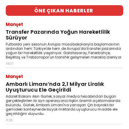
ÖNE ÇIKAN HABERLER
Manşet
Transfer Pazarında Yoğun Hareketlilik
Sürüyor
Futbolda yeni sezonun Avrupa müsabakalarıyla başlamasının
ardından hem Türkiye'de hem de Avrupa'da transfer pazarında
yoğun bir hareketlilik yaşanıyor. Galatasaray, Fenerbahçe,
Beşiktaş ve Trabzonspor'un transfer gelişmeleri merakla izleniyor.
14:07
Manşet
Ambarlı Limanı’nda 2,1 Milyar Liralık
Uyuşturucu Ele Geçirildi
Adalet Bakanı Akın Gürlek, sosyal medya hesabından bugün
gerçekleştirilen iki ayrı operasyona ilişkin önemli açıklamalarda
bulundu. Gürlek, Ambarlı Limanı'na yanaşan Çin bayraklı bir
gemideki konteynerde büyük miktarda uyuşturucu madde ele
geçirildiğini duyurdu.
11:29