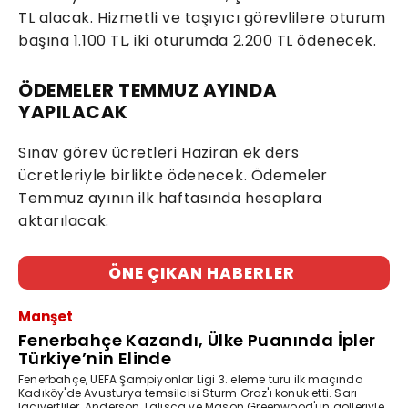
TL alacak. Hizmetli ve taşıyıcı görevlilere oturum
başına 1.100 TL, iki oturumda 2.200 TL ödenecek.
ÖDEMELER TEMMUZ AYINDA
YAPILACAK
Sınav görev ücretleri Haziran ek ders
ücretleriyle birlikte ödenecek. Ödemeler
Temmuz ayının ilk haftasında hesaplara
aktarılacak.
ÖNE ÇIKAN HABERLER
Manşet
Fenerbahçe Kazandı, Ülke Puanında İpler
Türkiye’nin Elinde
Fenerbahçe, UEFA Şampiyonlar Ligi 3. eleme turu ilk maçında
Kadıköy'de Avusturya temsilcisi Sturm Graz'ı konuk etti. Sarı-
lacivertliler, Anderson Talisca ve Mason Greenwood'un golleriyle