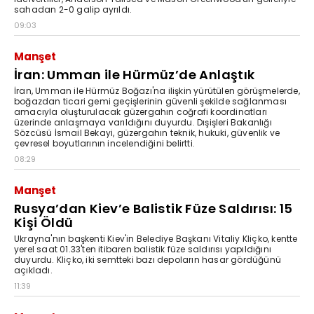
sahadan 2-0 galip ayrıldı.
09:03
Manşet
İran: Umman ile Hürmüz’de Anlaştık
İran, Umman ile Hürmüz Boğazı'na ilişkin yürütülen görüşmelerde,
boğazdan ticari gemi geçişlerinin güvenli şekilde sağlanması
amacıyla oluşturulacak güzergahın coğrafi koordinatları
üzerinde anlaşmaya varıldığını duyurdu. Dışişleri Bakanlığı
Sözcüsü İsmail Bekayi, güzergahın teknik, hukuki, güvenlik ve
çevresel boyutlarının incelendiğini belirtti.
08:29
Manşet
Rusya’dan Kiev’e Balistik Füze Saldırısı: 15
Kişi Öldü
Ukrayna'nın başkenti Kiev'in Belediye Başkanı Vitaliy Kliçko, kentte
yerel saat 01.33'ten itibaren balistik füze saldırısı yapıldığını
duyurdu. Kliçko, iki semtteki bazı depoların hasar gördüğünü
açıkladı.
11:39