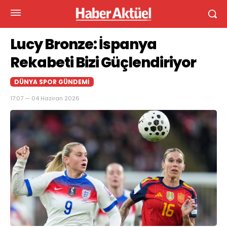
Lucy Bronze: İspanya
Rekabeti Bizi Güçlendiriyor
DÜNYA SPOR GÜNDEMI
17:07 — 04 Haziran 2026