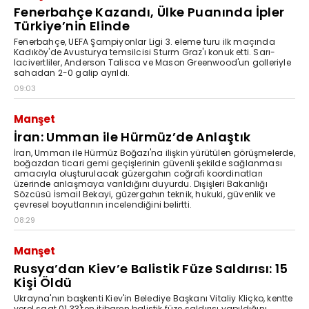
Fenerbahçe Kazandı, Ülke Puanında İpler
Türkiye’nin Elinde
Fenerbahçe, UEFA Şampiyonlar Ligi 3. eleme turu ilk maçında
Kadıköy'de Avusturya temsilcisi Sturm Graz'ı konuk etti. Sarı-
lacivertliler, Anderson Talisca ve Mason Greenwood'un golleriyle
sahadan 2-0 galip ayrıldı.
09:03
Manşet
İran: Umman ile Hürmüz’de Anlaştık
İran, Umman ile Hürmüz Boğazı'na ilişkin yürütülen görüşmelerde,
boğazdan ticari gemi geçişlerinin güvenli şekilde sağlanması
amacıyla oluşturulacak güzergahın coğrafi koordinatları
üzerinde anlaşmaya varıldığını duyurdu. Dışişleri Bakanlığı
Sözcüsü İsmail Bekayi, güzergahın teknik, hukuki, güvenlik ve
çevresel boyutlarının incelendiğini belirtti.
08:29
Manşet
Rusya’dan Kiev’e Balistik Füze Saldırısı: 15
Kişi Öldü
Ukrayna'nın başkenti Kiev'in Belediye Başkanı Vitaliy Kliçko, kentte
yerel saat 01.33'ten itibaren balistik füze saldırısı yapıldığını