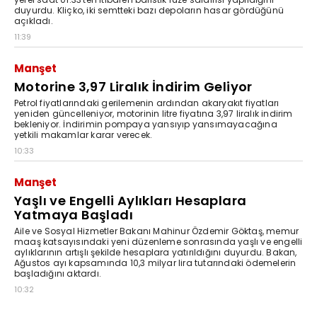
duyurdu. Kliçko, iki semtteki bazı depoların hasar gördüğünü
açıkladı.
11:39
Manşet
Motorine 3,97 Liralık İndirim Geliyor
Petrol fiyatlarındaki gerilemenin ardından akaryakıt fiyatları
yeniden güncelleniyor, motorinin litre fiyatına 3,97 liralık indirim
bekleniyor. İndirimin pompaya yansıyıp yansımayacağına
yetkili makamlar karar verecek.
10:33
Manşet
Yaşlı ve Engelli Aylıkları Hesaplara
Yatmaya Başladı
Aile ve Sosyal Hizmetler Bakanı Mahinur Özdemir Göktaş, memur
maaş katsayısındaki yeni düzenleme sonrasında yaşlı ve engelli
aylıklarının artışlı şekilde hesaplara yatırıldığını duyurdu. Bakan,
Ağustos ayı kapsamında 10,3 milyar lira tutarındaki ödemelerin
başladığını aktardı.
10:32