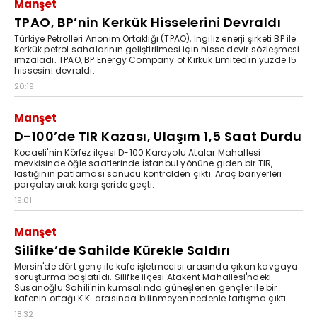
Manşet
TPAO, BP’nin Kerkük Hisselerini Devraldı
Türkiye Petrolleri Anonim Ortaklığı (TPAO), İngiliz enerji şirketi BP ile
Kerkük petrol sahalarının geliştirilmesi için hisse devir sözleşmesi
imzaladı. TPAO, BP Energy Company of Kirkuk Limited'in yüzde 15
hissesini devraldı.
20:19
Manşet
D-100’de TIR Kazası, Ulaşım 1,5 Saat Durdu
Kocaeli'nin Körfez ilçesi D-100 Karayolu Atalar Mahallesi
mevkisinde öğle saatlerinde İstanbul yönüne giden bir TIR,
lastiğinin patlaması sonucu kontrolden çıktı. Araç bariyerleri
parçalayarak karşı şeride geçti.
19:01
Manşet
Silifke’de Sahilde Kürekle Saldırı
Mersin'de dört genç ile kafe işletmecisi arasında çıkan kavgaya
soruşturma başlatıldı. Silifke ilçesi Atakent Mahallesi'ndeki
Susanoğlu Sahili'nin kumsalında güneşlenen gençler ile bir
kafenin ortağı K.K. arasında bilinmeyen nedenle tartışma çıktı.
18:32