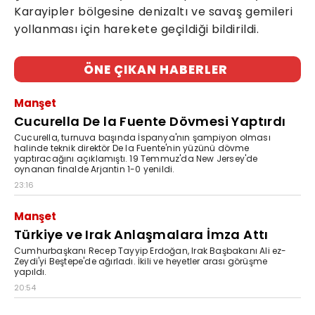
Karayipler bölgesine denizaltı ve savaş gemileri
yollanması için harekete geçildiği bildirildi.
ÖNE ÇIKAN HABERLER
Manşet
Cucurella De la Fuente Dövmesi Yaptırdı
Cucurella, turnuva başında İspanya'nın şampiyon olması
halinde teknik direktör De la Fuente'nin yüzünü dövme
yaptıracağını açıklamıştı. 19 Temmuz'da New Jersey'de
oynanan finalde Arjantin 1-0 yenildi.
23:16
Manşet
Türkiye ve Irak Anlaşmalara İmza Attı
Cumhurbaşkanı Recep Tayyip Erdoğan, Irak Başbakanı Ali ez-
Zeydi'yi Beştepe'de ağırladı. İkili ve heyetler arası görüşme
yapıldı.
20:54