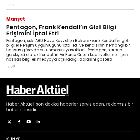
Haber
Aktüel,
son dakika haberler
servis eden, reklamsız bir
haber sitesidir.
KÜNYE