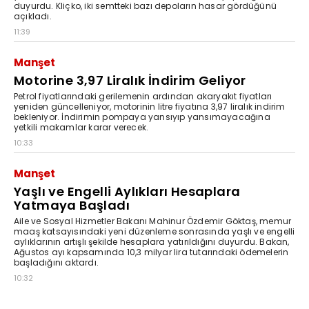
duyurdu. Kliçko, iki semtteki bazı depoların hasar gördüğünü
açıkladı.
11:39
Manşet
Motorine 3,97 Liralık İndirim Geliyor
Petrol fiyatlarındaki gerilemenin ardından akaryakıt fiyatları
yeniden güncelleniyor, motorinin litre fiyatına 3,97 liralık indirim
bekleniyor. İndirimin pompaya yansıyıp yansımayacağına
yetkili makamlar karar verecek.
10:33
Manşet
Yaşlı ve Engelli Aylıkları Hesaplara
Yatmaya Başladı
Aile ve Sosyal Hizmetler Bakanı Mahinur Özdemir Göktaş, memur
maaş katsayısındaki yeni düzenleme sonrasında yaşlı ve engelli
aylıklarının artışlı şekilde hesaplara yatırıldığını duyurdu. Bakan,
Ağustos ayı kapsamında 10,3 milyar lira tutarındaki ödemelerin
başladığını aktardı.
10:32