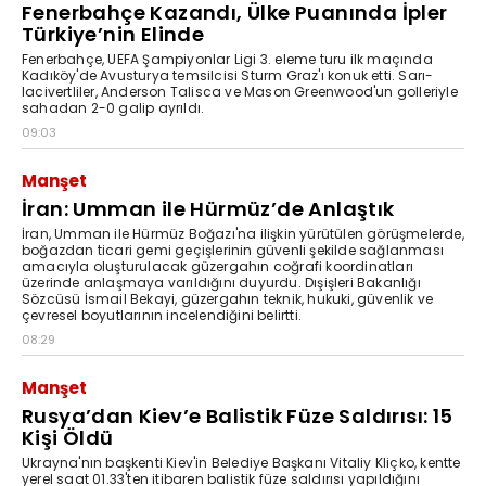
Fenerbahçe Kazandı, Ülke Puanında İpler
Türkiye’nin Elinde
Fenerbahçe, UEFA Şampiyonlar Ligi 3. eleme turu ilk maçında
Kadıköy'de Avusturya temsilcisi Sturm Graz'ı konuk etti. Sarı-
lacivertliler, Anderson Talisca ve Mason Greenwood'un golleriyle
sahadan 2-0 galip ayrıldı.
09:03
Manşet
İran: Umman ile Hürmüz’de Anlaştık
İran, Umman ile Hürmüz Boğazı'na ilişkin yürütülen görüşmelerde,
boğazdan ticari gemi geçişlerinin güvenli şekilde sağlanması
amacıyla oluşturulacak güzergahın coğrafi koordinatları
üzerinde anlaşmaya varıldığını duyurdu. Dışişleri Bakanlığı
Sözcüsü İsmail Bekayi, güzergahın teknik, hukuki, güvenlik ve
çevresel boyutlarının incelendiğini belirtti.
08:29
Manşet
Rusya’dan Kiev’e Balistik Füze Saldırısı: 15
Kişi Öldü
Ukrayna'nın başkenti Kiev'in Belediye Başkanı Vitaliy Kliçko, kentte
yerel saat 01.33'ten itibaren balistik füze saldırısı yapıldığını