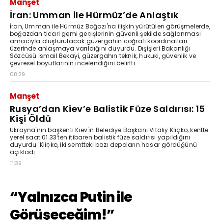
Manşet
İran: Umman ile Hürmüz’de Anlaştık
İran, Umman ile Hürmüz Boğazı'na ilişkin yürütülen görüşmelerde,
boğazdan ticari gemi geçişlerinin güvenli şekilde sağlanması
amacıyla oluşturulacak güzergahın coğrafi koordinatları
üzerinde anlaşmaya varıldığını duyurdu. Dışişleri Bakanlığı
Sözcüsü İsmail Bekayi, güzergahın teknik, hukuki, güvenlik ve
çevresel boyutlarının incelendiğini belirtti.
08:29
Manşet
Rusya’dan Kiev’e Balistik Füze Saldırısı: 15
Kişi Öldü
Ukrayna'nın başkenti Kiev'in Belediye Başkanı Vitaliy Kliçko, kentte
yerel saat 01.33'ten itibaren balistik füze saldırısı yapıldığını
duyurdu. Kliçko, iki semtteki bazı depoların hasar gördüğünü
açıkladı.
11:39