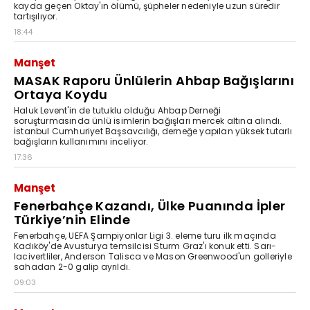
kayda geçen Oktay'ın ölümü, şüpheler nedeniyle uzun süredir
tartışılıyor.
18:44
Manşet
MASAK Raporu Ünlülerin Ahbap Bağışlarını
Ortaya Koydu
Haluk Levent'in de tutuklu olduğu Ahbap Derneği
soruşturmasında ünlü isimlerin bağışları mercek altına alındı.
İstanbul Cumhuriyet Başsavcılığı, derneğe yapılan yüksek tutarlı
bağışların kullanımını inceliyor.
17:36
Manşet
Fenerbahçe Kazandı, Ülke Puanında İpler
Türkiye’nin Elinde
Fenerbahçe, UEFA Şampiyonlar Ligi 3. eleme turu ilk maçında
Kadıköy'de Avusturya temsilcisi Sturm Graz'ı konuk etti. Sarı-
lacivertliler, Anderson Talisca ve Mason Greenwood'un golleriyle
sahadan 2-0 galip ayrıldı.
09:03