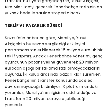
transfer bu fiyata gerçekleşirse, Yusuf Akçiçek,
Kim Min-Jae’yi geçerek Fenerbahçe tarihinin en
yüksek bedelle satılan stoperi olacak.
TEKLİF VE PAZARLIK SÜRECİ
Sözcü’nün haberine göre, Marsilya, Yusuf
Akçiçek’in bu sezon sergilediği etkileyici
performanstan etkilenerek 15 milyon euroluk bir
teklif yapmış. Ancak Fenerbahçe yönetimi, genç
oyuncunun potansiyeline güvenerek 20 milyon
eurodan aşağı bir rakama razı olmayacaklarını
duyurdu. İki kulüp arasında pazarlıklar sürerken,
Fenerbahçe’nin transfer konusunda aceleci
davranmayacağı bildiriliyor. X platformundaki
yorumlar, Marsilya’nın ilgisinin ciddi olduğu ve
transferin 20 milyon euroyu aşabileceği
yönünde.