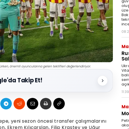
güv
olu
üze
Bak
tekn
ince
08:
Ma
Ru
Sal
Ukr
rken, önemli oyuncularına gelen teklifleri değerlendiriyor.
Vita
bali
le'da Takip Et!
sem
açık
11:39
Ma
Mot
Pet
epe, yeni sezon öncesi transfer çalışmalarını
akar
on, Ekrem Kılıçarslan, Filip Krastev ve Uğur