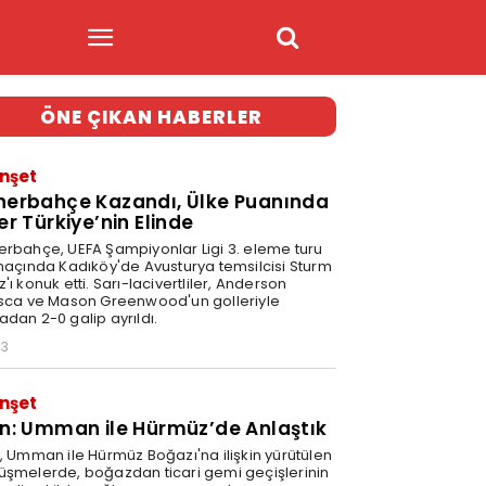
ÖNE ÇIKAN HABERLER
nşet
nerbahçe Kazandı, Ülke Puanında
er Türkiye’nin Elinde
erbahçe, UEFA Şampiyonlar Ligi 3. eleme turu
 maçında Kadıköy'de Avusturya temsilcisi Sturm
'ı konuk etti. Sarı-lacivertliler, Anderson
isca ve Mason Greenwood'un golleriyle
adan 2-0 galip ayrıldı.
03
nşet
an: Umman ile Hürmüz’de Anlaştık
n, Umman ile Hürmüz Boğazı'na ilişkin yürütülen
üşmelerde, boğazdan ticari gemi geçişlerinin