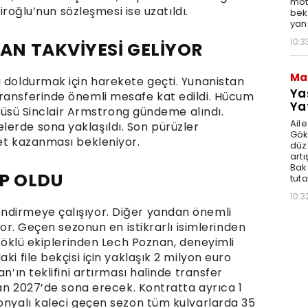
moto
kiroğlu’nun sözleşmesi ise uzatıldı.
bek
yan
10:3
N TAKVİYESİ GELİYOR
Ma
u doldurmak için harekete geçti. Yunanistan
Ya
ransferinde önemli mesafe kat edildi. Hücum
Ya
olcüsü Sinclair Armstrong gündeme alındı.
Ail
erde sona yaklaşıldı. Son pürüzler
Gök
yet kazanması bekleniyor.
düz
artı
Bak
İP OLDU
tut
10:3
ndirmeye çalışıyor. Diğer yandan önemli
yor. Geçen sezonun en istikrarlı isimlerinden
 köklü ekiplerinden Lech Poznan, deneyimli
ki file bekçisi için yaklaşık 2 milyon euro
n’ın teklifini artırması halinde transfer
iran 2027’de sona erecek. Kontratta ayrıca 1
lonyalı kaleci geçen sezon tüm kulvarlarda 35