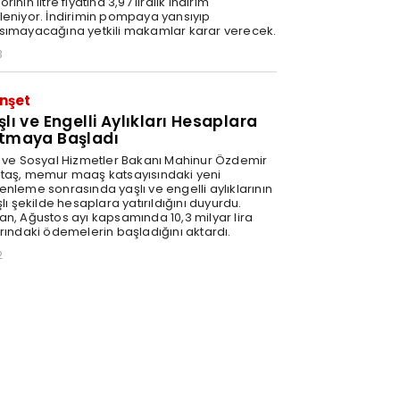
rinin litre fiyatına 3,97 liralık indirim
leniyor. İndirimin pompaya yansıyıp
sımayacağına yetkili makamlar karar verecek.
3
nşet
şlı ve Engelli Aylıkları Hesaplara
tmaya Başladı
e ve Sosyal Hizmetler Bakanı Mahinur Özdemir
taş, memur maaş katsayısındaki yeni
enleme sonrasında yaşlı ve engelli aylıklarının
şlı şekilde hesaplara yatırıldığını duyurdu.
an, Ağustos ayı kapsamında 10,3 milyar lira
arındaki ödemelerin başladığını aktardı.
2