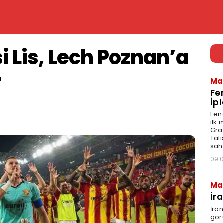
i Lis, Lech Poznan’a
r
Ma
Fe
İpl
Fen
ilk
Graz
Tal
sah
09:
Ma
İr
İra
gör