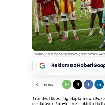
Göztepe, yeni sezon öncesi transfer çalışmalarını sürdürü
Reklamsız Haberi
Goog
Paylaş
Trendyol Süper Lig ekiplerinden Gözt
sürdürüyor. Sarı-kırmızılı ekipte Helit