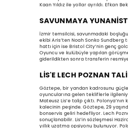
Kaan Yıldız ile yollar ayrıldı. Efkan Be
SAVUNMAYA YUNANİSTA
İzmir temsilcisi, savunmadaki boşluğ
ekibi Aris’ten Noah Sonko Sundberg t
hattı için ise Bristol City’nin genç g
Oyuncu ve kulübüyle yapılan görüşmel
giderildikten sonra transferin resmi
LİS'E LECH POZNAN TAL
Göztepe, bir yandan kadrosunu güçle
oyuncularına gelen tekliflerle ilgileni
Mateusz Lis’e talip çıktı. Polonya’nın
kalecinin peşinde. Göztepe, 29 yaşında
bonservis geliri hedefliyor. Lech Pozna
sonuçlanabilir. Lis’in sözleşmesi Haz
yıllık uzatma opsiyonu bulunuyor. Po