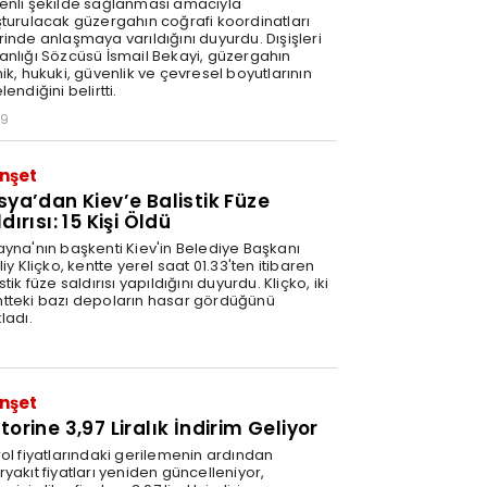
enli şekilde sağlanması amacıyla
şturulacak güzergahın coğrafi koordinatları
rinde anlaşmaya varıldığını duyurdu. Dışişleri
anlığı Sözcüsü İsmail Bekayi, güzergahın
ik, hukuki, güvenlik ve çevresel boyutlarının
lendiğini belirtti.
29
nşet
sya’dan Kiev’e Balistik Füze
dırısı: 15 Kişi Öldü
ayna'nın başkenti Kiev'in Belediye Başkanı
liy Kliçko, kentte yerel saat 01.33'ten itibaren
stik füze saldırısı yapıldığını duyurdu. Kliçko, iki
tteki bazı depoların hasar gördüğünü
ladı.
nşet
orine 3,97 Liralık İndirim Geliyor
rol fiyatlarındaki gerilemenin ardından
yakıt fiyatları yeniden güncelleniyor,