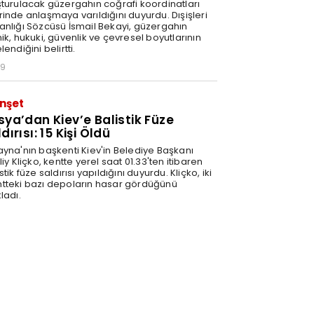
şturulacak güzergahın coğrafi koordinatları
rinde anlaşmaya varıldığını duyurdu. Dışişleri
anlığı Sözcüsü İsmail Bekayi, güzergahın
ik, hukuki, güvenlik ve çevresel boyutlarının
lendiğini belirtti.
29
nşet
sya’dan Kiev’e Balistik Füze
dırısı: 15 Kişi Öldü
ayna'nın başkenti Kiev'in Belediye Başkanı
liy Kliçko, kentte yerel saat 01.33'ten itibaren
stik füze saldırısı yapıldığını duyurdu. Kliçko, iki
tteki bazı depoların hasar gördüğünü
ladı.