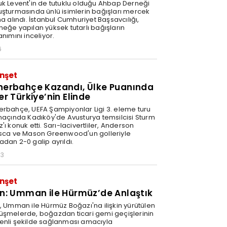
uk Levent'in de tutuklu olduğu Ahbap Derneği
uşturmasında ünlü isimlerin bağışları mercek
na alındı. İstanbul Cumhuriyet Başsavcılığı,
neğe yapılan yüksek tutarlı bağışların
anımını inceliyor.
6
nşet
nerbahçe Kazandı, Ülke Puanında
er Türkiye’nin Elinde
erbahçe, UEFA Şampiyonlar Ligi 3. eleme turu
 maçında Kadıköy'de Avusturya temsilcisi Sturm
'ı konuk etti. Sarı-lacivertliler, Anderson
isca ve Mason Greenwood'un golleriyle
adan 2-0 galip ayrıldı.
03
nşet
an: Umman ile Hürmüz’de Anlaştık
n, Umman ile Hürmüz Boğazı'na ilişkin yürütülen
üşmelerde, boğazdan ticari gemi geçişlerinin
enli şekilde sağlanması amacıyla