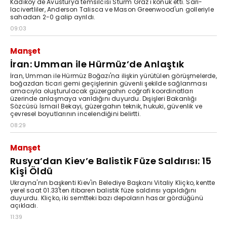
Kadıköy'de Avusturya temsilcisi Sturm Graz'ı konuk etti. Sarı-
lacivertliler, Anderson Talisca ve Mason Greenwood'un golleriyle
sahadan 2-0 galip ayrıldı.
09:03
Manşet
İran: Umman ile Hürmüz’de Anlaştık
İran, Umman ile Hürmüz Boğazı'na ilişkin yürütülen görüşmelerde,
boğazdan ticari gemi geçişlerinin güvenli şekilde sağlanması
amacıyla oluşturulacak güzergahın coğrafi koordinatları
üzerinde anlaşmaya varıldığını duyurdu. Dışişleri Bakanlığı
Sözcüsü İsmail Bekayi, güzergahın teknik, hukuki, güvenlik ve
çevresel boyutlarının incelendiğini belirtti.
08:29
Manşet
Rusya’dan Kiev’e Balistik Füze Saldırısı: 15
Kişi Öldü
Ukrayna'nın başkenti Kiev'in Belediye Başkanı Vitaliy Kliçko, kentte
yerel saat 01.33'ten itibaren balistik füze saldırısı yapıldığını
duyurdu. Kliçko, iki semtteki bazı depoların hasar gördüğünü
açıkladı.
11:39