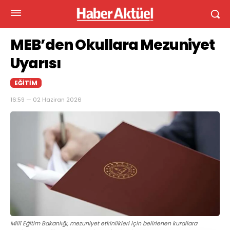
MEB’den Okullara Mezuniyet
Uyarısı
EĞITIM
16:59 — 02 Haziran 2026
Millî Eğitim Bakanlığı, mezuniyet etkinlikleri için belirlenen kurallara