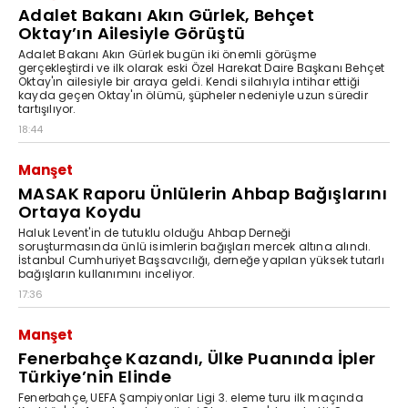
Adalet Bakanı Akın Gürlek, Behçet
Oktay’ın Ailesiyle Görüştü
Adalet Bakanı Akın Gürlek bugün iki önemli görüşme
gerçekleştirdi ve ilk olarak eski Özel Harekat Daire Başkanı Behçet
Oktay'ın ailesiyle bir araya geldi. Kendi silahıyla intihar ettiği
kayda geçen Oktay'ın ölümü, şüpheler nedeniyle uzun süredir
tartışılıyor.
18:44
Manşet
MASAK Raporu Ünlülerin Ahbap Bağışlarını
Ortaya Koydu
Haluk Levent'in de tutuklu olduğu Ahbap Derneği
soruşturmasında ünlü isimlerin bağışları mercek altına alındı.
İstanbul Cumhuriyet Başsavcılığı, derneğe yapılan yüksek tutarlı
bağışların kullanımını inceliyor.
17:36
Manşet
Fenerbahçe Kazandı, Ülke Puanında İpler
Türkiye’nin Elinde
Fenerbahçe, UEFA Şampiyonlar Ligi 3. eleme turu ilk maçında