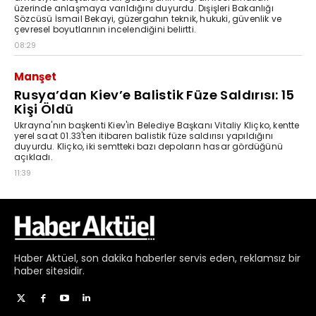
Haber
Aktüel,
son dakika haberler
servis eden, reklamsız bir
haber sitesidir.