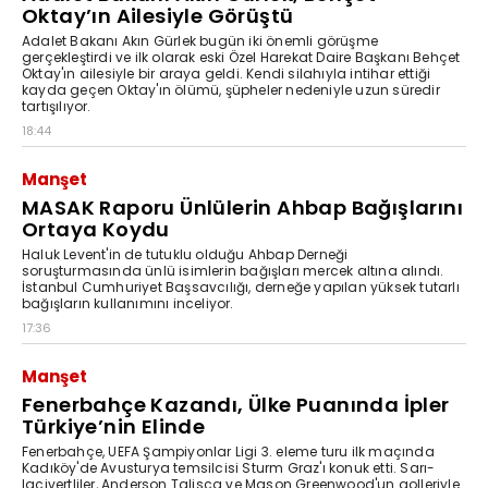
Oktay’ın Ailesiyle Görüştü
Adalet Bakanı Akın Gürlek bugün iki önemli görüşme
gerçekleştirdi ve ilk olarak eski Özel Harekat Daire Başkanı Behçet
Oktay'ın ailesiyle bir araya geldi. Kendi silahıyla intihar ettiği
kayda geçen Oktay'ın ölümü, şüpheler nedeniyle uzun süredir
tartışılıyor.
18:44
Manşet
MASAK Raporu Ünlülerin Ahbap Bağışlarını
Ortaya Koydu
Haluk Levent'in de tutuklu olduğu Ahbap Derneği
soruşturmasında ünlü isimlerin bağışları mercek altına alındı.
İstanbul Cumhuriyet Başsavcılığı, derneğe yapılan yüksek tutarlı
bağışların kullanımını inceliyor.
17:36
Manşet
Fenerbahçe Kazandı, Ülke Puanında İpler
Türkiye’nin Elinde
Fenerbahçe, UEFA Şampiyonlar Ligi 3. eleme turu ilk maçında
Kadıköy'de Avusturya temsilcisi Sturm Graz'ı konuk etti. Sarı-
lacivertliler, Anderson Talisca ve Mason Greenwood'un golleriyle