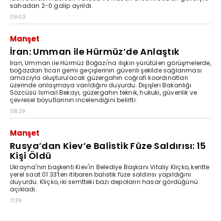
sahadan 2-0 galip ayrıldı.
09:03
Manşet
İran: Umman ile Hürmüz’de Anlaştık
İran, Umman ile Hürmüz Boğazı'na ilişkin yürütülen görüşmelerde,
boğazdan ticari gemi geçişlerinin güvenli şekilde sağlanması
amacıyla oluşturulacak güzergahın coğrafi koordinatları
üzerinde anlaşmaya varıldığını duyurdu. Dışişleri Bakanlığı
Sözcüsü İsmail Bekayi, güzergahın teknik, hukuki, güvenlik ve
çevresel boyutlarının incelendiğini belirtti.
08:29
Manşet
Rusya’dan Kiev’e Balistik Füze Saldırısı: 15
Kişi Öldü
Ukrayna'nın başkenti Kiev'in Belediye Başkanı Vitaliy Kliçko, kentte
yerel saat 01.33'ten itibaren balistik füze saldırısı yapıldığını
duyurdu. Kliçko, iki semtteki bazı depoların hasar gördüğünü
açıkladı.
11:39