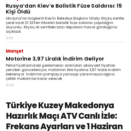
Rusya’dan Kiev’e Balistik Füze Saldırısı: 15
Kişi Öldü
Ukrayna'nın başkenti Kiev'in Belediye Başkanı Vitaliy Kliçko, kentte
yerel saat 01.33'ten itibaren balistik füze saldırısı yapıldığını
duyurdu. Kliçko, iki semtteki bazı depoların hasar gördüğünü
açıkladı.
11:39
Manşet
Motorine 3,97 Liralık İndirim Geliyor
Petrol fiyatlarındaki gerilemenin ardından akaryakıt fiyatları
yeniden güncelleniyor, motorinin litre fiyatına 3,97 liralık indirim
bekleniyor. İndirimin pompaya yansıyıp yansımayacağına
yetkili makamlar karar verecek.
10:33