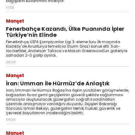
bağışların kullanımını inceliyor.
17:36
Manşet
Fenerbahçe Kazandı, Ülke Puanında İpler
Türkiye’nin Elinde
Fenerbahçe, UEFA Şampiyonlar Ligi 3. eleme turu ilk maçında
Kadıköy'de Avusturya temsilcisi Sturm Graz'ı konuk etti. Sarı-
lacivertliler, Anderson Talisca ve Mason Greenwood'un golleriyle
sahadan 2-0 galip ayrıldı.
09:03
Manşet
İran: Umman ile Hürmüz’de Anlaştık
İran, Umman ile Hürmüz Boğazı'na ilişkin yürütülen görüşmelerde,
boğazdan ticari gemi geçişlerinin güvenli şekilde sağlanması
amacıyla oluşturulacak güzergahın coğrafi koordinatları
üzerinde anlaşmaya varıldığını duyurdu. Dışişleri Bakanlığı
Sözcüsü İsmail Bekayi, güzergahın teknik, hukuki, güvenlik ve
çevresel boyutlarının incelendiğini belirtti.
08:29
Manşet