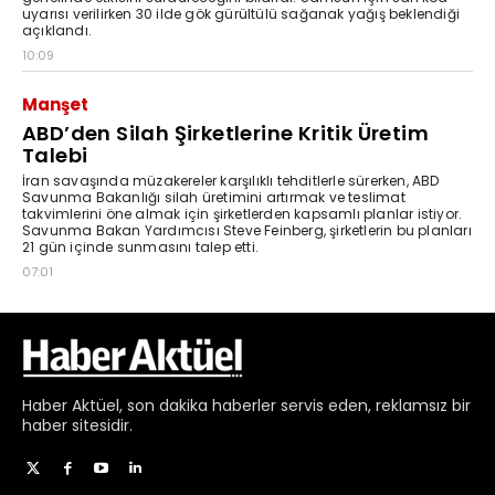
Haber
Aktüel,
son dakika haberler
servis eden, reklamsız bir
haber sitesidir.