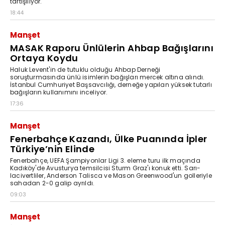
tartışılıyor.
18:44
Manşet
MASAK Raporu Ünlülerin Ahbap Bağışlarını
Ortaya Koydu
Haluk Levent'in de tutuklu olduğu Ahbap Derneği
soruşturmasında ünlü isimlerin bağışları mercek altına alındı.
İstanbul Cumhuriyet Başsavcılığı, derneğe yapılan yüksek tutarlı
bağışların kullanımını inceliyor.
17:36
Manşet
Fenerbahçe Kazandı, Ülke Puanında İpler
Türkiye’nin Elinde
Fenerbahçe, UEFA Şampiyonlar Ligi 3. eleme turu ilk maçında
Kadıköy'de Avusturya temsilcisi Sturm Graz'ı konuk etti. Sarı-
lacivertliler, Anderson Talisca ve Mason Greenwood'un golleriyle
sahadan 2-0 galip ayrıldı.
09:03
Manşet