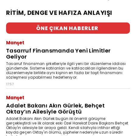
RİTİM, DENGE VE HAFIZA ANLAYIŞI
ÖNE ÇIKAN HABERLER
Manşet
Tasarruf Finansmanda Yeni Limitler
Geliyor
Tasarruf finansman şirketleriyle ilgili yeni bir düzenleme iddiası
gündemde. Sisteme katılanları ve katılacakları ilgilendiren bu
düzenlemeyle birlikte aynı kişinin en fazla bir taşıt finansmanı
sözleşmesi yapabilmesi hedefleniyor.
17:57
Manşet
Adalet Bakanı Akın Gürlek, Behçet
Oktay’ın Ailesiyle Görüştü
Adalet Bakanı Akın Gürlek bugün iki önemli görüşme
gerçekleştirdi ve ilk olarak eski Özel Harekat Daire Başkanı Behçet
Oktay'ın ailesiyle bir araya geldi. Kendi silahıyla intihar ettiği
kayda geçen Oktay'ın ölümü, şüpheler nedeniyle uzun süredir