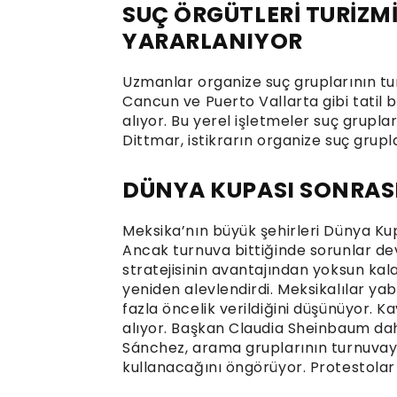
SUÇ ÖRGÜTLERİ TURİZM
YARARLANIYOR
Uzmanlar organize suç gruplarının tur
Cancun ve Puerto Vallarta gibi tatil 
alıyor. Bu yerel işletmeler suç grupla
Dittmar, istikrarın organize suç grupl
DÜNYA KUPASI SONRAS
Meksika’nın büyük şehirleri Dünya Ku
Ancak turnuva bittiğinde sorunlar d
stratejisinin avantajından yoksun kal
yeniden alevlendirdi. Meksikalılar ya
fazla öncelik verildiğini düşünüyor. Kay
alıyor. Başkan Claudia Sheinbaum daha
Sánchez, arama gruplarının turnuvay
kullanacağını öngörüyor. Protestolar 