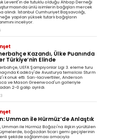
uk Levent'in de tutuklu olduğu Ahbap Derneği
uşturmasında ünlü isimlerin bağışları mercek
na alındı. İstanbul Cumhuriyet Başsavcılığı,
neğe yapılan yüksek tutarlı bağışların
anımını inceliyor.
6
nşet
nerbahçe Kazandı, Ülke Puanında
er Türkiye’nin Elinde
erbahçe, UEFA Şampiyonlar Ligi 3. eleme turu
 maçında Kadıköy'de Avusturya temsilcisi Sturm
'ı konuk etti. Sarı-lacivertliler, Anderson
isca ve Mason Greenwood'un golleriyle
adan 2-0 galip ayrıldı.
03
nşet
an: Umman ile Hürmüz’de Anlaştık
n, Umman ile Hürmüz Boğazı'na ilişkin yürütülen
üşmelerde, boğazdan ticari gemi geçişlerinin
enli şekilde sağlanması amacıyla