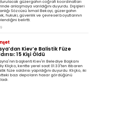
şturulacak güzergahın coğrafi koordinatları
rinde anlaşmaya varıldığını duyurdu. Dışişleri
anlığı Sözcüsü İsmail Bekayi, güzergahın
ik, hukuki, güvenlik ve çevresel boyutlarının
lendiğini belirtti.
29
nşet
sya’dan Kiev’e Balistik Füze
dırısı: 15 Kişi Öldü
ayna'nın başkenti Kiev'in Belediye Başkanı
liy Kliçko, kentte yerel saat 01.33'ten itibaren
stik füze saldırısı yapıldığını duyurdu. Kliçko, iki
tteki bazı depoların hasar gördüğünü
ladı.