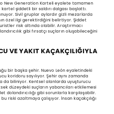
isco New Generation Karteli eyalete tamamen
rtel şiddetli bir saldırı dalgası başlattı.
unuyor. Sivil gruplar aylardır gizli mezarlarda
özel ilgi gerektirdiğini belirtiyor. Şiddet
ristler risk altında olabilir. Araştırmacı
andırıcılık gibi fırsatçı suçların oluşabileceğini
U VE YAKIT KAÇAKÇILIĞIYLA
ğu bir başka şehir. Nuevo León eyaletindeki
cu koridoru sayılıyor. Şehir aynı zamanda
a da biliniyor. Kentsel alanlarda uyuşturucu
üksek düzeydeki suçların yabancıları etkilemesi
t dolandırıcılığı gibi sorunlarla karşılaşabilir.
 bu riski azaltmaya çalışıyor. İnsan kaçakçılığı