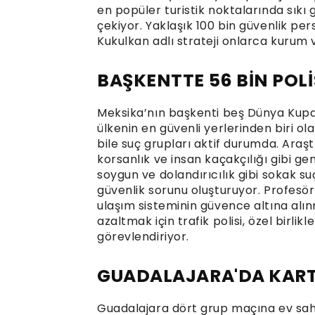
en popüler turistik noktalarında sıkı 
çekiyor. Yaklaşık 100 bin güvenlik pe
Kukulkan adlı strateji onlarca kurum 
BAŞKENTTE 56 BİN POL
Meksika’nın başkenti beş Dünya Kupa
ülkenin en güvenli yerlerinden biri o
bile suç grupları aktif durumda. Ara
korsanlık ve insan kaçakçılığı gibi gen
soygun ve dolandırıcılık gibi sokak suç
güvenlik sorunu oluşturuyor. Profesö
ulaşım sisteminin güvence altına alınma
azaltmak için trafik polisi, özel birl
görevlendiriyor.
GUADALAJARA'DA KARTEL
Guadalajara dört grup maçına ev sahi