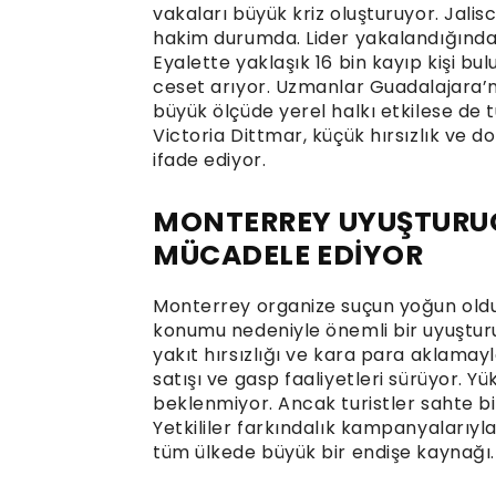
vakaları büyük kriz oluşturuyor. Jal
hakim durumda. Lider yakalandığında ka
Eyalette yaklaşık 16 bin kayıp kişi bul
ceset arıyor. Uzmanlar Guadalajara’nın 
büyük ölçüde yerel halkı etkilese de tu
Victoria Dittmar, küçük hırsızlık ve dol
ifade ediyor.
MONTERREY UYUŞTURUC
MÜCADELE EDİYOR
Monterrey organize suçun yoğun oldu
konumu nedeniyle önemli bir uyuşturu
yakıt hırsızlığı ve kara para aklamayl
satışı ve gasp faaliyetleri sürüyor. Y
beklenmiyor. Ancak turistler sahte bile
Yetkililer farkındalık kampanyalarıyla
tüm ülkede büyük bir endişe kaynağı.