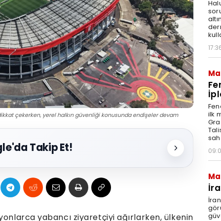
Hal
sor
altı
der
kull
17:3
Ma
Fe
İpl
Fen
ilk
dikkat çekerken, yerel halkın güvenliği konusunda endişeler devam
Graz
Tal
sah
le'da Takip Et!
09:
Ma
İr
İra
gör
güv
yonlarca yabancı ziyaretçiyi ağırlarken, ülkenin