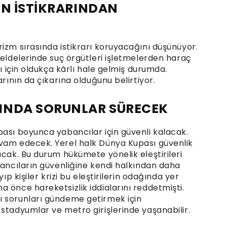
İN İSTİKRARINDAN
izm sırasında istikrarı koruyacağını düşünüyor.
beldelerinde suç örgütleri işletmelerden haraç
rı için oldukça kârlı hale gelmiş durumda.
arının da çıkarına olduğunu belirtiyor.
INDA SORUNLAR SÜRECEK
pası boyunca yabancılar için güvenli kalacak.
evam edecek. Yerel halk Dünya Kupası güvenlik
acak. Bu durum hükümete yönelik eleştirileri
bancıların güvenliğine kendi halkından daha
ıp kişiler krizi bu eleştirilerin odağında yer
 önce hareketsizlik iddialarını reddetmişti.
ı sorunları gündeme getirmek için
stadyumlar ve metro girişlerinde yaşanabilir.