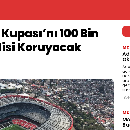
Kupası’nı 100 Bin
lisi Koruyacak
Ma
Ad
Ok
Ada
gör
Har
aray
geç
süre
18:4
Ma
MA
Ba