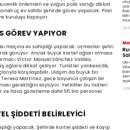
olu
güvenlik önlemleri ve yoğun polis varlığı dikkat
üze
rsoneli üç ev sahibi şehirde görev yapacak. Plan
Bak
tekn
ve kuruluşu kapsıyor.
ince
08:
İS GÖREV YAPIYOR
Ma
sı maçına ev sahipliği yapacak. Uzmanlar şehri
Ru
larak görüyor. Ancak büyük kartel ağları olmasa
Sal
ştırmacı Víctor Manuel Sánchez Valdés,
Ukr
iş ağlara dikkat çekiyor. Turistler yankesicilik,
Vita
bali
larıyla karşılaşabilir. Ulaşım da büyük bir
sem
r Teresa Martínez, gece boyunca çalışan bir
açık
sı gerektiğini söylüyor. Yetkililer bu riskleri
11:39
ikler ve hava gözetleme dahil 56 bin personel
 ŞİDDETİ BELİRLEYİCİ
pliği yapacak. Şehirde kartel şiddeti ve kayıp