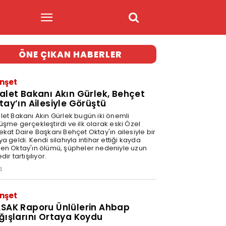
ÖNE ÇIKAN HABERLER
nşet
alet Bakanı Akın Gürlek, Behçet
tay’ın Ailesiyle Görüştü
let Bakanı Akın Gürlek bugün iki önemli
üşme gerçekleştirdi ve ilk olarak eski Özel
ekat Daire Başkanı Behçet Oktay'ın ailesiyle bir
a geldi. Kendi silahıyla intihar ettiği kayda
en Oktay'ın ölümü, şüpheler nedeniyle uzun
dir tartışılıyor.
4
nşet
SAK Raporu Ünlülerin Ahbap
ğışlarını Ortaya Koydu