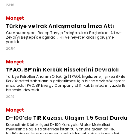
23:16
Manşet
Türkiye ve Irak Anlaşmalara İmza Attı
Cumhurbaşkanı Recep Tayyip Erdoğan, Irak Başbakanı Ali ez-
Zeydi'yi Beştepe'de ağırladı. İkili ve heyetler arası görüşme
yapıldı.
20:54
Manşet
TPAO, BP’nin Kerkük Hisselerini Devraldı
Türkiye Petrolleri Anonim Ortaklığı (TPAO), İngiliz enerji şirketi BP ile
Kerkük petrol sahalarının geliştirilmesi için hisse devir sözleşmesi
imzaladı. TPAO, BP Energy Company of Kirkuk Limited'in yüzde 15
hissesini devraldı.
20:19
Manşet
D-100’de TIR Kazası, Ulaşım 1,5 Saat Durdu
Kocaeli'nin Körfez ilçesi D-100 Karayolu Atalar Mahallesi
mevkisinde öğle saatlerinde İstanbul yönüne giden bir TIR,
lastiğinin patlaması sonucu kontrolden çıktı. Araç bariyerleri