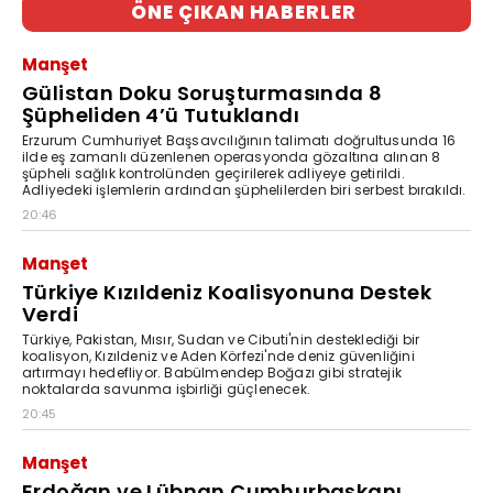
ÖNE ÇIKAN HABERLER
Manşet
Gülistan Doku Soruşturmasında 8
Şüpheliden 4’ü Tutuklandı
Erzurum Cumhuriyet Başsavcılığının talimatı doğrultusunda 16
ilde eş zamanlı düzenlenen operasyonda gözaltına alınan 8
şüpheli sağlık kontrolünden geçirilerek adliyeye getirildi.
Adliyedeki işlemlerin ardından şüphelilerden biri serbest bırakıldı.
20:46
Manşet
Türkiye Kızıldeniz Koalisyonuna Destek
Verdi
Türkiye, Pakistan, Mısır, Sudan ve Cibuti'nin desteklediği bir
koalisyon, Kızıldeniz ve Aden Körfezi'nde deniz güvenliğini
artırmayı hedefliyor. Babülmendep Boğazı gibi stratejik
noktalarda savunma işbirliği güçlenecek.
20:45
Manşet
Erdoğan ve Lübnan Cumhurbaşkanı