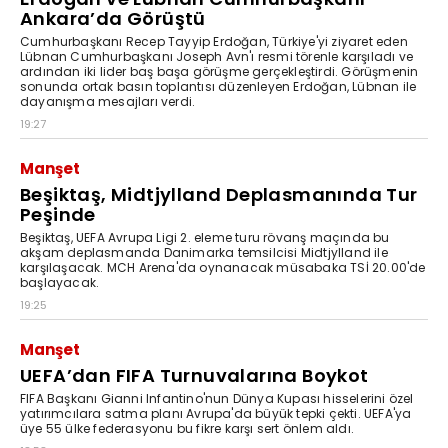
Ankara’da Görüştü
Cumhurbaşkanı Recep Tayyip Erdoğan, Türkiye'yi ziyaret eden
Lübnan Cumhurbaşkanı Joseph Avn'ı resmi törenle karşıladı ve
ardından iki lider baş başa görüşme gerçekleştirdi. Görüşmenin
sonunda ortak basın toplantısı düzenleyen Erdoğan, Lübnan ile
dayanışma mesajları verdi.
19:27
Manşet
Beşiktaş, Midtjylland Deplasmanında Tur
Peşinde
Beşiktaş, UEFA Avrupa Ligi 2. eleme turu rövanş maçında bu
akşam deplasmanda Danimarka temsilcisi Midtjylland ile
karşılaşacak. MCH Arena'da oynanacak müsabaka TSİ 20.00'de
başlayacak.
19:25
Manşet
UEFA’dan FIFA Turnuvalarına Boykot
FIFA Başkanı Gianni Infantino'nun Dünya Kupası hisselerini özel
yatırımcılara satma planı Avrupa'da büyük tepki çekti. UEFA'ya
üye 55 ülke federasyonu bu fikre karşı sert önlem aldı.