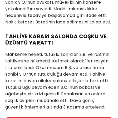
Sanık S.Ö.’nün avukatı, müvekkilinin kansere
yakalandığını söyledi. Maddi imkansızlıklar
nedeniyle tedaviye başlayamadığını ifade etti.
Nakit kefaret ücretinin iade edilmesini talep etti.
TAHLİYE KARARI SALONDA COŞKU VE
ÜZÜNTÜ YARATTI
Mahkeme heyeti, tutuklu sanıklar E.B. ve N.B.’nin
tahliyesine hükmetti. Kefaret olarak 1’er milyon
lira belirlendi. Okul müdürü R.Ş. ve aracı firma
sahibi S.Ö.’nün tutukluluğu devam etti. Tahliye
kararını duyan aileler salonu alkışlarla terk etti.
Tutukluluğu devam eden S.Ö.’nün babası ve
ağabeyi sinir krizi geçirdi. Fenalaşan yakınlara
sağlık ekipleri müdahale etti. Dava geniş
güvenlik önlemleri altında 3 Kasım’a ertelendi.