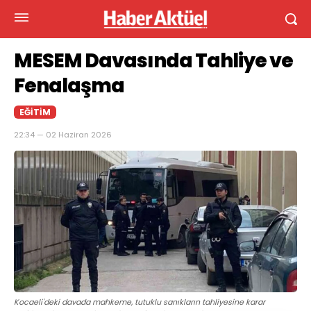
MESEM Davasında Tahliye ve
Fenalaşma
EĞITIM
22:34 — 02 Haziran 2026
Kocaeli'deki davada mahkeme, tutuklu sanıkların tahliyesine karar