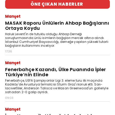
ÖNE ÇIKAN HABERLER
Manşet
MASAK Raporu Ünlülerin Ahbap Bağışlarını
Ortaya Koydu
Haluk Levent'in de tutuklu olduğu Ahbap Derneği
soruşturmasında ünlü isimlerin bağışları mercek altına alındı.
İstanbul Cumhuriyet Başsavcılığı, derneğe yapılan yüksek tutarlı
bağışların kullanımını inceliyor.
17:36
Manşet
Fenerbahçe Kazandı, Ülke Puanında İpler
Türkiye’nin Elinde
Fenerbahçe, UEFA Şampiyonlar Ligi 3. eleme turu ilk maçında
Kadıköy'de Avusturya temsilcisi Sturm Graz'ı konuk etti. Sarı-
lacivertliler, Anderson Talisca ve Mason Greenwood'un golleriyle
sahadan 2-0 galip ayrıldı.
09:03
Manşet