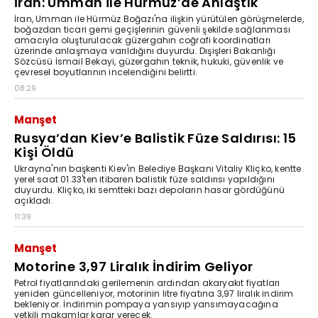
İran: Umman ile Hürmüz’de Anlaştık
İran, Umman ile Hürmüz Boğazı'na ilişkin yürütülen görüşmelerde,
boğazdan ticari gemi geçişlerinin güvenli şekilde sağlanması
amacıyla oluşturulacak güzergahın coğrafi koordinatları
üzerinde anlaşmaya varıldığını duyurdu. Dışişleri Bakanlığı
Sözcüsü İsmail Bekayi, güzergahın teknik, hukuki, güvenlik ve
çevresel boyutlarının incelendiğini belirtti.
08:29
Manşet
Rusya’dan Kiev’e Balistik Füze Saldırısı: 15
Kişi Öldü
Ukrayna'nın başkenti Kiev'in Belediye Başkanı Vitaliy Kliçko, kentte
yerel saat 01.33'ten itibaren balistik füze saldırısı yapıldığını
duyurdu. Kliçko, iki semtteki bazı depoların hasar gördüğünü
açıkladı.
11:39
Manşet
Motorine 3,97 Liralık İndirim Geliyor
Petrol fiyatlarındaki gerilemenin ardından akaryakıt fiyatları
yeniden güncelleniyor, motorinin litre fiyatına 3,97 liralık indirim
bekleniyor. İndirimin pompaya yansıyıp yansımayacağına
yetkili makamlar karar verecek.