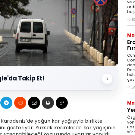
ve a
ard
baş
16:1
Ma
Er
Fı
Cum
Con
dep
Der
bul
le'da Takip Et!
çevr
14:5
Ma
Ye
Özgü
Karadeniz’de yoğun kar yağışıyla birlikte
yöne
Bası
ğını gösteriyor. Yüksek kesimlerde kar yağışının
süre
er yaşanabileceği konusunda uyarılar yapıldı.