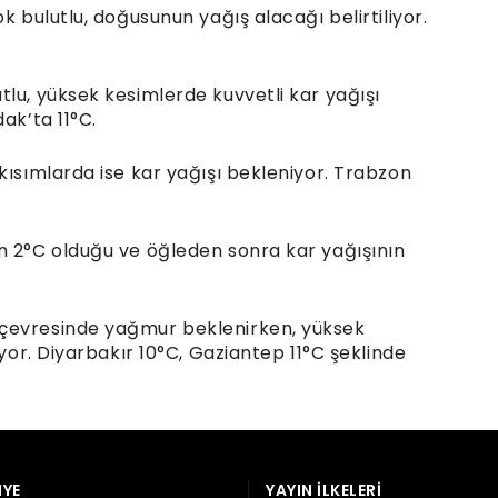
YE
YAYIN İLKELERI