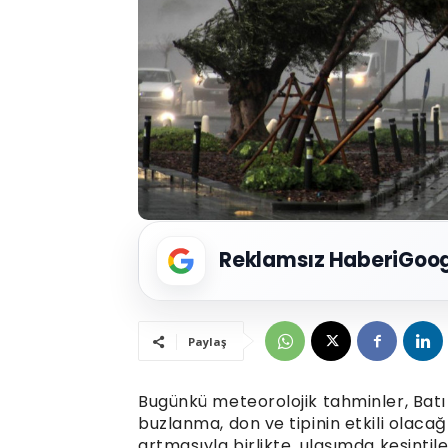
Reklamsız Haberi
Goog
Paylaş
Bugünkü meteorolojik tahminler, Batı 
buzlanma, don ve tipinin etkili olaca
artmasıyla birlikte, ulaşımda kesintil