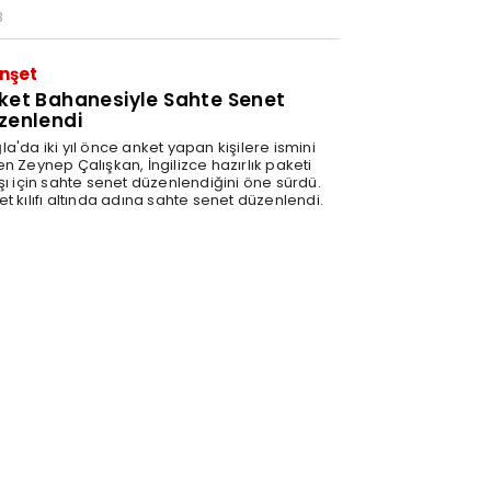
3
nşet
ket Bahanesiyle Sahte Senet
zenlendi
a'da iki yıl önce anket yapan kişilere ismini
n Zeynep Çalışkan, İngilizce hazırlık paketi
ışı için sahte senet düzenlendiğini öne sürdü.
t kılıfı altında adına sahte senet düzenlendi.