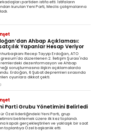
rkadaşları partiden istifa etti. İstifaların
ından kurulan Yeni Parti, Meclis çalışmalarına
ladı.
0
nşet
doğan’dan Ahbap Açıklaması:
rsatçılık Yapanlar Hesap Veriyor
hurbaşkanı Recep Tayyip Erdoğan, ATO
gresium'da düzenlenen 2. İletişim Şurası'nda
remlerdeki dezenformasyon ve Ahbap
neği soruşturmasına ilişkin açıklamalarda
undu. Erdoğan, 6 Şubat depremleri sırasında
ilen oyunlara dikkat çekti.
9
nşet
ni Parti Grubu Yönetimini Belirledi
r Özel liderliğindeki Yeni Parti, grup
timini belirlemek üzere ilk kez toplandı.
na kapalı gerçekleştirilen ve yaklaşık bir saat
n toplantıya Özel başkanlık etti.