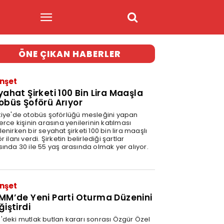
ÖNE ÇIKAN HABERLER
nşet
yahat Şirketi 100 Bin Lira Maaşla
obüs Şoförü Arıyor
kiye'de otobüs şoförlüğü mesleğini yapan
erce kişinin arasına yenilerinin katılması
enirken bir seyahat şirketi 100 bin lira maaşlı
r ilanı verdi. Şirketin belirlediği şartlar
sında 30 ile 55 yaş arasında olmak yer alıyor.
nşet
MM’de Yeni Parti Oturma Düzenini
ğiştirdi
'deki mutlak butlan kararı sonrası Özgür Özel