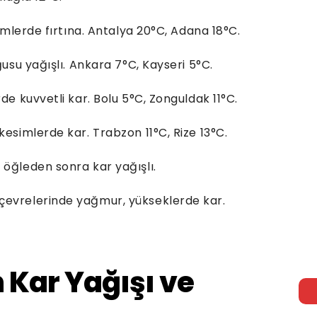
simlerde fırtına. Antalya 20°C, Adana 18°C.
ğusu yağışlı. Ankara 7°C, Kayseri 5°C.
de kuvvetli kar. Bolu 5°C, Zonguldak 11°C.
kesimlerde kar. Trabzon 11°C, Rize 13°C.
 öğleden sonra kar yağışlı.
çevrelerinde yağmur, yükseklerde kar.