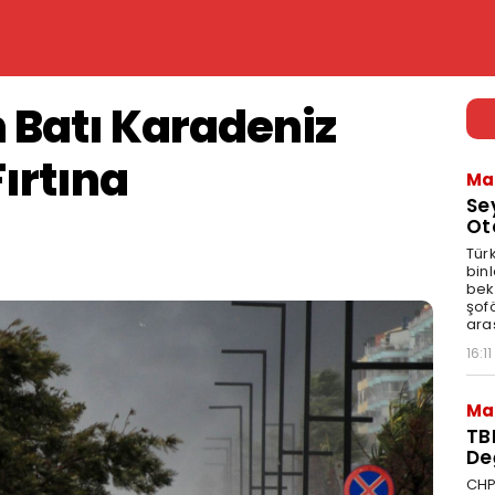
 Batı Karadeniz
Fırtına
Ma
Se
Ot
Tür
binl
bekl
şofö
ara
16:11
Ma
TB
De
CHP