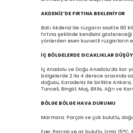
AKDENİZ’DE FIRTINA BEKLENİYOR
Batı Akdeniz’de rüzgarın saatte 60 
fırtına şeklinde kendisini göstereceği
yönlerden esen kuvvetli rüzgarların etki
İÇ BÖLGELERDE SICAKLIKLAR DÜŞÜ
İç Anadolu ve Doğu Anadolu’da kar yağ
bölgelerde 2 ila 4 derece arasında az
doğusu, Karadeniz ile birlikte Ankara,
Tunceli, Bingöl, Muş, Bitlis, Ağrı ve K
BÖLGE BÖLGE HAVA DURUMU
Marmara: Parçalı ve çok bulutlu, doğu
Ege: Parçalı ve az bulutlu. İzmir 15°C,