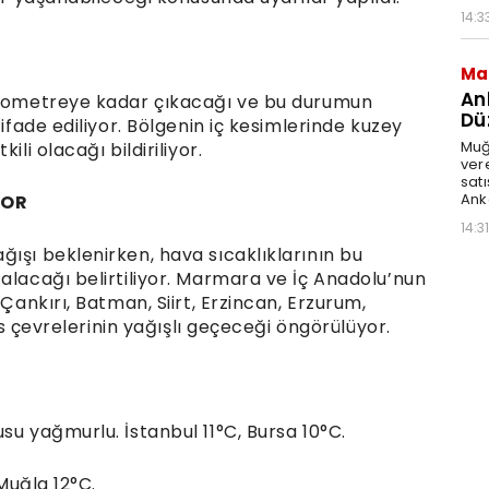
14:3
Ma
An
kilometreye kadar çıkacağı ve bu durumun
Dü
 ifade ediliyor. Bölgenin iç kesimlerinde kuzey
Muğl
li olacağı bildiriliyor.
vere
sat
Anke
YOR
14:31
ışı beklenirken, hava sıcaklıklarının bu
alacağı belirtiliyor. Marmara ve İç Anadolu’nun
 Çankırı, Batman, Siirt, Erzincan, Erzurum,
ars çevrelerinin yağışlı geçeceği öngörülüyor.
su yağmurlu. İstanbul 11°C, Bursa 10°C.
 Muğla 12°C.