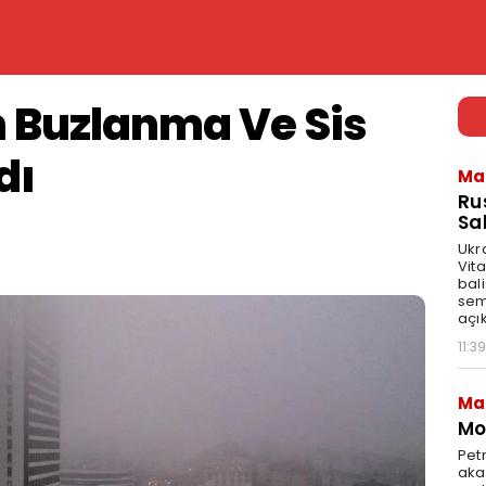
n Buzlanma Ve Sis
dı
Ma
Ru
Sal
Ukr
Vita
bali
sem
açık
11:39
Ma
Mot
Pet
akar