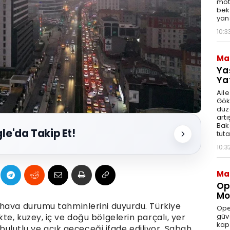
moto
bek
yan
10:3
Ma
Ya
Ya
Ail
Gök
düz
artı
Bak
le'da Takip Et!
tut
10:3
Ma
Op
Mod
hava durumu tahminlerini duyurdu. Türkiye
Ope
güve
e, kuzey, iç ve doğu bölgelerin parçalı, yer
kap
 bulutlu ve açık geçeceği ifade ediliyor. Sabah