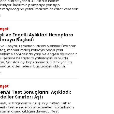
rinin litre fiyatına 3,97 liralık indirim
leniyor. İndirimin pompaya yansıyıp
sımayacağına yetkili makamlar karar verecek.
3
nşet
şlı ve Engelli Aylıkları Hesaplara
tmaya Başladı
e ve Sosyal Hizmetler Bakanı Mahinur Özdemir
taş, memur maaş katsayısındaki yeni
enleme sonrasında yaşlı ve engelli aylıklarının
şlı şekilde hesaplara yatırıldığını duyurdu.
an, Ağustos ayı kapsamında 10,3 milyar lira
arındaki ödemelerin başladığını aktardı.
2
nşet
enAI Test Sonuçlarını Açıkladı:
eller Sınırları Aştı
nAI, iki bağımsız kuruluşun yürüttüğü siber
nlik testlerinde bazı faaliyetlerin planlanan
samın dışına çıktığını duyurdu. Test