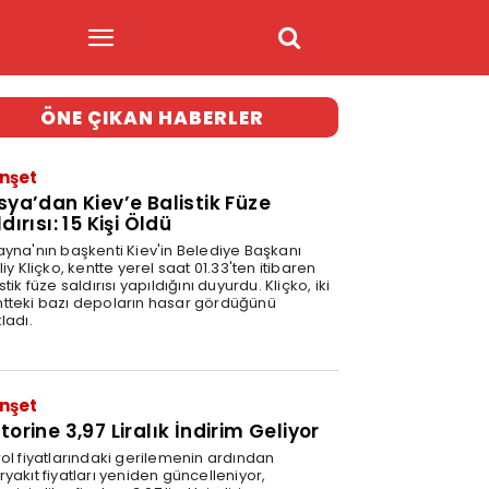
ÖNE ÇIKAN HABERLER
nşet
sya’dan Kiev’e Balistik Füze
dırısı: 15 Kişi Öldü
ayna'nın başkenti Kiev'in Belediye Başkanı
liy Kliçko, kentte yerel saat 01.33'ten itibaren
stik füze saldırısı yapıldığını duyurdu. Kliçko, iki
tteki bazı depoların hasar gördüğünü
ladı.
nşet
orine 3,97 Liralık İndirim Geliyor
rol fiyatlarındaki gerilemenin ardından
yakıt fiyatları yeniden güncelleniyor,