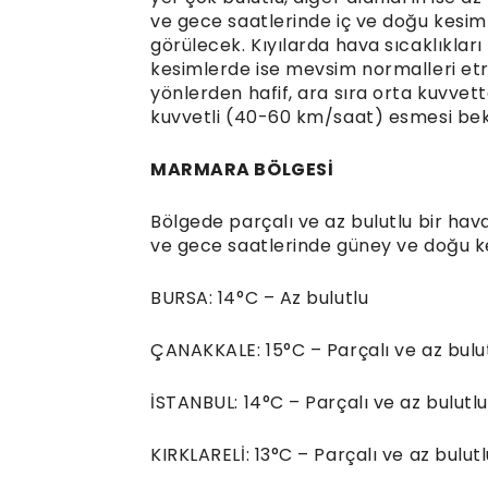
ve gece saatlerinde iç ve doğu kesim
görülecek. Kıyılarda hava sıcaklıklar
kesimlerde ise mevsim normalleri etr
yönlerden hafif, ara sıra orta kuvvet
kuvvetli (40-60 km/saat) esmesi bek
MARMARA BÖLGESİ
Bölgede parçalı ve az bulutlu bir h
ve gece saatlerinde güney ve doğu ke
BURSA: 14°C – Az bulutlu
ÇANAKKALE: 15°C – Parçalı ve az bulu
İSTANBUL: 14°C – Parçalı ve az bulutlu
KIRKLARELİ: 13°C – Parçalı ve az bulut