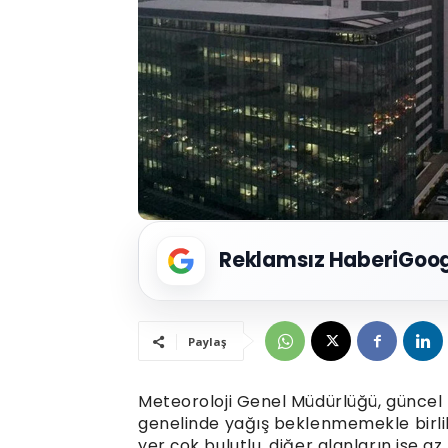
Reklamsız Haberi
Goog
Paylaş
Meteoroloji Genel Müdürlüğü, güncel 
genelinde yağış beklenmemekle birlikt
yer çok bulutlu, diğer alanların ise az