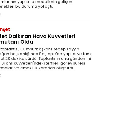
mlarının yapısı ile modellerin gelişen
enekleri bu duruma yol açtı.
58
nşet
fet Dalkıran Hava Kuvvetleri
mutanı Oldu
 toplantısı, Cumhurbaşkanı Recep Tayyip
oğan başkanlığında Beştepe'de yapıldı ve tam
aat 20 dakika sürdü. Toplantının ana gündemini
 Silahlı Kuvvetleri'ndeki terfiler, görev süresi
maları ve emeklilik kararları oluşturdu.
0