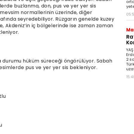
orta
lerde buzlanma, don, pus ve yer yer sis
yet
ı mevsim normallerinin üzerinde, diğer
05:
afında seyredebiliyor. Rüzgarın genelde kuzey
te, Akdeniz’in iç bölgelerinde ise zaman zaman
Ma
leniyor.
Ra
Ko
YAŞ
Erd
2 s
ava durumu hüküm süreceği öngörülüyor. Sabah
Türk
simlerde pus ve yer yer sis bekleniyor.
uzat
15:4
tlu
lu