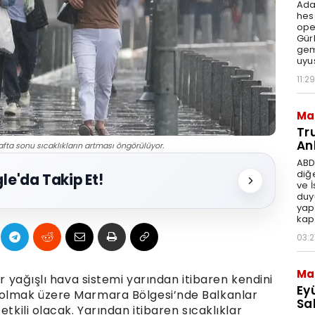
Ada
hes
ope
Gür
gem
uyu
11:29
Ma
Tr
An
fta sonu sıcaklıkların artması öngörülüyor.
ABD
diğ
le'da Takip Et!
ve 
duy
yap
kap
03:2
Ma
ir yağışlı hava sistemi yarından itibaren kendini
Ey
 olmak üzere Marmara Bölgesi’nde Balkanlar
Sal
etkili olacak. Yarından itibaren sıcaklıklar