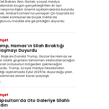
let Bakanı Akın Gürlek, sosyal medya
abından bugün gerçekleştirilen iki ayrı
rasyona ilişkin önemli açıklamalarda bulundu.
lek, Ambarlı Limanı'na yanaşan Çin bayraklı bir
ideki konteynerde büyük miktarda
şturucu madde ele geçirildiğini duyurdu.
nşet
ump, Hamas’ın Silah Bıraktığı
laşmayı Duyurdu
 Başkanı Donald Trump, Gazze'de Hamas ve
er silahlı grupların tamamen silahsızlanacağını
İsrail ordusunun bölgeden çekileceğini
urdu. Trump, sosyal medya hesabından
tığı açıklamada Eylül 2025'te duyurduğu plan
samında alınan kararı paylaştı.
7
nşet
üpsultan’da Oto Galeriye Silahlı
dırı