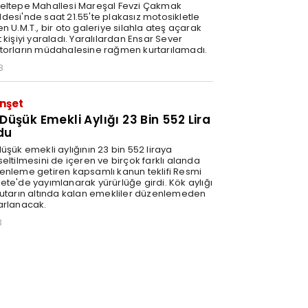
eltepe Mahallesi Mareşal Fevzi Çakmak
desi'nde saat 21.55'te plakasız motosikletle
n U.M.T., bir oto galeriye silahla ateş açarak
 kişiyi yaraladı. Yaralılardan Ensar Sever
torların müdahalesine rağmen kurtarılamadı.
8
nşet
 Düşük Emekli Aylığı 23 Bin 552 Lira
du
üşük emekli aylığının 23 bin 552 liraya
eltilmesini de içeren ve birçok farklı alanda
enleme getiren kapsamlı kanun teklifi Resmi
ete'de yayımlanarak yürürlüğe girdi. Kök aylığı
tutarın altında kalan emekliler düzenlemeden
arlanacak.
3