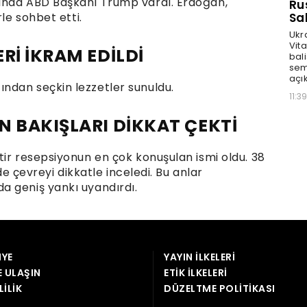
YE
YAYIN İLKELERI
E ULAŞIN
ETIK İLKELERI
LILIK
DÜZELTME POLITIKASI