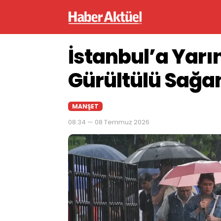
İstanbul’a Yarı
Gürültülü Sağa
MANŞET
08:34 — 08 Temmuz 2026