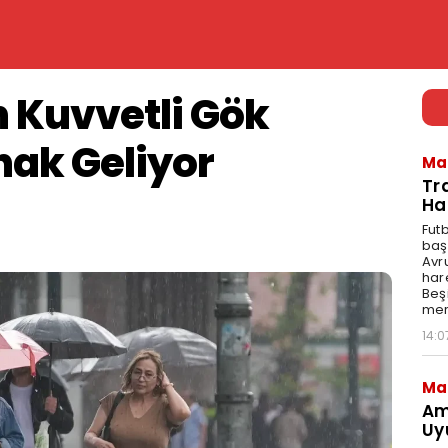
n Kuvvetli Gök
nak Geliyor
Ma
Tr
Ha
Fut
baş
Avr
har
Beş
mer
14:0
Ma
Am
Uy