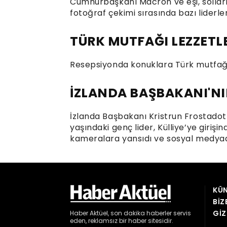
KÜN
BIZ
GIZ
Haber
Aktüel,
son dakika haberler
servis
eden, reklamsız bir haber sitesidir.