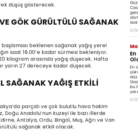
Güz
rek düşüş gösterecek.
Cad
gele
dört
 VE GÖK GÜRÜLTÜLÜ SAĞANAK
dok
01:5
yla başlaması beklenen sağanak yağış yerel
Ma
ğın saat 18.00’e kadar sürmesi bekleniyor.
En
 20 kilogram arasında yağış düşecek. Hafta
Ol
ar yarın 27 dereceye kadar düşecek.
En d
yüks
düz
L SAĞANAK YAĞIŞ ETKİLİ
Gaz
bu 
yar
01:3
rakya’da parçalı ve çok bulutlu hava hakim
 Doğu Anadolu’nun kuzeyi ile bazı illerde
Edirne, Antalya, Ordu, Bingöl, Muş, Ağrı ve Van
ültülü sağanak etkili olacak.