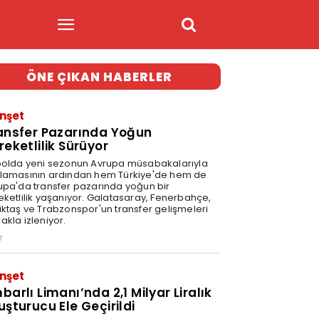
ÖNE ÇIKAN HABERLER
nşet
ansfer Pazarında Yoğun
reketlilik Sürüyor
bolda yeni sezonun Avrupa müsabakalarıyla
lamasının ardından hem Türkiye'de hem de
upa'da transfer pazarında yoğun bir
eketlilik yaşanıyor. Galatasaray, Fenerbahçe,
iktaş ve Trabzonspor'un transfer gelişmeleri
akla izleniyor.
7
nşet
barlı Limanı’nda 2,1 Milyar Liralık
uşturucu Ele Geçirildi