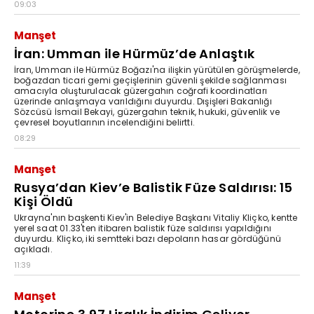
09:03
Manşet
İran: Umman ile Hürmüz’de Anlaştık
İran, Umman ile Hürmüz Boğazı'na ilişkin yürütülen görüşmelerde,
boğazdan ticari gemi geçişlerinin güvenli şekilde sağlanması
amacıyla oluşturulacak güzergahın coğrafi koordinatları
üzerinde anlaşmaya varıldığını duyurdu. Dışişleri Bakanlığı
Sözcüsü İsmail Bekayi, güzergahın teknik, hukuki, güvenlik ve
çevresel boyutlarının incelendiğini belirtti.
08:29
Manşet
Rusya’dan Kiev’e Balistik Füze Saldırısı: 15
Kişi Öldü
Ukrayna'nın başkenti Kiev'in Belediye Başkanı Vitaliy Kliçko, kentte
yerel saat 01.33'ten itibaren balistik füze saldırısı yapıldığını
duyurdu. Kliçko, iki semtteki bazı depoların hasar gördüğünü
açıkladı.
11:39
Manşet