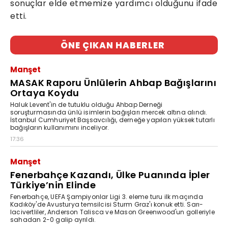
sonuçlar elde etmemize yardımcı olduğunu ifade
etti.
ÖNE ÇIKAN HABERLER
Manşet
MASAK Raporu Ünlülerin Ahbap Bağışlarını
Ortaya Koydu
Haluk Levent'in de tutuklu olduğu Ahbap Derneği
soruşturmasında ünlü isimlerin bağışları mercek altına alındı.
İstanbul Cumhuriyet Başsavcılığı, derneğe yapılan yüksek tutarlı
bağışların kullanımını inceliyor.
17:36
Manşet
Fenerbahçe Kazandı, Ülke Puanında İpler
Türkiye’nin Elinde
Fenerbahçe, UEFA Şampiyonlar Ligi 3. eleme turu ilk maçında
Kadıköy'de Avusturya temsilcisi Sturm Graz'ı konuk etti. Sarı-
lacivertliler, Anderson Talisca ve Mason Greenwood'un golleriyle
sahadan 2-0 galip ayrıldı.