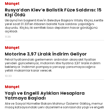
Manşet
Rusya’dan Kiev’e Balistik Füze Saldırısı: 15
Kişi Öldü
Ukrayna'nın başkenti Kiev'in Belediye Başkanı Vitaliy Kliçko, kentte
yerel saat 01.33'ten itibaren balistik füze saldırısı yapıldığını
duyurdu. Kliçko, iki semtteki bazı depoların hasar gördüğünü
açıkladı.
11:39
Manşet
Motorine 3,97 Liralık İndirim Geliyor
Petrol fiyatlarındaki gerilemenin ardından akaryakıt fiyatları
yeniden güncelleniyor, motorinin litre fiyatına 3,97 liralık indirim
bekleniyor. İndirimin pompaya yansıyıp yansımayacağına
yetkili makamlar karar verecek.
10:33
Manşet
Yaşlı ve Engelli Aylıkları Hesaplara
Yatmaya Başladı
Aile ve Sosyal Hizmetler Bakanı Mahinur Özdemir Göktaş, memur
maaş katsayısındaki yeni düzenleme sonrasında yaşlı ve engelli