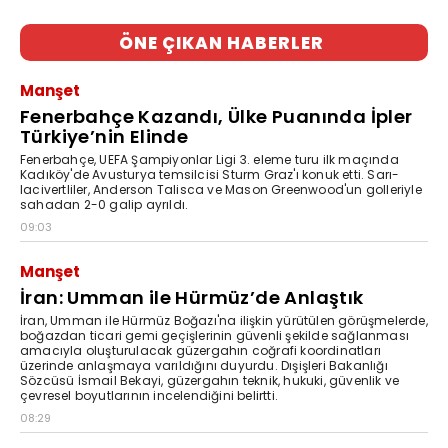
ÖNE ÇIKAN HABERLER
Manşet
Fenerbahçe Kazandı, Ülke Puanında İpler
Türkiye’nin Elinde
Fenerbahçe, UEFA Şampiyonlar Ligi 3. eleme turu ilk maçında
Kadıköy'de Avusturya temsilcisi Sturm Graz'ı konuk etti. Sarı-
lacivertliler, Anderson Talisca ve Mason Greenwood'un golleriyle
sahadan 2-0 galip ayrıldı.
09:03
Manşet
İran: Umman ile Hürmüz’de Anlaştık
İran, Umman ile Hürmüz Boğazı'na ilişkin yürütülen görüşmelerde,
boğazdan ticari gemi geçişlerinin güvenli şekilde sağlanması
amacıyla oluşturulacak güzergahın coğrafi koordinatları
üzerinde anlaşmaya varıldığını duyurdu. Dışişleri Bakanlığı
Sözcüsü İsmail Bekayi, güzergahın teknik, hukuki, güvenlik ve
çevresel boyutlarının incelendiğini belirtti.
08:29