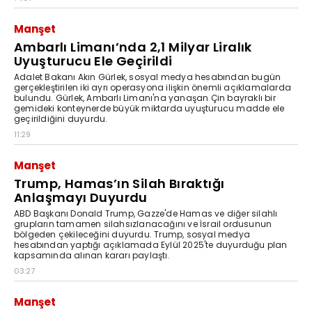
Manşet
Ambarlı Limanı’nda 2,1 Milyar Liralık
Uyuşturucu Ele Geçirildi
Adalet Bakanı Akın Gürlek, sosyal medya hesabından bugün
gerçekleştirilen iki ayrı operasyona ilişkin önemli açıklamalarda
bulundu. Gürlek, Ambarlı Limanı'na yanaşan Çin bayraklı bir
gemideki konteynerde büyük miktarda uyuşturucu madde ele
geçirildiğini duyurdu.
11:29
Manşet
Trump, Hamas’ın Silah Bıraktığı
Anlaşmayı Duyurdu
ABD Başkanı Donald Trump, Gazze'de Hamas ve diğer silahlı
grupların tamamen silahsızlanacağını ve İsrail ordusunun
bölgeden çekileceğini duyurdu. Trump, sosyal medya
hesabından yaptığı açıklamada Eylül 2025'te duyurduğu plan
kapsamında alınan kararı paylaştı.
03:27
Manşet