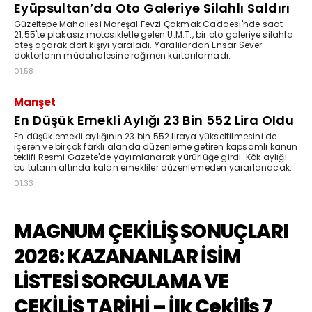
Eyüpsultan’da Oto Galeriye Silahlı Saldırı
Güzeltepe Mahallesi Mareşal Fevzi Çakmak Caddesi'nde saat
21.55'te plakasız motosikletle gelen U.M.T., bir oto galeriye silahla
ateş açarak dört kişiyi yaraladı. Yaralılardan Ensar Sever
doktorların müdahalesine rağmen kurtarılamadı.
01:58
Manşet
En Düşük Emekli Aylığı 23 Bin 552 Lira Oldu
En düşük emekli aylığının 23 bin 552 liraya yükseltilmesini de
içeren ve birçok farklı alanda düzenleme getiren kapsamlı kanun
teklifi Resmi Gazete'de yayımlanarak yürürlüğe girdi. Kök aylığı
bu tutarın altında kalan emekliler düzenlemeden yararlanacak.
01:33