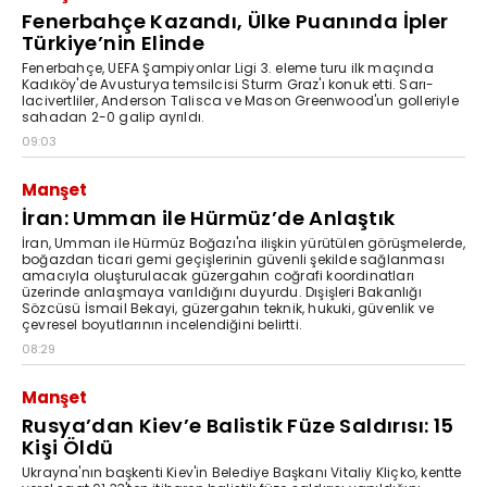
Fenerbahçe Kazandı, Ülke Puanında İpler
Türkiye’nin Elinde
Fenerbahçe, UEFA Şampiyonlar Ligi 3. eleme turu ilk maçında
Kadıköy'de Avusturya temsilcisi Sturm Graz'ı konuk etti. Sarı-
lacivertliler, Anderson Talisca ve Mason Greenwood'un golleriyle
sahadan 2-0 galip ayrıldı.
09:03
Manşet
İran: Umman ile Hürmüz’de Anlaştık
İran, Umman ile Hürmüz Boğazı'na ilişkin yürütülen görüşmelerde,
boğazdan ticari gemi geçişlerinin güvenli şekilde sağlanması
amacıyla oluşturulacak güzergahın coğrafi koordinatları
üzerinde anlaşmaya varıldığını duyurdu. Dışişleri Bakanlığı
Sözcüsü İsmail Bekayi, güzergahın teknik, hukuki, güvenlik ve
çevresel boyutlarının incelendiğini belirtti.
08:29
Manşet
Rusya’dan Kiev’e Balistik Füze Saldırısı: 15
Kişi Öldü
Ukrayna'nın başkenti Kiev'in Belediye Başkanı Vitaliy Kliçko, kentte