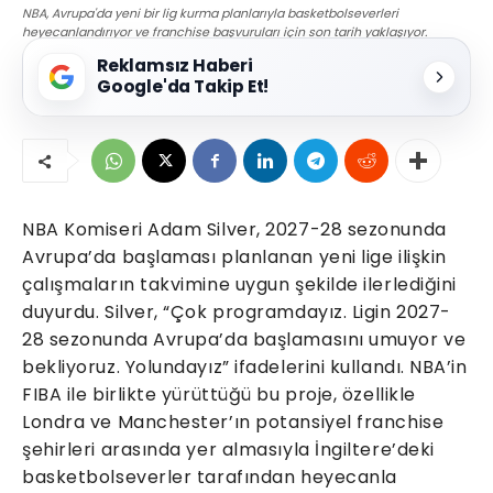
NBA, Avrupa'da yeni bir lig kurma planlarıyla basketbolseverleri
heyecanlandırıyor ve franchise başvuruları için son tarih yaklaşıyor.
Reklamsız Haberi
Google'da Takip Et!
NBA Komiseri Adam Silver, 2027-28 sezonunda
Avrupa’da başlaması planlanan yeni lige ilişkin
çalışmaların takvimine uygun şekilde ilerlediğini
duyurdu. Silver, “Çok programdayız. Ligin 2027-
28 sezonunda Avrupa’da başlamasını umuyor ve
bekliyoruz. Yolundayız” ifadelerini kullandı. NBA’in
FIBA ile birlikte yürüttüğü bu proje, özellikle
Londra ve Manchester’ın potansiyel franchise
şehirleri arasında yer almasıyla İngiltere’deki
basketbolseverler tarafından heyecanla