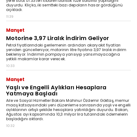
yerel saat 01.33'ten itibaren balistik füze saldırısı yapıldığını
duyurdu. Kliçko, iki semtteki bazı depoların hasar gördüğünü
açıkladı.
11:39
Manşet
Motorine 3,97 Liralık İndirim Geliyor
Petrol fiyatlarındaki gerilemenin ardından akaryakıt fiyatları
yeniden güncelleniyor, motorinin litre fiyatına 3,97 liralık indirim
bekleniyor. İndirimin pompaya yansıyıp yansımayacağına
yetkili makamlar karar verecek.
10:33
Manşet
Yaşlı ve Engelli Aylıkları Hesaplara
Yatmaya Başladı
Aile ve Sosyal Hizmetler Bakanı Mahinur Özdemir Göktaş, memur
maaş katsayısındaki yeni düzenleme sonrasında yaşlı ve engelli
aylıklarının artışlı şekilde hesaplara yatırıldığını duyurdu. Bakan,
Ağustos ayı kapsamında 10,3 milyar lira tutarındaki ödemelerin
başladığını aktardı.
10:32