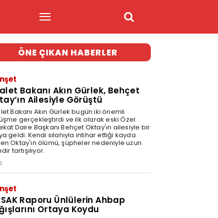
ÖNE ÇIKAN HABERLER
nşet
alet Bakanı Akın Gürlek, Behçet
tay’ın Ailesiyle Görüştü
let Bakanı Akın Gürlek bugün iki önemli
üşme gerçekleştirdi ve ilk olarak eski Özel
ekat Daire Başkanı Behçet Oktay'ın ailesiyle bir
a geldi. Kendi silahıyla intihar ettiği kayda
en Oktay'ın ölümü, şüpheler nedeniyle uzun
dir tartışılıyor.
4
nşet
SAK Raporu Ünlülerin Ahbap
ğışlarını Ortaya Koydu