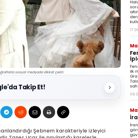
Hal
sor
altı
der
kull
17:3
Ma
Fe
İpl
Fen
ilk
oğraflarla sosyal medyada dikkat çekti.
Graz
Tal
le'da Takip Et!
sah
09:
Ma
İr
İra
gör
anlandırdığı Şebnem karakteriyle izleyici
güv
adir Taner Uçar ile paylaştığı karelerle