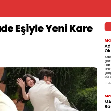
de Eşiyle Yeni Kare
Ma
Ad
Ok
Ada
gör
Har
aray
geç
süre
18:4
Ma
MA
Ba