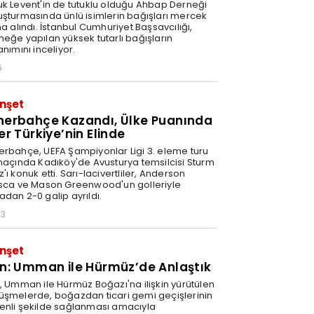
uk Levent'in de tutuklu olduğu Ahbap Derneği
uşturmasında ünlü isimlerin bağışları mercek
na alındı. İstanbul Cumhuriyet Başsavcılığı,
neğe yapılan yüksek tutarlı bağışların
anımını inceliyor.
6
nşet
nerbahçe Kazandı, Ülke Puanında
er Türkiye’nin Elinde
erbahçe, UEFA Şampiyonlar Ligi 3. eleme turu
 maçında Kadıköy'de Avusturya temsilcisi Sturm
'ı konuk etti. Sarı-lacivertliler, Anderson
isca ve Mason Greenwood'un golleriyle
adan 2-0 galip ayrıldı.
03
nşet
an: Umman ile Hürmüz’de Anlaştık
n, Umman ile Hürmüz Boğazı'na ilişkin yürütülen
üşmelerde, boğazdan ticari gemi geçişlerinin
enli şekilde sağlanması amacıyla