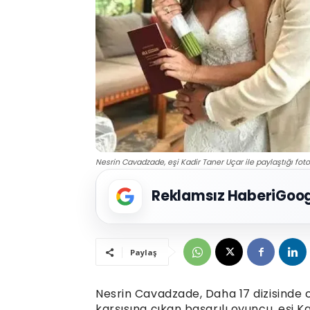
Nesrin Cavadzade, eşi Kadir Taner Uçar ile paylaştığı fot
Reklamsız Haberi
Goog
Paylaş
Nesrin Cavadzade, Daha 17 dizisinde c
karşısına çıkan başarılı oyuncu, eşi K