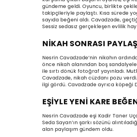
gündeme geldi. Oyuncu, birlikte çeki
takipçileriyle paylaştı. Kısa sürede 
sayıda beğeni aldı. Cavadzade, geçti
Sessiz sedasız gerçekleşen evlilik hayr
NİKAH SONRASI PAYLAŞ
Nesrin Cavadzade’nin nikahın ardında
önce nikah alanından boş sandalyeleri
ile sırtı dönük fotoğraf yayınladı. M
Cavadzade, nikah cüzdanı pozu verdi.
ilgi gördü. Cavadzade ayrıca köpeği Do
EŞİYLE YENİ KARE BEĞE
Nesrin Cavadzade eşi Kadir Taner Uçar
Seda Sayan’ın şarkı sözünü alıntıladı
alan paylaşım gündem oldu.