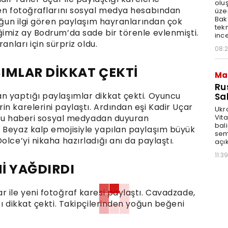
olu
len fotoğraflarını sosyal medya hesabından
üze
Bak
yoğun ilgi gören paylaşım hayranlarından çok
tekn
ğimiz ay Bodrum’da sade bir törenle evlenmişti.
ince
anları için sürpriz oldu.
08:
IMLAR DİKKAT ÇEKTİ
Ma
Ru
n yaptığı paylaşımlar dikkat çekti. Oyuncu
Sal
n karelerini paylaştı. Ardından eşi Kadir Uçar
Ukr
Vita
utlu haberi sosyal medyadan duyuran
bali
 Beyaz kalp emojisiyle yapılan paylaşım büyük
sem
lce’yi nikaha hazırladığı anı da paylaştı.
açık
11:39
Nİ YAĞDIRDI
 ile yeni fotoğraf karesi paylaştı. Cavadzade,
ğı dikkat çekti. Takipçilerinden yoğun beğeni