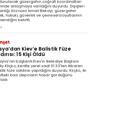
şturulacak güzergahın coğrafi koordinatları
rinde anlaşmaya varıldığını duyurdu. Dışişleri
anlığı Sözcüsü İsmail Bekayi, güzergahın
ik, hukuki, güvenlik ve çevresel boyutlarının
lendiğini belirtti.
29
nşet
sya’dan Kiev’e Balistik Füze
dırısı: 15 Kişi Öldü
ayna'nın başkenti Kiev'in Belediye Başkanı
liy Kliçko, kentte yerel saat 01.33'ten itibaren
stik füze saldırısı yapıldığını duyurdu. Kliçko, iki
tteki bazı depoların hasar gördüğünü
ladı.