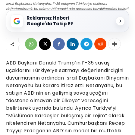
İsrail Başbakanı Netanyahu, F-35 satışının Türkiye'ye etkilerini
değerlendirerek, bu adımın bölgedeki güç dengesini bozabileceğini belirtti.
Reklamsız Haberi
Google'da Takip Et!
ABD Başkanı Donald Trump’ın F-35 savaş
uçaklarını Türkiye’ye satmayı değerlendirdiğini
duyurmasının ardından İsrail Başbakanı Binyamin
Netanyahu bu karara itiraz etti. Netanyahu, bu
satışın ABD’nin en gelişmiş savaş uçağını
“dostane olmayan bir ülkeye” vereceğini
belirterek uyarıda bulundu. Ayrıca Türkiye’yi
“Müslüman Kardeşler bulaşmış bir rejim” olarak
nitelendiren Netanyahu, Cumhurbaşkanı Recep
Tayyip Erdoğan’ın ABD’nin model bir müttefiki