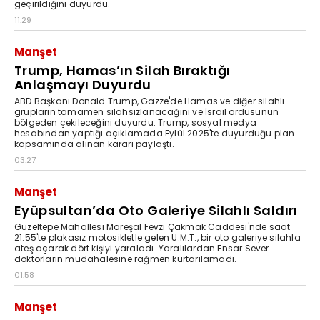
geçirildiğini duyurdu.
11:29
Manşet
Trump, Hamas’ın Silah Bıraktığı
Anlaşmayı Duyurdu
ABD Başkanı Donald Trump, Gazze'de Hamas ve diğer silahlı
grupların tamamen silahsızlanacağını ve İsrail ordusunun
bölgeden çekileceğini duyurdu. Trump, sosyal medya
hesabından yaptığı açıklamada Eylül 2025'te duyurduğu plan
kapsamında alınan kararı paylaştı.
03:27
Manşet
Eyüpsultan’da Oto Galeriye Silahlı Saldırı
Güzeltepe Mahallesi Mareşal Fevzi Çakmak Caddesi'nde saat
21.55'te plakasız motosikletle gelen U.M.T., bir oto galeriye silahla
ateş açarak dört kişiyi yaraladı. Yaralılardan Ensar Sever
doktorların müdahalesine rağmen kurtarılamadı.
01:58
Manşet