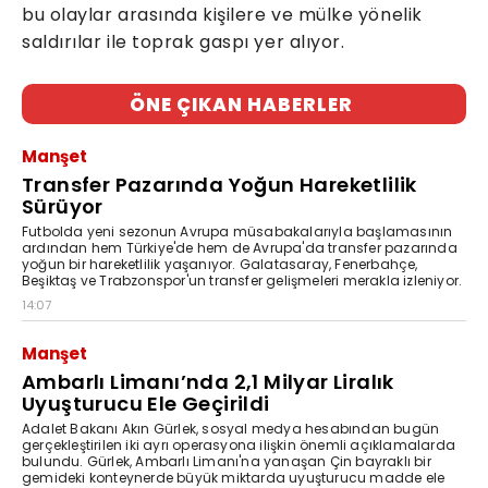
bu olaylar arasında kişilere ve mülke yönelik
saldırılar ile toprak gaspı yer alıyor.
ÖNE ÇIKAN HABERLER
Manşet
Transfer Pazarında Yoğun Hareketlilik
Sürüyor
Futbolda yeni sezonun Avrupa müsabakalarıyla başlamasının
ardından hem Türkiye'de hem de Avrupa'da transfer pazarında
yoğun bir hareketlilik yaşanıyor. Galatasaray, Fenerbahçe,
Beşiktaş ve Trabzonspor'un transfer gelişmeleri merakla izleniyor.
14:07
Manşet
Ambarlı Limanı’nda 2,1 Milyar Liralık
Uyuşturucu Ele Geçirildi
Adalet Bakanı Akın Gürlek, sosyal medya hesabından bugün
gerçekleştirilen iki ayrı operasyona ilişkin önemli açıklamalarda
bulundu. Gürlek, Ambarlı Limanı'na yanaşan Çin bayraklı bir
gemideki konteynerde büyük miktarda uyuşturucu madde ele