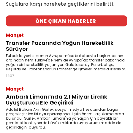
Suçlulara karşı harekete geçtiklerini belirtti.
ÖNE ÇIKAN HABERLER
Manşet
Transfer Pazarında Yoğun Hareketlilik
Sürüyor
Futbolda yeni sezonun Avrupa müsabakalarıyla başlamasının
ardından hem Türkiye'de hem de Avrupa'da transfer pazarında
yoğun bir hareketlilik yaşanıyor. Galatasaray, Fenerbahçe,
Beşiktaş ve Trabzonspor'un transfer gelişmeleri merakla izleniyor.
14:07
Manşet
Ambarlı Limanı’nda 2,1 Milyar Liralık
Uyuşturucu Ele Geçirildi
Adalet Bakanı Akın Gürlek, sosyal medya hesabından bugün
gerçekleştirilen iki ayrı operasyona ilişkin önemli açıklamalarda
bulundu. Gürlek, Ambarlı Limanı'na yanaşan Çin bayraklı bir
gemideki konteynerde büyük miktarda uyuşturucu madde ele
geçirildiğini duyurdu.