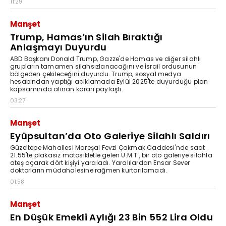
11:29
Manşet
Trump, Hamas’ın Silah Bıraktığı
Anlaşmayı Duyurdu
ABD Başkanı Donald Trump, Gazze'de Hamas ve diğer silahlı
grupların tamamen silahsızlanacağını ve İsrail ordusunun
bölgeden çekileceğini duyurdu. Trump, sosyal medya
hesabından yaptığı açıklamada Eylül 2025'te duyurduğu plan
kapsamında alınan kararı paylaştı.
03:27
Manşet
Eyüpsultan’da Oto Galeriye Silahlı Saldırı
Güzeltepe Mahallesi Mareşal Fevzi Çakmak Caddesi'nde saat
21.55'te plakasız motosikletle gelen U.M.T., bir oto galeriye silahla
ateş açarak dört kişiyi yaraladı. Yaralılardan Ensar Sever
doktorların müdahalesine rağmen kurtarılamadı.
01:58
Manşet
En Düşük Emekli Aylığı 23 Bin 552 Lira Oldu