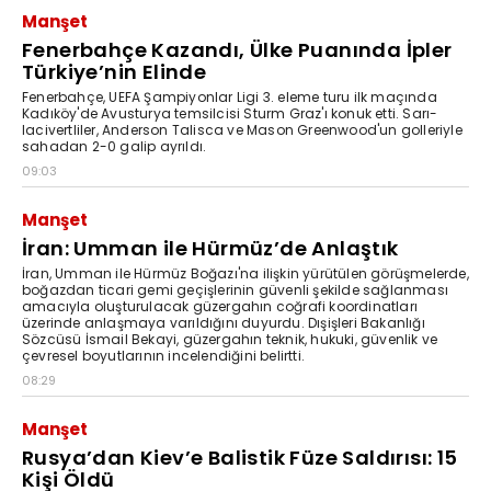
Manşet
Fenerbahçe Kazandı, Ülke Puanında İpler
Türkiye’nin Elinde
Fenerbahçe, UEFA Şampiyonlar Ligi 3. eleme turu ilk maçında
Kadıköy'de Avusturya temsilcisi Sturm Graz'ı konuk etti. Sarı-
lacivertliler, Anderson Talisca ve Mason Greenwood'un golleriyle
sahadan 2-0 galip ayrıldı.
09:03
Manşet
İran: Umman ile Hürmüz’de Anlaştık
İran, Umman ile Hürmüz Boğazı'na ilişkin yürütülen görüşmelerde,
boğazdan ticari gemi geçişlerinin güvenli şekilde sağlanması
amacıyla oluşturulacak güzergahın coğrafi koordinatları
üzerinde anlaşmaya varıldığını duyurdu. Dışişleri Bakanlığı
Sözcüsü İsmail Bekayi, güzergahın teknik, hukuki, güvenlik ve
çevresel boyutlarının incelendiğini belirtti.
08:29
Manşet
Rusya’dan Kiev’e Balistik Füze Saldırısı: 15
Kişi Öldü