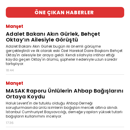
ÖNE ÇIKAN HABERLER
Manşet
Adalet Bakanı Akın Gürlek, Behçet
Oktay’ın Ailesiyle Görüştü
Adalet Bakanı Akın Gürlek bugün iki önemli görüşme
gerçekleştirdi ve ilk olarak eski Özel Harekat Daire Başkanı Behçet
Oktay'ın ailesiyle bir araya geldi. Kendi silahıyla intihar ettiği
kayda geçen Oktay'ın ölümü, şüpheler nedeniyle uzun süredir
tartışılıyor.
18:44
Manşet
MASAK Raporu Ünlülerin Ahbap Bağışlarını
Ortaya Koydu
Haluk Levent'in de tutuklu olduğu Ahbap Derneği
soruşturmasında ünlü isimlerin bağışları mercek altına alındı.
İstanbul Cumhuriyet Başsavcılığı, derneğe yapılan yüksek tutarlı
bağışların kullanımını inceliyor.
17:36