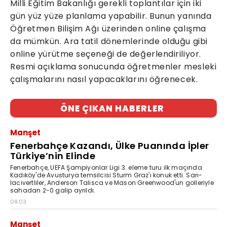
Milli Eğitim Bakanlığı gerekli toplantılar için iki
gün yüz yüze planlama yapabilir. Bunun yanında
Öğretmen Bilişim Ağı üzerinden online çalışma
da mümkün. Ara tatil dönemlerinde olduğu gibi
online yürütme seçeneği de değerlendiriliyor.
Resmi açıklama sonucunda öğretmenler mesleki
çalışmalarını nasıl yapacaklarını öğrenecek.
ÖNE ÇIKAN HABERLER
Manşet
Fenerbahçe Kazandı, Ülke Puanında İpler
Türkiye’nin Elinde
Fenerbahçe, UEFA Şampiyonlar Ligi 3. eleme turu ilk maçında
Kadıköy'de Avusturya temsilcisi Sturm Graz'ı konuk etti. Sarı-
lacivertliler, Anderson Talisca ve Mason Greenwood'un golleriyle
sahadan 2-0 galip ayrıldı.
09:03
Manşet