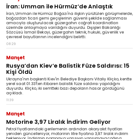
İran: Umman ile Hürmüz’de Anlaştık
İran, Umman ile Hürmüz Boğazı'na ilişkin yürütülen görüşmelerde,
boğazdan ticari gemi geçişlerinin güvenli şekilde sağlanması
amacıyla oluşturulacak güzergahın coğrafi koordinatları
üzerinde anlaşmaya varıldığını duyurdu. Dışişleri Bakanlığı
Sözcüsü İsmail Bekayi, güzergahın teknik, hukuki, güvenlik ve
çevresel boyutlarının incelendiğini belirtti.
08:29
Manşet
Rusya’dan Kiev’e Balistik Füze Saldırısı: 15
Kişi Öldü
Ukrayna'nın başkenti Kiev'in Belediye Başkanı Vitaliy Kliçko, kentte
yerel saat 01.33'ten itibaren balistik füze saldırısı yapıldığını
duyurdu. Kliçko, iki semtteki bazı depoların hasar gördüğünü
açıkladı.
11:39
Manşet
Motorine 3,97 Liralık İndirim Geliyor
Petrol fiyatlarındaki gerilemenin ardından akaryakıt fiyatları
yeniden güncelleniyor, motorinin litre fiyatına 3,97 liralık indirim
bekleniyor. İndirimin pompaya yansıyıp yansımayacağına