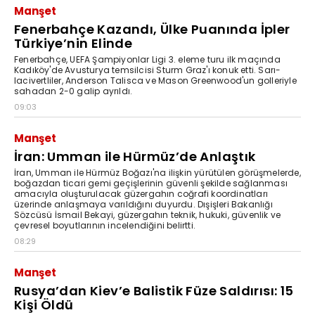
Manşet
Fenerbahçe Kazandı, Ülke Puanında İpler
Türkiye’nin Elinde
Fenerbahçe, UEFA Şampiyonlar Ligi 3. eleme turu ilk maçında
Kadıköy'de Avusturya temsilcisi Sturm Graz'ı konuk etti. Sarı-
lacivertliler, Anderson Talisca ve Mason Greenwood'un golleriyle
sahadan 2-0 galip ayrıldı.
09:03
Manşet
İran: Umman ile Hürmüz’de Anlaştık
İran, Umman ile Hürmüz Boğazı'na ilişkin yürütülen görüşmelerde,
boğazdan ticari gemi geçişlerinin güvenli şekilde sağlanması
amacıyla oluşturulacak güzergahın coğrafi koordinatları
üzerinde anlaşmaya varıldığını duyurdu. Dışişleri Bakanlığı
Sözcüsü İsmail Bekayi, güzergahın teknik, hukuki, güvenlik ve
çevresel boyutlarının incelendiğini belirtti.
08:29
Manşet
Rusya’dan Kiev’e Balistik Füze Saldırısı: 15
Kişi Öldü