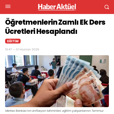
Öğretmenlerin Zamlı Ek Ders
Ücretleri Hesaplandı
EĞITIM
19:47 — 01 Haziran 2026
Merkez Bankası'nın enflasyon tahminleri, eğitim çalışanlarının Temmuz