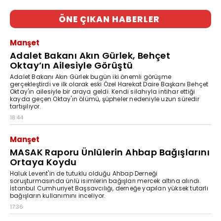
ÖNE ÇIKAN HABERLER
Manşet
Adalet Bakanı Akın Gürlek, Behçet
Oktay’ın Ailesiyle Görüştü
Adalet Bakanı Akın Gürlek bugün iki önemli görüşme
gerçekleştirdi ve ilk olarak eski Özel Harekat Daire Başkanı Behçet
Oktay'ın ailesiyle bir araya geldi. Kendi silahıyla intihar ettiği
kayda geçen Oktay'ın ölümü, şüpheler nedeniyle uzun süredir
tartışılıyor.
18:44
Manşet
MASAK Raporu Ünlülerin Ahbap Bağışlarını
Ortaya Koydu
Haluk Levent'in de tutuklu olduğu Ahbap Derneği
soruşturmasında ünlü isimlerin bağışları mercek altına alındı.
İstanbul Cumhuriyet Başsavcılığı, derneğe yapılan yüksek tutarlı
bağışların kullanımını inceliyor.
17:36