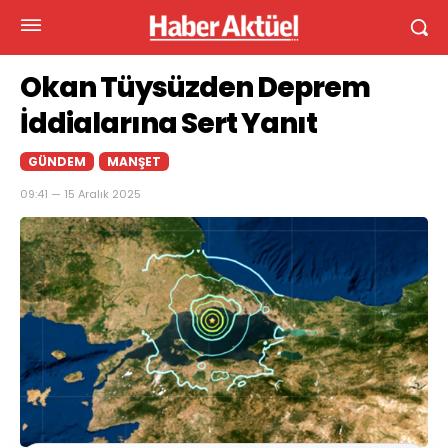
Okan Tüysüzden Deprem
İddialarına Sert Yanıt
GÜNDEM
MANŞET
09:41 — 15 Aralık 2025