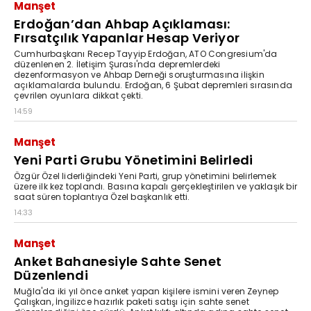
Manşet
Erdoğan’dan Ahbap Açıklaması:
Fırsatçılık Yapanlar Hesap Veriyor
Cumhurbaşkanı Recep Tayyip Erdoğan, ATO Congresium'da
düzenlenen 2. İletişim Şurası'nda depremlerdeki
dezenformasyon ve Ahbap Derneği soruşturmasına ilişkin
açıklamalarda bulundu. Erdoğan, 6 Şubat depremleri sırasında
çevrilen oyunlara dikkat çekti.
14:59
Manşet
Yeni Parti Grubu Yönetimini Belirledi
Özgür Özel liderliğindeki Yeni Parti, grup yönetimini belirlemek
üzere ilk kez toplandı. Basına kapalı gerçekleştirilen ve yaklaşık bir
saat süren toplantıya Özel başkanlık etti.
14:33
Manşet
Anket Bahanesiyle Sahte Senet
Düzenlendi
Muğla'da iki yıl önce anket yapan kişilere ismini veren Zeynep
Çalışkan, İngilizce hazırlık paketi satışı için sahte senet