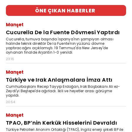
ÖNE ÇIKAN HABERLER
Manşet
Cucurella De la Fuente Dövmesi Yaptırdı
Cucurella, turnuva başında İspanya'nın şampiyon olması
halinde teknik direktör De la Fuente'nin yüzünü dövme
yaptıracağını açıklamıştı. 19 Temmuz'da New Jersey'de
oynanan finalde Arjantin 1-0 yenildi.
23:16
Manşet
Türkiye ve Irak Anlaşmalara İmza Attı
Cumhurbaşkanı Recep Tayyip Erdoğan, Irak Başbakanı Ali ez-
Zeydi'yi Beştepe'de ağırladı. İkili ve heyetler arası görüşme
yapıldı.
20:54
Manşet
TPAO, BP’nin Kerkük Hisselerini Devraldı
Türkiye Petrolleri Anonim Ortaklığı (TPAO), İngiliz enerji şirketi BP ile