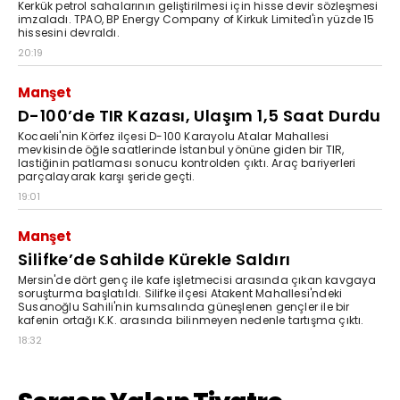
Kerkük petrol sahalarının geliştirilmesi için hisse devir sözleşmesi
imzaladı. TPAO, BP Energy Company of Kirkuk Limited'in yüzde 15
hissesini devraldı.
20:19
Manşet
D-100’de TIR Kazası, Ulaşım 1,5 Saat Durdu
Kocaeli'nin Körfez ilçesi D-100 Karayolu Atalar Mahallesi
mevkisinde öğle saatlerinde İstanbul yönüne giden bir TIR,
lastiğinin patlaması sonucu kontrolden çıktı. Araç bariyerleri
parçalayarak karşı şeride geçti.
19:01
Manşet
Silifke’de Sahilde Kürekle Saldırı
Mersin'de dört genç ile kafe işletmecisi arasında çıkan kavgaya
soruşturma başlatıldı. Silifke ilçesi Atakent Mahallesi'ndeki
Susanoğlu Sahili'nin kumsalında güneşlenen gençler ile bir
kafenin ortağı K.K. arasında bilinmeyen nedenle tartışma çıktı.
18:32