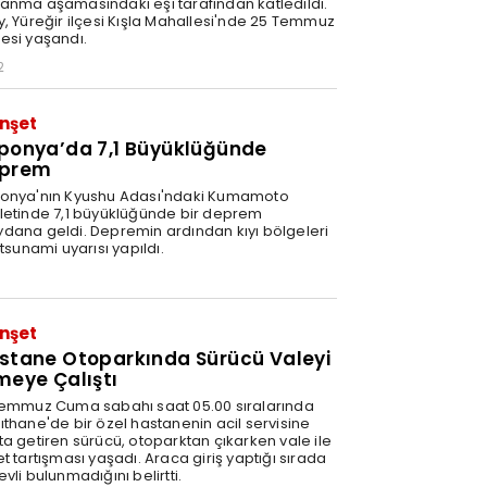
anma aşamasındaki eşi tarafından katledildi.
y, Yüreğir ilçesi Kışla Mahallesi'nde 25 Temmuz
esi yaşandı.
2
nşet
ponya’da 7,1 Büyüklüğünde
prem
onya'nın Kyushu Adası'ndaki Kumamoto
letinde 7,1 büyüklüğünde bir deprem
dana geldi. Depremin ardından kıyı bölgeleri
 tsunami uyarısı yapıldı.
1
nşet
stane Otoparkında Sürücü Valeyi
meye Çalıştı
Temmuz Cuma sabahı saat 05.00 sıralarında
ıthane'de bir özel hastanenin acil servisine
ta getiren sürücü, otoparktan çıkarken vale ile
t tartışması yaşadı. Araca giriş yaptığı sırada
vli bulunmadığını belirtti.