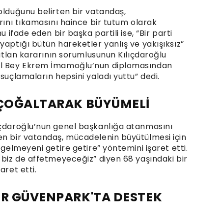
olduğunu belirten bir vatandaş,
arını tıkamasını haince bir tutum olarak
u ifade eden bir başka partili ise, “Bir parti
yaptığı bütün hareketler yanlış ve yakışıksız”
butlan kararının sorumlusunun Kılıçdaroğlu
mal Bey Ekrem İmamoğlu’nun diplomasından
suçlamaların hepsini yaladı yuttu” dedi.
 ÇOĞALTARAK BÜYÜMELİ
ıçdaroğlu’nun genel başkanlığa atanmasını
en bir vatandaş, mücadelenin büyütülmesi için
 gelmeyeni getire getire” yöntemini işaret etti.
 biz de affetmeyeceğiz” diyen 68 yaşındaki bir
aret etti.
ER GÜVENPARK'TA DESTEK