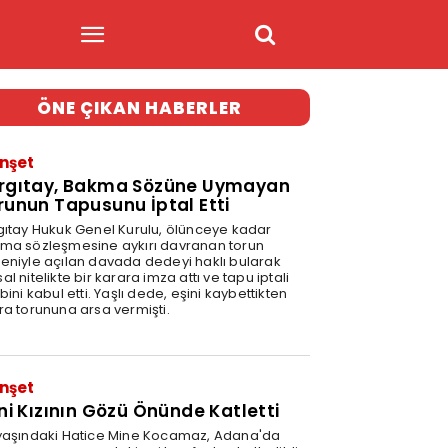
ÖNE ÇIKAN HABERLER
nşet
rgıtay, Bakma Sözüne Uymayan
runun Tapusunu İptal Etti
gıtay Hukuk Genel Kurulu, ölünceye kadar
ma sözleşmesine aykırı davranan torun
eniyle açılan davada dedeyi haklı bularak
l nitelikte bir karara imza attı ve tapu iptali
bini kabul etti. Yaşlı dede, eşini kaybettikten
ra torununa arsa vermişti.
1
nşet
ini Kızının Gözü Önünde Katletti
yaşındaki Hatice Mine Kocamaz, Adana'da