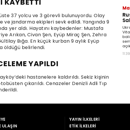
YE
YAYIN İLKELERI
E ULAŞIN
ETIK İLKELERI