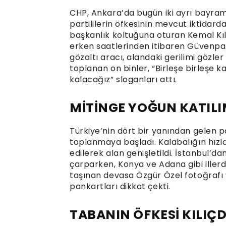
CHP, Ankara’da bugün iki ayrı bayra
partililerin öfkesinin mevcut iktida
başkanlık koltuğuna oturan Kemal Kılı
erken saatlerinden itibaren Güvenpa
gözaltı aracı, alandaki gerilimi gözler
toplanan on binler, “Birleşe birleşe 
kalacağız” sloganları attı.
MİTİNGE YOĞUN KATIL
Türkiye’nin dört bir yanından gelen pa
toplanmaya başladı. Kalabalığın hızl
edilerek alan genişletildi. İstanbul’da
çarparken, Konya ve Adana gibi iller
taşınan devasa Özgür Özel fotoğrafı v
pankartları dikkat çekti.
TABANIN ÖFKESİ KILIÇ