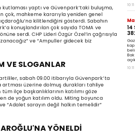
10:11
m kutlaması yaptı ve Güvenpark’taki buluşma,
rdan çok, mahkeme kararıyla yeniden genel
Ma
çdaroğlu’na kilitlendiğini gösterdi. Sabahın
14
rk’a konuşlandırılan çok sayıda TOMA ve
38
 önüne serdi. CHP Lideri Özgür Özel’in çağrısıyla
kazanacağız” ve “Ampuller gidecek biz
Gaz
kap
beli
Bak
açık
IM VE SLOGANLAR
10:11
rtililer, sabah 09.00 itibarıyla Güvenpark’ta
a artması üzerine dolmuş durakları tahliye
n tüm ilçe başkanlıklarının katılımı göze
den de yoğun katılım oldu. Miting boyunca
e “Adalet sarayın değil halkın temelidir”
DAROĞLU'NA YÖNELDİ