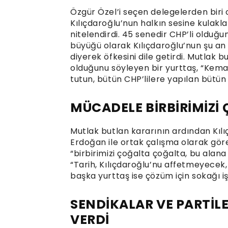
Özgür Özel’i seçen delegelerden biri 
Kılıçdaroğlu’nun halkın sesine kulakl
nitelendirdi. 45 senedir CHP’li olduğun
büyüğü olarak Kılıçdaroğlu’nun şu an 
diyerek öfkesini dile getirdi. Mutlak 
olduğunu söyleyen bir yurttaş, “Ke
tutun, bütün CHP’lilere yapılan bütün 
MÜCADELE BİRBİRİMİZİ
Mutlak butlan kararının ardından Kıl
Erdoğan ile ortak çalışma olarak gör
“birbirimizi çoğalta çoğalta, bu alana
“Tarih, Kılıçdaroğlu’nu affetmeyecek,
başka yurttaş ise çözüm için sokağı iş
SENDİKALAR VE PARTİL
VERDİ