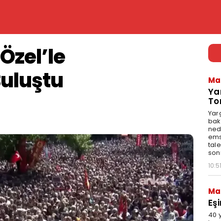
Özel’le
uluştu
Ma
Ya
To
Yar
bak
ned
emsa
tale
son
10:5
Ma
Eş
40 