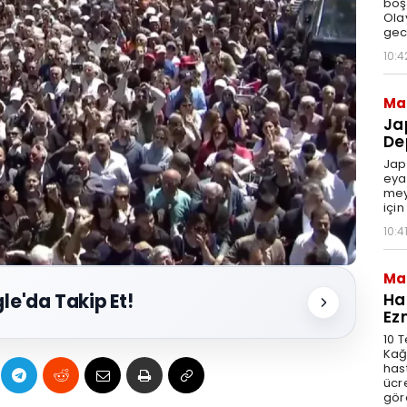
boş
Ola
gec
10:4
Ma
Ja
De
Jap
eya
mey
için
10:4
Ma
Ha
le'da Takip Et!
Ez
10 
Kağ
has
ücre
göre