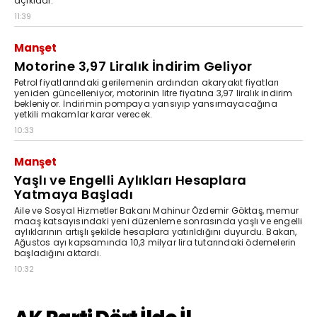
açıkladı.
11:39
Manşet
Motorine 3,97 Liralık İndirim Geliyor
Petrol fiyatlarındaki gerilemenin ardından akaryakıt fiyatları
yeniden güncelleniyor, motorinin litre fiyatına 3,97 liralık indirim
bekleniyor. İndirimin pompaya yansıyıp yansımayacağına
yetkili makamlar karar verecek.
10:33
Manşet
Yaşlı ve Engelli Aylıkları Hesaplara
Yatmaya Başladı
Aile ve Sosyal Hizmetler Bakanı Mahinur Özdemir Göktaş, memur
maaş katsayısındaki yeni düzenleme sonrasında yaşlı ve engelli
aylıklarının artışlı şekilde hesaplara yatırıldığını duyurdu. Bakan,
Ağustos ayı kapsamında 10,3 milyar lira tutarındaki ödemelerin
başladığını aktardı.
10:32