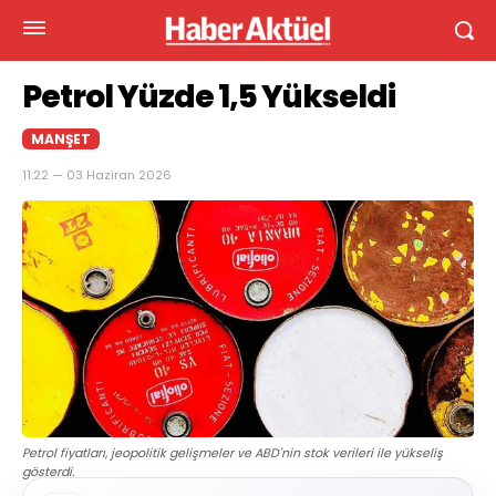
Petrol Yüzde 1,5 Yükseldi
MANŞET
11:22 — 03 Haziran 2026
Petrol fiyatları, jeopolitik gelişmeler ve ABD'nin stok verileri ile yükseliş
gösterdi.