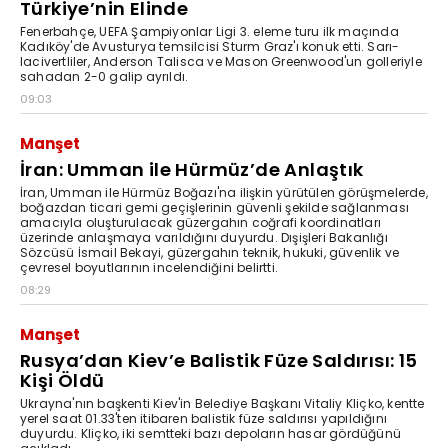
Türkiye’nin Elinde
Fenerbahçe, UEFA Şampiyonlar Ligi 3. eleme turu ilk maçında
Kadıköy'de Avusturya temsilcisi Sturm Graz'ı konuk etti. Sarı-
lacivertliler, Anderson Talisca ve Mason Greenwood'un golleriyle
sahadan 2-0 galip ayrıldı.
09:03
Manşet
İran: Umman ile Hürmüz’de Anlaştık
İran, Umman ile Hürmüz Boğazı'na ilişkin yürütülen görüşmelerde,
boğazdan ticari gemi geçişlerinin güvenli şekilde sağlanması
amacıyla oluşturulacak güzergahın coğrafi koordinatları
üzerinde anlaşmaya varıldığını duyurdu. Dışişleri Bakanlığı
Sözcüsü İsmail Bekayi, güzergahın teknik, hukuki, güvenlik ve
çevresel boyutlarının incelendiğini belirtti.
08:29
Manşet
Rusya’dan Kiev’e Balistik Füze Saldırısı: 15
Kişi Öldü
Ukrayna'nın başkenti Kiev'in Belediye Başkanı Vitaliy Kliçko, kentte
yerel saat 01.33'ten itibaren balistik füze saldırısı yapıldığını
duyurdu. Kliçko, iki semtteki bazı depoların hasar gördüğünü