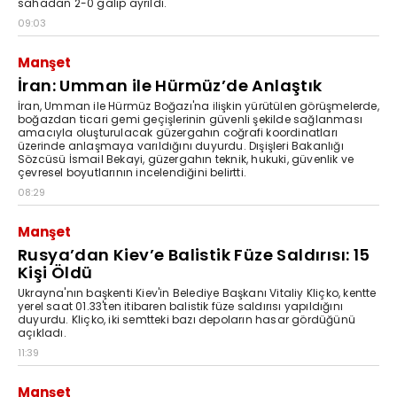
sahadan 2-0 galip ayrıldı.
09:03
Manşet
İran: Umman ile Hürmüz’de Anlaştık
İran, Umman ile Hürmüz Boğazı'na ilişkin yürütülen görüşmelerde,
boğazdan ticari gemi geçişlerinin güvenli şekilde sağlanması
amacıyla oluşturulacak güzergahın coğrafi koordinatları
üzerinde anlaşmaya varıldığını duyurdu. Dışişleri Bakanlığı
Sözcüsü İsmail Bekayi, güzergahın teknik, hukuki, güvenlik ve
çevresel boyutlarının incelendiğini belirtti.
08:29
Manşet
Rusya’dan Kiev’e Balistik Füze Saldırısı: 15
Kişi Öldü
Ukrayna'nın başkenti Kiev'in Belediye Başkanı Vitaliy Kliçko, kentte
yerel saat 01.33'ten itibaren balistik füze saldırısı yapıldığını
duyurdu. Kliçko, iki semtteki bazı depoların hasar gördüğünü
açıkladı.
11:39
Manşet