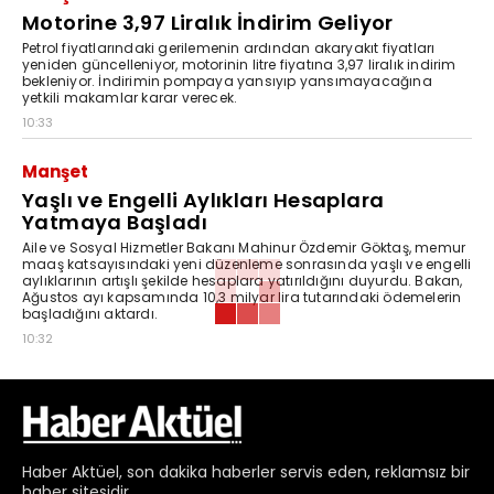
Motorine 3,97 Liralık İndirim Geliyor
Petrol fiyatlarındaki gerilemenin ardından akaryakıt fiyatları
yeniden güncelleniyor, motorinin litre fiyatına 3,97 liralık indirim
bekleniyor. İndirimin pompaya yansıyıp yansımayacağına
yetkili makamlar karar verecek.
10:33
Manşet
Yaşlı ve Engelli Aylıkları Hesaplara
Yatmaya Başladı
Aile ve Sosyal Hizmetler Bakanı Mahinur Özdemir Göktaş, memur
maaş katsayısındaki yeni düzenleme sonrasında yaşlı ve engelli
aylıklarının artışlı şekilde hesaplara yatırıldığını duyurdu. Bakan,
Ağustos ayı kapsamında 10,3 milyar lira tutarındaki ödemelerin
başladığını aktardı.
10:32
Haber
Aktüel,
son dakika haberler
servis eden, reklamsız bir
haber sitesidir.