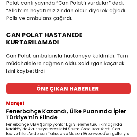
Polat canlı yayında “Can Polat’ı vurdular” dedi.
“Allah’ım hayatımız zindan oldu” diyerek ağladı.
Polis ve ambulans çağırdı.
CAN POLAT HASTANEDE
KURTARILAMADI
Can Polat ambulansla hastaneye kaldırıldı. Tüm
müdahalelere rağmen öldü. Saldırgan kaçarak
izini kaybettirdi.
ÖNE ÇIKAN HABERLER
Manşet
Fenerbahçe Kazandı, Ülke Puanında İpler
Türkiye’nin Elinde
Fenerbahçe, UEFA Şampiyonlar Ligi 3. eleme turu ilk maçında
Kadıköy'de Avusturya temsilcisi Sturm Graz'ı konuk etti. Sarı-
lacivertliler, Anderson Talisca ve Mason Greenwood'un golleriyle