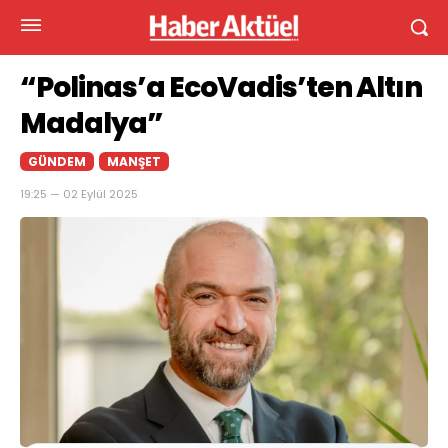
“Polinas’a EcoVadis’ten Altın
Madalya”
GÜNDEM
MANŞET
19:25 — 02 Eylül 2025