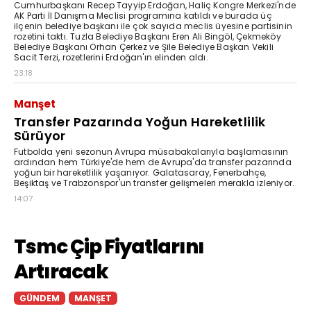
Cumhurbaşkanı Recep Tayyip Erdoğan, Haliç Kongre Merkezi'nde
AK Parti İl Danışma Meclisi programına katıldı ve burada üç
ilçenin belediye başkanı ile çok sayıda meclis üyesine partisinin
rozetini taktı. Tuzla Belediye Başkanı Eren Ali Bingöl, Çekmeköy
Belediye Başkanı Orhan Çerkez ve Şile Belediye Başkan Vekili
Sacit Terzi, rozetlerini Erdoğan'ın elinden aldı.
23:18
Manşet
Transfer Pazarında Yoğun Hareketlilik
Sürüyor
Futbolda yeni sezonun Avrupa müsabakalarıyla başlamasının
ardından hem Türkiye'de hem de Avrupa'da transfer pazarında
yoğun bir hareketlilik yaşanıyor. Galatasaray, Fenerbahçe,
Beşiktaş ve Trabzonspor'un transfer gelişmeleri merakla izleniyor.
14:07