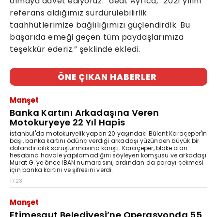
olmaya davet ediyoruz.” dedi. Ayrıca, “2021 yılını
referans aldığımız sürdürülebilirlik
taahhütlerimize bağlılığımızı güçlendirdik. Bu
başarıda emeği geçen tüm paydaşlarımıza
teşekkür ederiz.” şeklinde ekledi.
ÖNE ÇIKAN HABERLER
Manşet
Banka Kartını Arkadaşına Veren
Motokuryeye 22 Yıl Hapis
İstanbul'da motokuryelik yapan 20 yaşındaki Bülent Karaçeper'in
başı, banka kartını ödünç verdiği arkadaşı yüzünden büyük bir
dolandırıcılık soruşturmasına karıştı. Karaçeper, bloke olan
hesabına havale yapılamadığını söyleyen komşusu ve arkadaşı
Murat G.'ye önce IBAN numarasını, ardından da parayı çekmesi
için banka kartını ve şifresini verdi.
17:23
Manşet
Etimesgut Belediyesi’ne Operasyonda 55