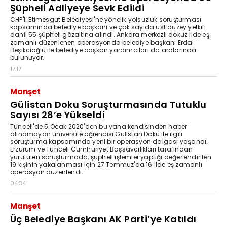
Şüpheli Adliyeye Sevk Edildi
CHP'li Etimesgut Belediyesi'ne yönelik yolsuzluk soruşturması
kapsamında belediye başkanı ve çok sayıda üst düzey yetkili
dahil 55 şüpheli gözaltına alındı. Ankara merkezli dokuz ilde eş
zamanlı düzenlenen operasyonda belediye başkanı Erdal
Beşikcioğlu ile belediye başkan yardımcıları da aralarında
bulunuyor.
17:17
Manşet
Gülistan Doku Soruşturmasında Tutuklu
Sayısı 28’e Yükseldi
Tunceli'de 5 Ocak 2020'den bu yana kendisinden haber
alınamayan üniversite öğrencisi Gülistan Doku ile ilgili
soruşturma kapsamında yeni bir operasyon dalgası yaşandı.
Erzurum ve Tunceli Cumhuriyet Başsavcılıkları tarafından
yürütülen soruşturmada, şüpheli işlemler yaptığı değerlendirilen
19 kişinin yakalanması için 27 Temmuz'da 16 ilde eş zamanlı
operasyon düzenlendi.
04:34
Manşet
Üç Belediye Başkanı AK Parti’ye Katıldı