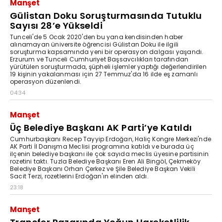
Manşet
Gülistan Doku Soruşturmasında Tutuklu
Sayısı 28’e Yükseldi
Tunceli'de 5 Ocak 2020'den bu yana kendisinden haber
alınamayan üniversite öğrencisi Gülistan Doku ile ilgili
soruşturma kapsamında yeni bir operasyon dalgası yaşandı.
Erzurum ve Tunceli Cumhuriyet Başsavcılıkları tarafından
yürütülen soruşturmada, şüpheli işlemler yaptığı değerlendirilen
19 kişinin yakalanması için 27 Temmuz'da 16 ilde eş zamanlı
operasyon düzenlendi.
04:34
Manşet
Üç Belediye Başkanı AK Parti’ye Katıldı
Cumhurbaşkanı Recep Tayyip Erdoğan, Haliç Kongre Merkezi'nde
AK Parti İl Danışma Meclisi programına katıldı ve burada üç
ilçenin belediye başkanı ile çok sayıda meclis üyesine partisinin
rozetini taktı. Tuzla Belediye Başkanı Eren Ali Bingöl, Çekmeköy
Belediye Başkanı Orhan Çerkez ve Şile Belediye Başkan Vekili
Sacit Terzi, rozetlerini Erdoğan'ın elinden aldı.
23:18
Manşet