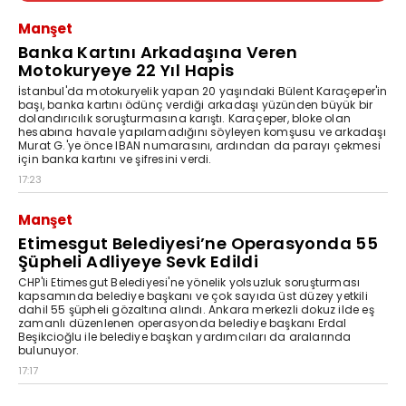
Manşet
Banka Kartını Arkadaşına Veren
Motokuryeye 22 Yıl Hapis
İstanbul'da motokuryelik yapan 20 yaşındaki Bülent Karaçeper'in
başı, banka kartını ödünç verdiği arkadaşı yüzünden büyük bir
dolandırıcılık soruşturmasına karıştı. Karaçeper, bloke olan
hesabına havale yapılamadığını söyleyen komşusu ve arkadaşı
Murat G.'ye önce IBAN numarasını, ardından da parayı çekmesi
için banka kartını ve şifresini verdi.
17:23
Manşet
Etimesgut Belediyesi’ne Operasyonda 55
Şüpheli Adliyeye Sevk Edildi
CHP'li Etimesgut Belediyesi'ne yönelik yolsuzluk soruşturması
kapsamında belediye başkanı ve çok sayıda üst düzey yetkili
dahil 55 şüpheli gözaltına alındı. Ankara merkezli dokuz ilde eş
zamanlı düzenlenen operasyonda belediye başkanı Erdal
Beşikcioğlu ile belediye başkan yardımcıları da aralarında
bulunuyor.
17:17