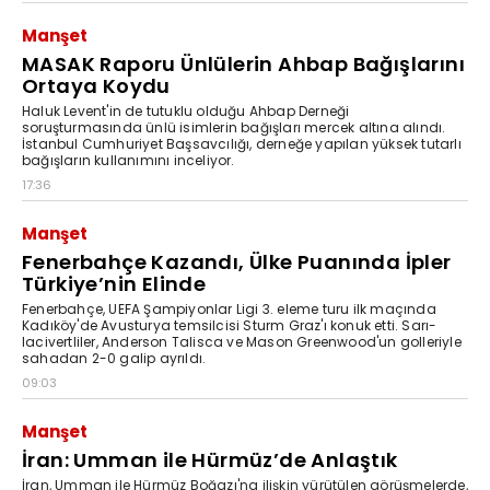
Manşet
MASAK Raporu Ünlülerin Ahbap Bağışlarını
Ortaya Koydu
Haluk Levent'in de tutuklu olduğu Ahbap Derneği
soruşturmasında ünlü isimlerin bağışları mercek altına alındı.
İstanbul Cumhuriyet Başsavcılığı, derneğe yapılan yüksek tutarlı
bağışların kullanımını inceliyor.
17:36
Manşet
Fenerbahçe Kazandı, Ülke Puanında İpler
Türkiye’nin Elinde
Fenerbahçe, UEFA Şampiyonlar Ligi 3. eleme turu ilk maçında
Kadıköy'de Avusturya temsilcisi Sturm Graz'ı konuk etti. Sarı-
lacivertliler, Anderson Talisca ve Mason Greenwood'un golleriyle
sahadan 2-0 galip ayrıldı.
09:03
Manşet
İran: Umman ile Hürmüz’de Anlaştık
İran, Umman ile Hürmüz Boğazı'na ilişkin yürütülen görüşmelerde,