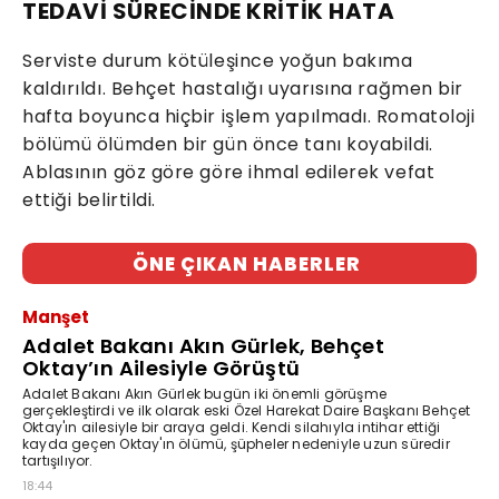
TEDAVİ SÜRECİNDE KRİTİK HATA
Serviste durum kötüleşince yoğun bakıma
kaldırıldı. Behçet hastalığı uyarısına rağmen bir
hafta boyunca hiçbir işlem yapılmadı. Romatoloji
bölümü ölümden bir gün önce tanı koyabildi.
Ablasının göz göre göre ihmal edilerek vefat
ettiği belirtildi.
ÖNE ÇIKAN HABERLER
Manşet
Adalet Bakanı Akın Gürlek, Behçet
Oktay’ın Ailesiyle Görüştü
Adalet Bakanı Akın Gürlek bugün iki önemli görüşme
gerçekleştirdi ve ilk olarak eski Özel Harekat Daire Başkanı Behçet
Oktay'ın ailesiyle bir araya geldi. Kendi silahıyla intihar ettiği
kayda geçen Oktay'ın ölümü, şüpheler nedeniyle uzun süredir
tartışılıyor.
18:44