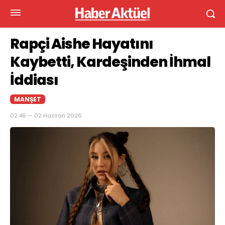
Rapçi Aishe Hayatını
Kaybetti, Kardeşinden İhmal
İddiası
MANŞET
02:46 — 02 Haziran 2026