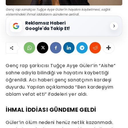
Genç rap sanatçısı Tuğçe Ayşe Güler'in hayatını kaybetmesi, sağlık
sistemindeki ihmal iddialarını gündeme getirdi.
Reklamsız Haberi
Google'da Takip Et!
Genç rap şarkıcısı Tuğçe Ayşe Güler’in “Aishe”
sahne adıyla bilindiği ve hayatını kaybettiği
öğrenildi. Acı haberi genç sanatçının kardeşi
duyurdu. Yapılan açıklamada “Ben kardeşiyim
ablam vefat etti” ifadeleri yer aldı.
İHMAL İDDİASI GÜNDEME GELDİ
Güler’in ölüm nedeni henüz netlik kazanmadı.