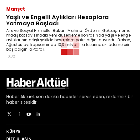
Manşet
Yaşlı ve Engelli Aylıkları Hesaplara
Yatmaya Başladı
Aile ve Sosyal Hizmetler Bakanı Mahinur Özdemir Göktaş, memur
maaş katsayısındaki yeni düzenleme sonrasında yaşlı ve engelli
aylıklarının artışlı şekilde hesaplara yatırıldığını duyurdu. Bakan,
Ağustos ayı kapsamında 10,3 milyar lira tutarındaki ödemelerin
başladığını aktardı.
10:32
Haber
Aktüel,
son dakika haberler
servis eden, reklamsız bir
haber sitesidir.
KÜNYE
BIZE ULAŞIN