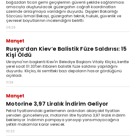
boğazdan ticari gemi geçişlerinin güvenli şekilde sağlanması
amacıyla oluşturulacak güzergahın coğrafi koordinatları
üzerinde anlaşmaya varıldığını duyurdu. Dışişleri Bakanlığı
Sözcüsü İsmail Bekayi, güzergahın teknik, hukuki, güvenlik ve
çevresel boyutlarının incelendiğini belirtti.
08:29
Manşet
Rusya’dan Kiev’e Balistik Füze Saldırısı: 15
Kişi Öldü
Ukrayna'nın başkenti Kiev'in Belediye Başkanı Vitaliy Kliçko, kentte
yerel saat 01.33'ten itibaren balistik füze saldırısı yapıldığını
duyurdu. Kliçko, iki semtteki bazı depoların hasar gördüğünü
açıkladı.
11:39
Manşet
Motorine 3,97 Liralık İndirim Geliyor
Petrol fiyatlarındaki gerilemenin ardından akaryakıt fiyatları
yeniden güncelleniyor, motorinin litre fiyatına 3,97 liralık indirim
bekleniyor. İndirimin pompaya yansıyıp yansımayacağına
yetkili makamlar karar verecek.
10:33