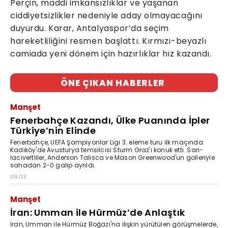
Perçin, maddi imkansızlıklar ve yaşanan
ciddiyetsizlikler nedeniyle aday olmayacağını
duyurdu. Karar, Antalyaspor’da seçim
hareketliliğini resmen başlattı. Kırmızı-beyazlı
camiada yeni dönem için hazırlıklar hız kazandı.
ÖNE ÇIKAN HABERLER
Manşet
Fenerbahçe Kazandı, Ülke Puanında İpler
Türkiye’nin Elinde
Fenerbahçe, UEFA Şampiyonlar Ligi 3. eleme turu ilk maçında
Kadıköy'de Avusturya temsilcisi Sturm Graz'ı konuk etti. Sarı-
lacivertliler, Anderson Talisca ve Mason Greenwood'un golleriyle
sahadan 2-0 galip ayrıldı.
09:03
Manşet
İran: Umman ile Hürmüz’de Anlaştık
İran, Umman ile Hürmüz Boğazı'na ilişkin yürütülen görüşmelerde,