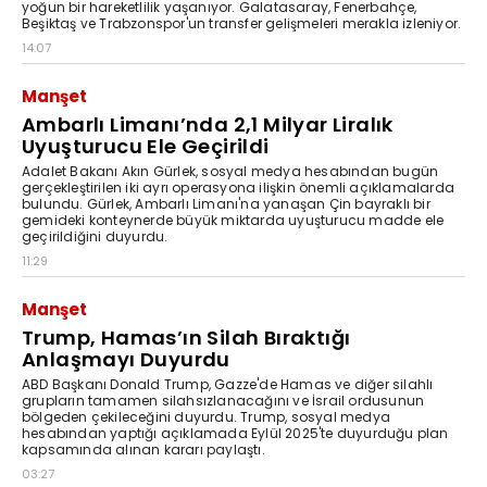
yoğun bir hareketlilik yaşanıyor. Galatasaray, Fenerbahçe,
Beşiktaş ve Trabzonspor'un transfer gelişmeleri merakla izleniyor.
14:07
Manşet
Ambarlı Limanı’nda 2,1 Milyar Liralık
Uyuşturucu Ele Geçirildi
Adalet Bakanı Akın Gürlek, sosyal medya hesabından bugün
gerçekleştirilen iki ayrı operasyona ilişkin önemli açıklamalarda
bulundu. Gürlek, Ambarlı Limanı'na yanaşan Çin bayraklı bir
gemideki konteynerde büyük miktarda uyuşturucu madde ele
geçirildiğini duyurdu.
11:29
Manşet
Trump, Hamas’ın Silah Bıraktığı
Anlaşmayı Duyurdu
ABD Başkanı Donald Trump, Gazze'de Hamas ve diğer silahlı
grupların tamamen silahsızlanacağını ve İsrail ordusunun
bölgeden çekileceğini duyurdu. Trump, sosyal medya
hesabından yaptığı açıklamada Eylül 2025'te duyurduğu plan
kapsamında alınan kararı paylaştı.
03:27