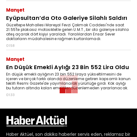
Manşet
Eyüpsultan’da Oto Galeriye Silahlı Saldırı
Güzeltepe Mahallesi Mareşal Fevzi Çakmak Caddesi'nde saat
21.55'te plakasız motosikletle gelen U.M.T., bir oto galeriye silahla
ateş açarak dört kişiyi yaraladı. Yaralılardan Ensar Sever
doktorların müdahalesine rağmen kurtarılamadı.
01:58
Manşet
En Düşük Emekli Aylığı 23 Bin 552 Lira Oldu
En düşük emekli aylığının 23 bin 552 liraya yükseltilmesini de
içeren ve birçok farklı alanda düzenleme getiren kapsamlı kanun
teklifi Resmi Gazete'de yayımlanarak yürürlüğe girdi. Kök aylığı
bu tutarın altında kalan emekliler düzenlemeden yararlanacak.
01:33
Haber
Aktüel,
son dakika haberler
servis eden, reklamsız bir