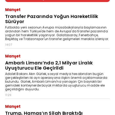
Manşet
Transfer Pazarında Yoğun Hareketlilik
Sürüyor
Futbolda yeni sezonun Avrupa müsabakalarıyla başlamasının
ardından hem Türkiye'de hem de Avrupa'da transfer pazarında
yoğun bir hareketlilik yaşanıyor. Galatasaray, Fenerbahçe,
Beşiktaş ve Trabzonspor'un transfer gelişmeleri merakla izleniyor.
14:07
Manşet
Ambarlı Limanı’nda 2,1 Milyar Liralık
Uyuşturucu Ele Geçirildi
Adalet Bakanı Akın Gürlek, sosyal medya hesabından bugün
gerçekleştirilen iki ayrı operasyona ilişkin önemli açıklamalarda
bulundu. Gürlek, Ambarlı Limanı'na yanaşan Çin bayraklı bir
gemideki konteynerde büyük miktarda uyuşturucu madde ele
geçirildiğini duyurdu.
11:29
Manşet
Trump, Hamas’ın Silah Bıraktığı