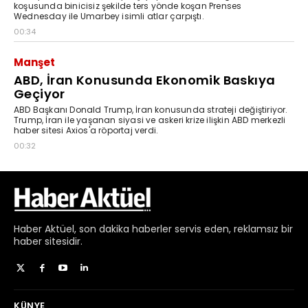
Haber
Aktüel,
son dakika haberler
servis eden, reklamsız bir
haber sitesidir.
KÜNYE