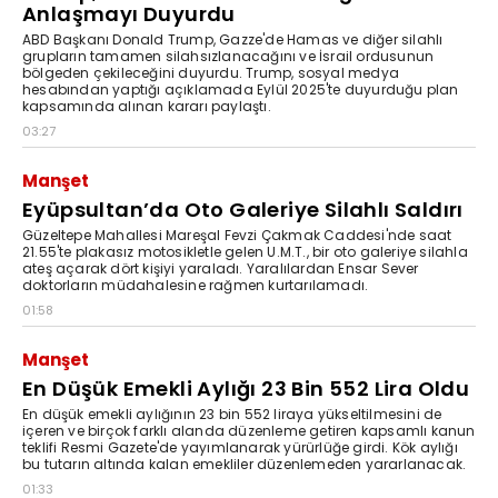
Anlaşmayı Duyurdu
ABD Başkanı Donald Trump, Gazze'de Hamas ve diğer silahlı
grupların tamamen silahsızlanacağını ve İsrail ordusunun
bölgeden çekileceğini duyurdu. Trump, sosyal medya
hesabından yaptığı açıklamada Eylül 2025'te duyurduğu plan
kapsamında alınan kararı paylaştı.
03:27
Manşet
Eyüpsultan’da Oto Galeriye Silahlı Saldırı
Güzeltepe Mahallesi Mareşal Fevzi Çakmak Caddesi'nde saat
21.55'te plakasız motosikletle gelen U.M.T., bir oto galeriye silahla
ateş açarak dört kişiyi yaraladı. Yaralılardan Ensar Sever
doktorların müdahalesine rağmen kurtarılamadı.
01:58
Manşet
En Düşük Emekli Aylığı 23 Bin 552 Lira Oldu
En düşük emekli aylığının 23 bin 552 liraya yükseltilmesini de
içeren ve birçok farklı alanda düzenleme getiren kapsamlı kanun
teklifi Resmi Gazete'de yayımlanarak yürürlüğe girdi. Kök aylığı
bu tutarın altında kalan emekliler düzenlemeden yararlanacak.
01:33