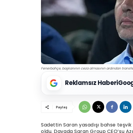
Fenerbahçe, başkanının ceza almasının ardından transfe
Reklamsız Haberi
Goog
Paylaş
Sadettin Saran yasadışı bahse teşvi
oldu. Davada Saran Group CEO’su Az