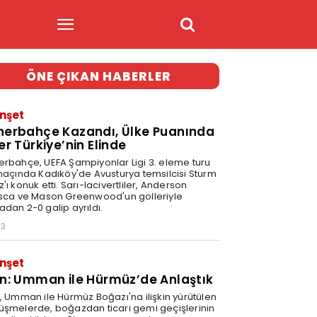
ÖNE ÇIKAN HABERLER
nşet
nerbahçe Kazandı, Ülke Puanında
er Türkiye’nin Elinde
erbahçe, UEFA Şampiyonlar Ligi 3. eleme turu
 maçında Kadıköy'de Avusturya temsilcisi Sturm
'ı konuk etti. Sarı-lacivertliler, Anderson
isca ve Mason Greenwood'un golleriyle
adan 2-0 galip ayrıldı.
03
nşet
an: Umman ile Hürmüz’de Anlaştık
n, Umman ile Hürmüz Boğazı'na ilişkin yürütülen
üşmelerde, boğazdan ticari gemi geçişlerinin