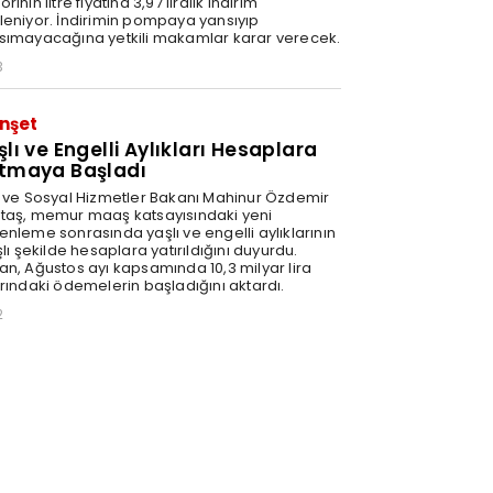
rinin litre fiyatına 3,97 liralık indirim
leniyor. İndirimin pompaya yansıyıp
sımayacağına yetkili makamlar karar verecek.
3
nşet
şlı ve Engelli Aylıkları Hesaplara
tmaya Başladı
e ve Sosyal Hizmetler Bakanı Mahinur Özdemir
taş, memur maaş katsayısındaki yeni
enleme sonrasında yaşlı ve engelli aylıklarının
şlı şekilde hesaplara yatırıldığını duyurdu.
an, Ağustos ayı kapsamında 10,3 milyar lira
arındaki ödemelerin başladığını aktardı.
2