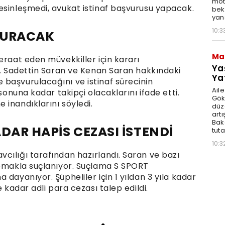
moto
esinleşmedi, avukat istinaf başvurusu yapacak.
bek
yan
10:3
VURACAK
Ma
eraat eden müvekkiller için kararı
Ya
i. Sadettin Saran ve Kenan Saran hakkındaki
Ya
başvurulacağını ve istinaf sürecinin
Ail
sonuna kadar takipçi olacaklarını ifade etti.
Gök
 inandıklarını söyledi.
düz
artı
Bak
DAR HAPİS CEZASI İSTENDİ
tut
10:3
cılığı tarafından hazırlandı. Saran ve bazı
apmakla suçlanıyor. Suçlama S SPORT
dayanıyor. Şüpheliler için 1 yıldan 3 yıla kadar
e kadar adli para cezası talep edildi.