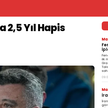
 2,5 Yıl Hapis
Ma
Fe
İpl
Fen
ilk
Graz
Tal
sah
09:
Ma
İr
İra
gör