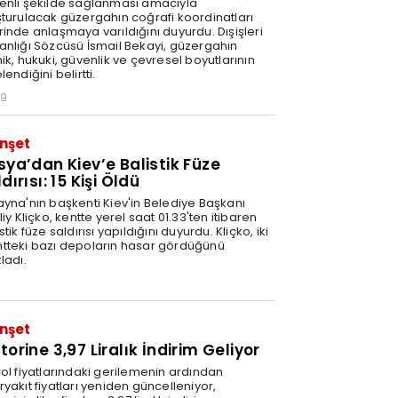
enli şekilde sağlanması amacıyla
şturulacak güzergahın coğrafi koordinatları
rinde anlaşmaya varıldığını duyurdu. Dışişleri
anlığı Sözcüsü İsmail Bekayi, güzergahın
ik, hukuki, güvenlik ve çevresel boyutlarının
lendiğini belirtti.
29
nşet
sya’dan Kiev’e Balistik Füze
dırısı: 15 Kişi Öldü
ayna'nın başkenti Kiev'in Belediye Başkanı
liy Kliçko, kentte yerel saat 01.33'ten itibaren
stik füze saldırısı yapıldığını duyurdu. Kliçko, iki
tteki bazı depoların hasar gördüğünü
ladı.
nşet
orine 3,97 Liralık İndirim Geliyor
rol fiyatlarındaki gerilemenin ardından
yakıt fiyatları yeniden güncelleniyor,