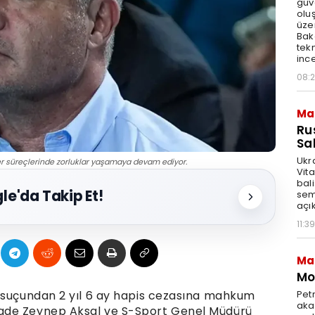
güv
olu
üze
Bak
tekn
ince
08:
Ma
Ru
Sal
Ukr
r süreçlerinde zorluklar yaşamaya devam ediyor.
Vita
bali
le'da Takip Et!
sem
açık
11:39
Ma
Mot
Pet
k suçundan 2 yıl 6 ay hapis cezasına mahkum
akar
ade Zeynep Aksal ve S-Sport Genel Müdürü