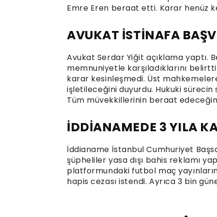
Emre Eren beraat etti. Karar henüz k
AVUKAT İSTİNAFA BAŞ
Avukat Serdar Yiğit açıklama yaptı. B
memnuniyetle karşıladıklarını belirtt
karar kesinleşmedi. Üst mahkemelere 
işletileceğini duyurdu. Hukuki sürecin 
Tüm müvekkillerinin beraat edeceğine
İDDİANAMEDE 3 YILA KA
İddianame İstanbul Cumhuriyet Başsav
şüpheliler yasa dışı bahis reklamı y
platformundaki futbol maç yayınlarına 
hapis cezası istendi. Ayrıca 3 bin gün