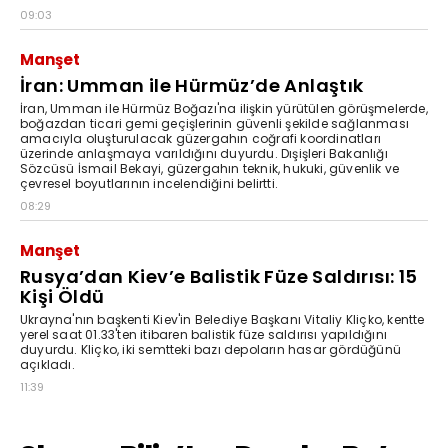
09:03
Manşet
İran: Umman ile Hürmüz’de Anlaştık
İran, Umman ile Hürmüz Boğazı'na ilişkin yürütülen görüşmelerde,
boğazdan ticari gemi geçişlerinin güvenli şekilde sağlanması
amacıyla oluşturulacak güzergahın coğrafi koordinatları
üzerinde anlaşmaya varıldığını duyurdu. Dışişleri Bakanlığı
Sözcüsü İsmail Bekayi, güzergahın teknik, hukuki, güvenlik ve
çevresel boyutlarının incelendiğini belirtti.
08:29
Manşet
Rusya’dan Kiev’e Balistik Füze Saldırısı: 15
Kişi Öldü
Ukrayna'nın başkenti Kiev'in Belediye Başkanı Vitaliy Kliçko, kentte
yerel saat 01.33'ten itibaren balistik füze saldırısı yapıldığını
duyurdu. Kliçko, iki semtteki bazı depoların hasar gördüğünü
açıkladı.
11:39