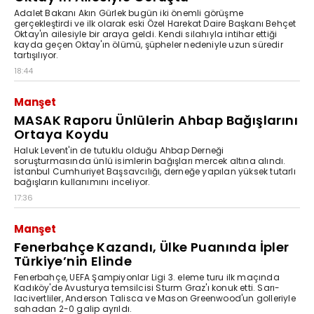
Adalet Bakanı Akın Gürlek bugün iki önemli görüşme
gerçekleştirdi ve ilk olarak eski Özel Harekat Daire Başkanı Behçet
Oktay'ın ailesiyle bir araya geldi. Kendi silahıyla intihar ettiği
kayda geçen Oktay'ın ölümü, şüpheler nedeniyle uzun süredir
tartışılıyor.
18:44
Manşet
MASAK Raporu Ünlülerin Ahbap Bağışlarını
Ortaya Koydu
Haluk Levent'in de tutuklu olduğu Ahbap Derneği
soruşturmasında ünlü isimlerin bağışları mercek altına alındı.
İstanbul Cumhuriyet Başsavcılığı, derneğe yapılan yüksek tutarlı
bağışların kullanımını inceliyor.
17:36
Manşet
Fenerbahçe Kazandı, Ülke Puanında İpler
Türkiye’nin Elinde
Fenerbahçe, UEFA Şampiyonlar Ligi 3. eleme turu ilk maçında
Kadıköy'de Avusturya temsilcisi Sturm Graz'ı konuk etti. Sarı-
lacivertliler, Anderson Talisca ve Mason Greenwood'un golleriyle
sahadan 2-0 galip ayrıldı.