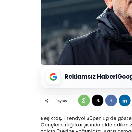
Reklamsız Haberi
Goog
Paylaş
Beşiktaş, Trendyol Süper Lig’de göst
Gençlerbirliği karşısında elde edilen
Yalçın üzerine yoğunlaştı. Karşılaşm