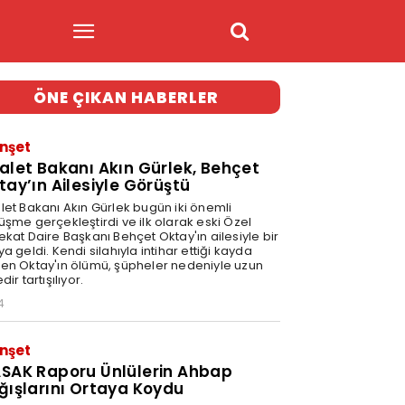
ÖNE ÇIKAN HABERLER
nşet
alet Bakanı Akın Gürlek, Behçet
tay’ın Ailesiyle Görüştü
let Bakanı Akın Gürlek bugün iki önemli
üşme gerçekleştirdi ve ilk olarak eski Özel
ekat Daire Başkanı Behçet Oktay'ın ailesiyle bir
a geldi. Kendi silahıyla intihar ettiği kayda
en Oktay'ın ölümü, şüpheler nedeniyle uzun
dir tartışılıyor.
4
nşet
SAK Raporu Ünlülerin Ahbap
ğışlarını Ortaya Koydu