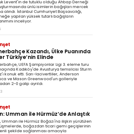
uk Levent'in de tutuklu olduğu Ahbap Derneği
uşturmasında ünlü isimlerin bağışları mercek
na alındı. İstanbul Cumhuriyet Başsavcılığı,
neğe yapılan yüksek tutarlı bağışların
anımını inceliyor.
6
nşet
nerbahçe Kazandı, Ülke Puanında
er Türkiye’nin Elinde
erbahçe, UEFA Şampiyonlar Ligi 3. eleme turu
 maçında Kadıköy'de Avusturya temsilcisi Sturm
'ı konuk etti. Sarı-lacivertliler, Anderson
isca ve Mason Greenwood'un golleriyle
adan 2-0 galip ayrıldı.
03
nşet
an: Umman ile Hürmüz’de Anlaştık
n, Umman ile Hürmüz Boğazı'na ilişkin yürütülen
üşmelerde, boğazdan ticari gemi geçişlerinin
enli şekilde sağlanması amacıyla