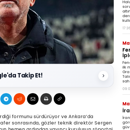
Hal
sor
altı
der
kull
17:3
Ma
Fe
İpl
Fen
ilk
Graz
le'da Takip Et!
Tal
sah
09:
Ma
İr
erdiği formunu sürdürüyor ve Ankara’da
İra
gör
 zafer sonrasında, gözler teknik direktör Sergen
güv
anın hemen ardından yayıncı kuruluşun röportaj