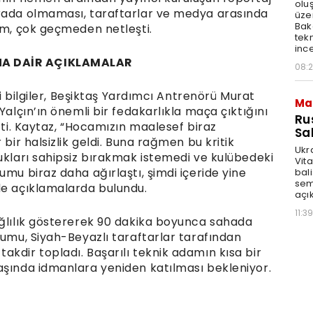
olu
orada olmaması, taraftarlar ve medya arasında
üze
Bak
um, çok geçmeden netleşti.
tekn
ince
NA DAİR AÇIKLAMALAR
08:
li bilgiler, Beşiktaş Yardımcı Antrenörü Murat
Ma
Yalçın’ın önemli bir fedakarlıkla maça çıktığını
Ru
tti. Kaytaz, “Hocamızın maalesef biraz
Sal
 bir halsizlik geldi. Buna rağmen bu kritik
Ukr
ukları sahipsiz bırakmak istemedi ve kulübedeki
Vita
umu biraz daha ağırlaştı, şimdi içeride yine
bali
sem
de açıklamalarda bulundu.
açık
11:39
ağlılık göstererek 90 dakika boyunca sahada
tumu, Siyah-Beyazlı taraftarlar tarafından
kdir topladı. Başarılı teknik adamın kısa bir
aşında idmanlara yeniden katılması bekleniyor.