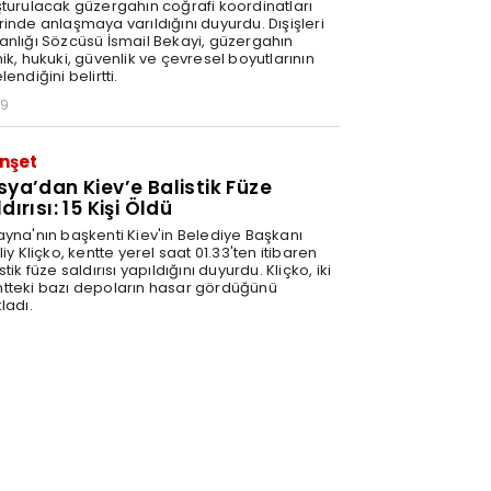
şturulacak güzergahın coğrafi koordinatları
rinde anlaşmaya varıldığını duyurdu. Dışişleri
anlığı Sözcüsü İsmail Bekayi, güzergahın
ik, hukuki, güvenlik ve çevresel boyutlarının
lendiğini belirtti.
29
nşet
sya’dan Kiev’e Balistik Füze
dırısı: 15 Kişi Öldü
ayna'nın başkenti Kiev'in Belediye Başkanı
liy Kliçko, kentte yerel saat 01.33'ten itibaren
stik füze saldırısı yapıldığını duyurdu. Kliçko, iki
tteki bazı depoların hasar gördüğünü
ladı.