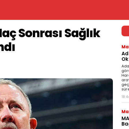
aç Sonrası Sağlık
ndı
Ma
Ad
Ok
Ada
gör
Har
aray
geç
süre
18:4
Ma
MA
Ba