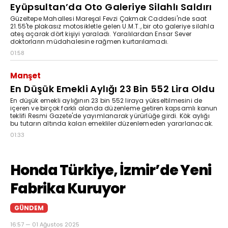
Eyüpsultan’da Oto Galeriye Silahlı Saldırı
Güzeltepe Mahallesi Mareşal Fevzi Çakmak Caddesi'nde saat
21.55'te plakasız motosikletle gelen U.M.T., bir oto galeriye silahla
ateş açarak dört kişiyi yaraladı. Yaralılardan Ensar Sever
doktorların müdahalesine rağmen kurtarılamadı.
01:58
Manşet
En Düşük Emekli Aylığı 23 Bin 552 Lira Oldu
En düşük emekli aylığının 23 bin 552 liraya yükseltilmesini de
içeren ve birçok farklı alanda düzenleme getiren kapsamlı kanun
teklifi Resmi Gazete'de yayımlanarak yürürlüğe girdi. Kök aylığı
bu tutarın altında kalan emekliler düzenlemeden yararlanacak.
01:33