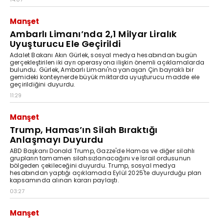
Manşet
Ambarlı Limanı’nda 2,1 Milyar Liralık
Uyuşturucu Ele Geçirildi
Adalet Bakanı Akın Gürlek, sosyal medya hesabından bugün
gerçekleştirilen iki ayrı operasyona ilişkin önemli açıklamalarda
bulundu. Gürlek, Ambarlı Limanı'na yanaşan Çin bayraklı bir
gemideki konteynerde büyük miktarda uyuşturucu madde ele
geçirildiğini duyurdu.
11:29
Manşet
Trump, Hamas’ın Silah Bıraktığı
Anlaşmayı Duyurdu
ABD Başkanı Donald Trump, Gazze'de Hamas ve diğer silahlı
grupların tamamen silahsızlanacağını ve İsrail ordusunun
bölgeden çekileceğini duyurdu. Trump, sosyal medya
hesabından yaptığı açıklamada Eylül 2025'te duyurduğu plan
kapsamında alınan kararı paylaştı.
03:27
Manşet